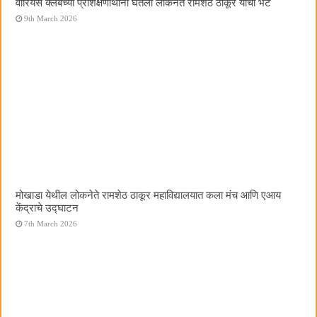
वॉरियर्स क्लबच्या प्रशिक्षणार्थींनी घेतली लोकनेते रामशेठ ठाकूर यांची भेट
9th March 2026
मोखाडा येथील लोकनेते रामशेठ ठाकूर महाविद्यालयात कला मंच आणि एआय
केंद्राचे उद्घाटन
7th March 2026