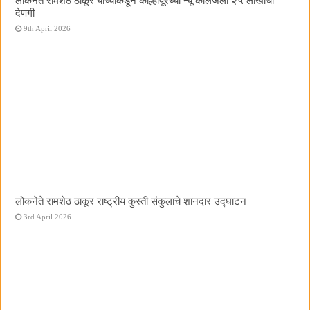
लोकनेते रामशेठ ठाकूर यांच्याकडून कोल्हापूरच्या न्यू कॉलेजला २५ लाखांची
देणगी
9th April 2026
लोकनेते रामशेठ ठाकूर राष्ट्रीय कुस्ती संकुलाचे शानदार उद्घाटन
3rd April 2026