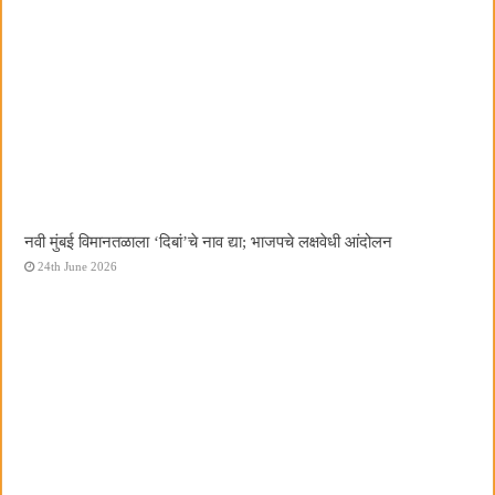
नवी मुंबई विमानतळाला ‌‘दिबां‌’चे नाव द्या; भाजपचे लक्षवेधी आंदोलन
24th June 2026