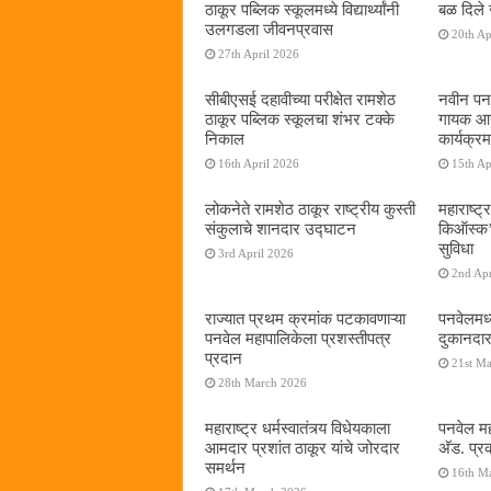
ठाकूर पब्लिक स्कूलमध्ये विद्यार्थ्यांनी
बळ दिले 
उलगडला जीवनप्रवास
20th Ap
27th April 2026
सीबीएसई दहावीच्या परीक्षेत रामशेठ
नवीन पनव
ठाकूर पब्लिक स्कूलचा शंभर टक्के
गायक आनं
निकाल
कार्यक्रम
16th April 2026
15th Ap
लोकनेते रामशेठ ठाकूर राष्ट्रीय कुस्ती
महाराष्ट्र
संकुलाचे शानदार उद्घाटन
किऑस्क‌’द
सुविधा
3rd April 2026
2nd Apr
राज्यात प्रथम क्रमांक पटकावणाऱ्या
पनवेलमध्
पनवेल महापालिकेला प्रशस्तीपत्र
दुकानदार
प्रदान
21st M
28th March 2026
महाराष्ट्र धर्मस्वातंत्र्य विधेयकाला
पनवेल मह
आमदार प्रशांत ठाकूर यांचे जोरदार
अ‍ॅड. प्
समर्थन
16th M