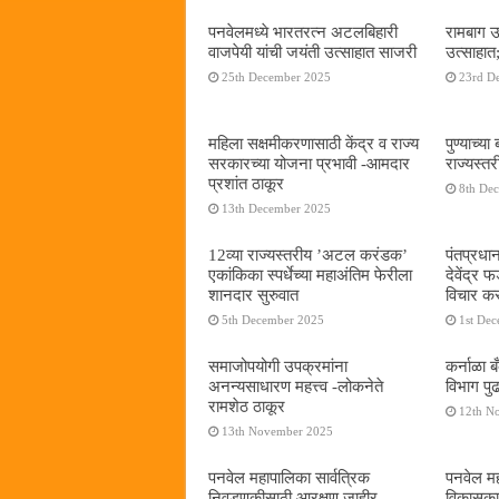
पनवेलमध्ये भारतरत्न अटलबिहारी
रामबाग उ
वाजपेयी यांची जयंती उत्साहात साजरी
उत्साहात;
25th December 2025
23rd D
महिला सक्षमीकरणासाठी केंद्र व राज्य
पुण्याच्
सरकारच्या योजना प्रभावी -आमदार
राज्यस्
प्रशांत ठाकूर
8th De
13th December 2025
12व्या राज्यस्तरीय ’अटल करंडक’
पंतप्रधान
एकांकिका स्पर्धेच्या महाअंतिम फेरीला
देवेंद्र
शानदार सुरुवात
विचार कर
5th December 2025
1st De
समाजोपयोगी उपक्रमांना
कर्नाळा 
अनन्यसाधारण महत्त्व -लोकनेते
विभाग पु
रामशेठ ठाकूर
12th N
13th November 2025
पनवेल महापालिका सार्वत्रिक
पनवेल महा
निवडणुकीसाठी आरक्षण जाहीर
विकासकाम