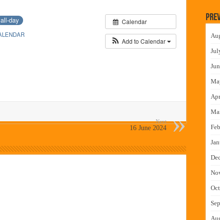
न इमारतीचे लोकनेते रामशेठ ठाकूर यांच्या उद्घाटन
Prev
all-day
Calendar
लमध्ये बैठक
ALENDAR
Au
 वाटपाचा उपक्रम
Add to Calendar
Jul
माधान शिबिरास पनवेलमध्ये उत्स्फूर्त प्रतिसाद
Jun
Ma
Apr
Ma
Next
Feb
16 June 2024
Jan
De
No
Oct
Sep
Au