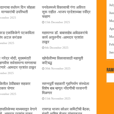
Jul
द्यानाचा वर्धापन दिन सोहळा
पनवेलमध्ये विकासाची गंगा अविरत
 मान्यवरांची उपस्थिती
सुरू राहील -भाजप प्रदेशाध्यक्ष रवींद्र
Jun
चव्हाण
ecember 2025
Ma
15th December 2025
Apr
या बरड एकांकिकेने पटकाविला
महामानव डॉ. बाबासाहेब आंबेडकरांचे
Ma
तरीय अटल करंडक
कार्य अतुलनीय -आमदार प्रशांत
ठाकूर
cember 2025
Feb
6th December 2025
Jan
 नरेंद्र मोदी, मुख्यमंत्री
खोपोलीच्या विकासासाठी महायुती
 फडणवीस सर्वसामान्य माणसाचा
कटिबद्ध
णारे -आमदार प्रशांत ठाकूर
30th November 2025
RamP
cember 2025
बँकेतील ठेवींबाबत सहकार
स्वप्नपूर्ती सहकारी गृहनिर्माण संस्थेला
ढाकार घेणार
विशेष बाब म्हणून नोंदणीची परवानगी
मिळणार
ovember 2025
11th November 2025
पालिकेच्या माध्यमातून वेगाने
रायगड भाजप कोअर कमिटीची बैठक;
े -आमदार प्रशांत ठाकूर
मंत्री आशिष शेलार यांच्याकडून