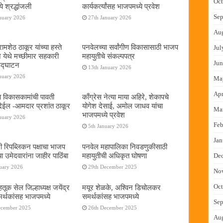
Oct
े श्रद्धांजली
कार्यकर्त्यांसह भाजपमध्ये प्रवेश
Sep
nuary 2026
27th January 2026
Au
ामशेठ ठाकूर यांच्या हस्ते
पनवेलच्या सर्वांगीण विकासासाठी भाजप
Jul
े येथे मच्छीमार सहकारी
महायुतीचे संकल्पपत्र
Jun
 उद्घाटन
13th January 2026
nuary 2026
Ma
Apr
ा विकासकामांची पावती
काँग्रेस नेत्या माया अहिरे, शेकापचे
ेईल -आमदार प्रशांत ठाकूर
योगेश देसाई, अमोल जाधव यांचा
Ma
भाजपमध्ये प्रवेश
nuary 2026
Feb
5th January 2026
Jan
नी रिपब्लिकन पक्षाचा भाजप
पनवेल महापालिका निवडणुकीसाठी
या उमेदवारांना जाहीर पाठिंबा
महायुतीची अधिकृत घोषणा
De
uary 2026
29th December 2025
No
Oct
तूक सेल जिल्हाध्यक्ष जयेंद्र
मयूर शेळके, अश्विन डिचोलकर
र्थकांसह भाजपमध्ये
समर्थकांसह भाजपमध्ये
Sep
ecember 2025
26th December 2025
Au