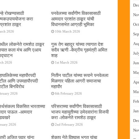
De
्हे रोखण्यासाठी
पनवेलच्या सर्वांगीण विकासासाठी
No
ात्मकउपाययोजना करा
आमदार प्रशांत ठाकूर यांची
्रशांत ठाकूर
विधानसभेत आग्रही भूमिका
Oct
arch 2026
10th March 2026
Sep
Au
ेथील लोकनेते रामशेठ ठाकूर
गुरू तेग बहादुर यांच्या त्यागात देश
यालयात कला मंच आणि एआय
सदैव ऋणी -केंद्रीय गृहमंत्री अमित
Jul
 उद्घाटन
शाह
rch 2026
1st March 2026
Jun
Ma
ापालिकेच्या महापौरपदी
नितीन पाटील यांच्या रूपाने पनवेलला
ाटील आणि उपमहापौरपदी
मिळणार पहिला आगरी समाजाचा
Apr
पाटील बिनविरोध
महापौर
Ma
ebruary 2026
6th February 2026
Feb
 अर्थसंकल्प विकसित भारताच्या
परिसराच्या सर्वांगीण विकासासाठी
Jan
दमदार पाऊल -आमदार
भाजप महायुतीच्या उमेदवारांना विजयी
डावखरे
करा -लोकनेते रामशेठ ठाकूर
De
bruary 2026
2nd February 2026
No
ंत्री अजित पवार यांना
शेकाप नेते विश्वास भगत यांचा