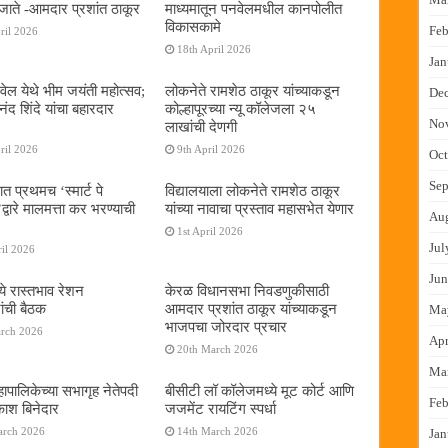
जाते -आमदार प्रशांत ठाकूर
माध्यमातून पनवेलमधील कानपोलीत
विकासकामे
Feb
ril 2026
18th April 2026
Jan
ेल येथे भीम जयंती महोत्सव;
लोकनेते रामशेठ ठाकूर यांच्याकडून
De
द शिंदे यांचा बहारदार
कोल्हापूरच्या न्यू कॉलेजला २५
No
लाखांची देणगी
ril 2026
9th April 2026
Oct
Sep
ात प्रथमच ‌‘स्मार्ट पे
विद्यालयाला लोकनेते रामशेठ ठाकूर
्वारे मालमत्ता कर भरण्याची
यांच्या नावाचा प्रस्ताव महासभेत येणार
Au
1st April 2026
Jul
il 2026
Jun
ये रास्तभाव रेशन
केरळ विधानसभा निवडणुकीसाठी
ांची बैठक
आमदार प्रशांत ठाकूर यांच्याकडून
Ma
भाजपचा जोरदार प्रचार
arch 2026
Apr
20th March 2026
Ma
ापालिकेच्या सभागृह नेतेपदी
बीसीटी लॉ कॉलेजमध्ये मूट कोर्ट आणि
Feb
रकाश बिनेदार
जजमेंट रायटिंग स्पर्धा
arch 2026
14th March 2026
Jan