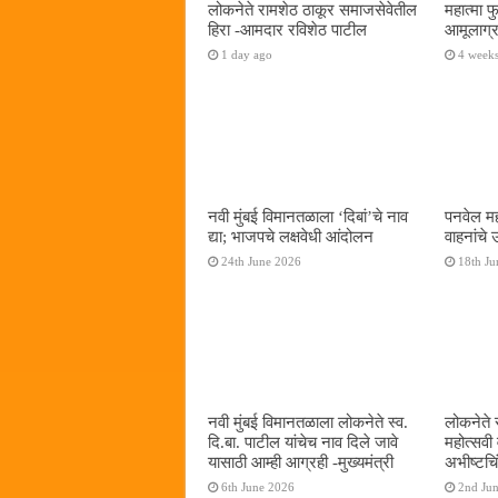
लोकनेते रामशेठ ठाकूर समाजसेवेतील
महात्मा 
हिरा -आमदार रविशेठ पाटील
आमूलाग्र
1 day ago
4 week
नवी मुंबई विमानतळाला ‌‘दिबां‌’चे नाव
पनवेल मह
द्या; भाजपचे लक्षवेधी आंदोलन
वाहनांचे
24th June 2026
18th Ju
नवी मुंबई विमानतळाला लोकनेते स्व.
लोकनेते 
दि.बा. पाटील यांचेच नाव दिले जावे
महोत्सवी
यासाठी आम्ही आग्रही -मुख्यमंत्री
अभीष्टचिं
6th June 2026
2nd Ju