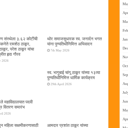
Ma
Apr
Ma
Feb
षण संस्थेला ३.६२ कोटींची
थोर समाजसुधारक स्व. जनार्दन भगत
Jan
ोकनेते रामशेठ ठाकूर,
यांना पुण्यतिथीनिमित्त अभिवादन
De
ठाकूर, परेश ठाकूर यांचा
7th May 2026
ूमीत हृद्य गौरव
No
y 2026
Oct
स्व. भागुबाई चांगू ठाकूर यांच्या १३व्या
Sep
पुण्यतिथीनिमित्त धार्मिक कार्यक्रम
Au
29th April 2026
Jul
Jun
ुले महाविद्यालयात पदवी
्र वितरण समारंभ
Ma
ril 2026
Apr
न महिला सक्षमीकरणासाठी
आमदार प्रशांत ठाकूर यांच्या
Ma