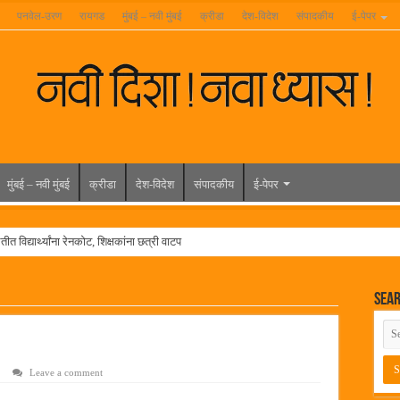
पनवेल-उरण
रायगड
मुंबई – नवी मुंबई
क्रीडा
देश-विदेश
संपादकीय
ई-पेपर
मुंबई – नवी मुंबई
क्रीडा
देश-विदेश
संपादकीय
ई-पेपर
त विद्यार्थ्यांना रेनकोट, शिक्षकांना छत्री वाटप
ल हिरा -आमदार रविशेठ पाटील
Sea
ूर यांच्या वाढदिवसानिमित्त राज्यभरातून शुभेच्छांचा वर्षाव
मेळावा
 निकाल जाहीर
Leave a comment
च्या मुख्य प्रशासकीय कार्यालयासह भव्य मूट कोर्टचे बुधवारी उद्घाटन