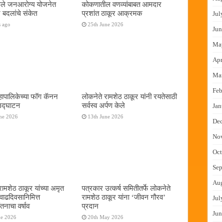
फुले जनआरोग्य योजनेत
कोकणातील वणव्यांबाबत आमदार
 बदलांचे संकेत
प्रशांत ठाकूर आक्रमक
Jul
s ago
25th June 2026
Jun
Ma
Apr
Ma
Feb
ापालिकेच्या फॉग कॅनन
लोकनेते रामशेठ ठाकूर यांनी रयतेसाठी
 उद्घाटन
सर्वस्व अर्पण केले
Jan
ne 2026
13th June 2026
De
No
Oct
Sep
Au
रामशेठ ठाकूर यांच्या अमृत
पत्रकार उत्कर्ष समितीतर्फे लोकनेते
 वाढदिवसानिमित्त
रामशेठ ठाकूर यांना ‌‘जीवन गौरव‌’
Jul
तनाचा वर्षाव
प्रदान
Jun
ne 2026
20th May 2026