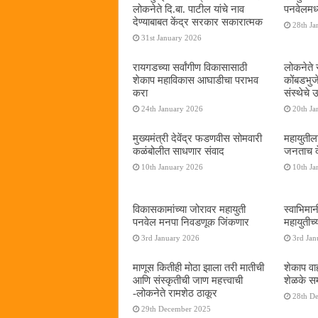
लोकनेते दि.बा. पाटील यांचे नाव
पनवेलमध्य
देण्याबाबत केंद्र सरकार सकारात्मक
28th Ja
31st January 2026
रायगडच्या सर्वांगीण विकासासाठी
लोकनेते र
शेकाप महाविकास आघाडीचा पराभव
कोंबडभुज
करा
संस्थेचे
24th January 2026
20th Ja
मुख्यमंत्री देवेंद्र फडणवीस सोमवारी
महायुतील
कळंबोलीत साधणार संवाद
जनताच द
10th January 2026
10th Ja
विकासकामांच्या जोरावर महायुती
स्वाभिमा
पनवेल मनपा निवडणूक जिंकणार
महायुतीच्
3rd January 2026
3rd Jan
माणूस कितीही मोठा झाला तरी मातीची
शेकाप वाह
आणि संस्कृतीची जाण महत्त्वाची
शेळके सम
-लोकनेते रामशेठ ठाकूर
28th D
29th December 2025