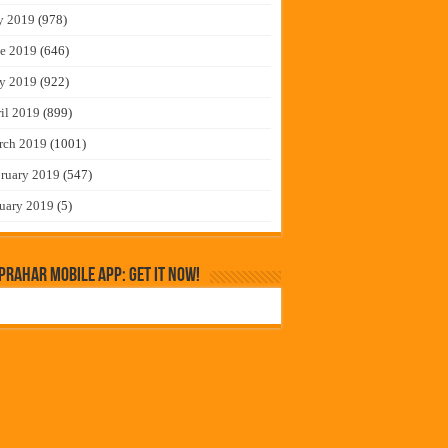
y 2019
(978)
e 2019
(646)
y 2019
(922)
il 2019
(899)
rch 2019
(1001)
ruary 2019
(547)
uary 2019
(5)
rahar Mobile App: Get it Now!