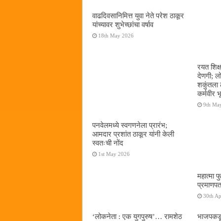
वाढदिवसानिमित्त युवा नेते परेश ठाकूर
यांच्यावर शुभेच्छांचा वर्षाव
18th May 2026
रयत शिक्
देणगी; ल
शकुंतला 
कर्मवीर भ
9th Ma
पनवेलमध्ये स्वगणनेला प्रारंभ;
आमदार प्रशांत ठाकूर यांनी केली
स्वतःची नोंद
1st May 2026
महात्मा फ
प्रमाणपत
30th Ap
‌‘लोकनेता : एक युगपुरुष‌’… रामशेठ
भाजपकडू