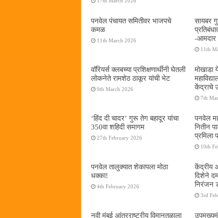
17th March 2026
पनवेल पंचायत समितीवर भाजपचे
सायबर गुन
कमळ
प्रतिबंध
-आमदार प
11th March 2026
11th M
वॉरियर्स क्लबच्या प्रशिक्षणार्थींनी घेतली
मोखाडा य
लोकनेते रामशेठ ठाकूर यांची भेट
महाविद्
केंद्राचे
9th March 2026
7th Ma
‘हिंद दी चादर’ गुरू तेग बहादूर यांचा
पनवेल मह
350वा शहिदी समागम
नितीन प
प्रमिला 
27th February 2026
10th F
पनवेल तालुक्यात शेकापला मोठा
केंद्रीय
धक्का!
दिशेने 
निरंजन 
4th February 2026
3rd Fe
नवी मुंबई आंतरराष्ट्रीय विमानतळाला
उपमुख्यम