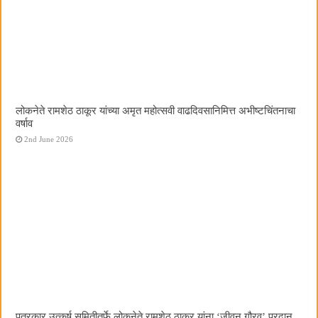
लोकनेते रामशेठ ठाकूर यांच्या अमृत महोत्सवी वाढदिवसानिमित्त अभीष्टचिंतनाचा
वर्षाव
2nd June 2026
पत्रकार उत्कर्ष समितीतर्फे लोकनेते रामशेठ ठाकूर यांना ‌‘जीवन गौरव‌’ प्रदान