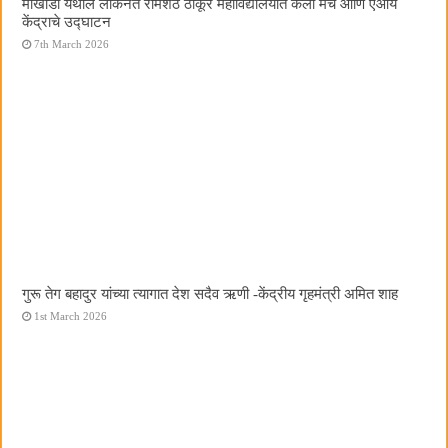
मोखाडा येथील लोकनेते रामशेठ ठाकूर महाविद्यालयात कला मंच आणि एआय
केंद्राचे उद्घाटन
7th March 2026
गुरू तेग बहादुर यांच्या त्यागात देश सदैव ऋणी -केंद्रीय गृहमंत्री अमित शाह
1st March 2026