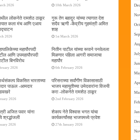
De
arch 2026
10th March 2026
No
ेथील लोकनेते रामशेठ ठाकूर
गुरू तेग बहादुर यांच्या त्यागात देश
यालयात कला मंच आणि एआय
सदैव ऋणी -केंद्रीय गृहमंत्री अमित
Oct
 उद्घाटन
शाह
Sep
rch 2026
1st March 2026
Au
ापालिकेच्या महापौरपदी
नितीन पाटील यांच्या रूपाने पनवेलला
Jul
ाटील आणि उपमहापौरपदी
मिळणार पहिला आगरी समाजाचा
पाटील बिनविरोध
महापौर
Jun
ebruary 2026
6th February 2026
Ma
 अर्थसंकल्प विकसित भारताच्या
परिसराच्या सर्वांगीण विकासासाठी
Apr
दमदार पाऊल -आमदार
भाजप महायुतीच्या उमेदवारांना विजयी
डावखरे
करा -लोकनेते रामशेठ ठाकूर
Ma
bruary 2026
2nd February 2026
Feb
ंत्री अजित पवार यांना
शेकाप नेते विश्वास भगत यांचा
Jan
े श्रद्धांजली
कार्यकर्त्यांसह भाजपमध्ये प्रवेश
De
nuary 2026
27th January 2026
No