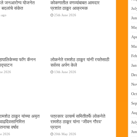
फुले जनआरोग्य योजनेत
कोकणातील वणव्यांबाबत आमदार
 बदलांचे संकेत
प्रशांत ठाकूर आक्रमक
Jul
s ago
25th June 2026
Jun
Ma
Apr
Ma
Feb
ापालिकेच्या फॉग कॅनन
लोकनेते रामशेठ ठाकूर यांनी रयतेसाठी
 उद्घाटन
सर्वस्व अर्पण केले
Jan
ne 2026
13th June 2026
De
No
Oct
Sep
Au
रामशेठ ठाकूर यांच्या अमृत
पत्रकार उत्कर्ष समितीतर्फे लोकनेते
 वाढदिवसानिमित्त
रामशेठ ठाकूर यांना ‌‘जीवन गौरव‌’
Jul
तनाचा वर्षाव
प्रदान
Jun
ne 2026
20th May 2026