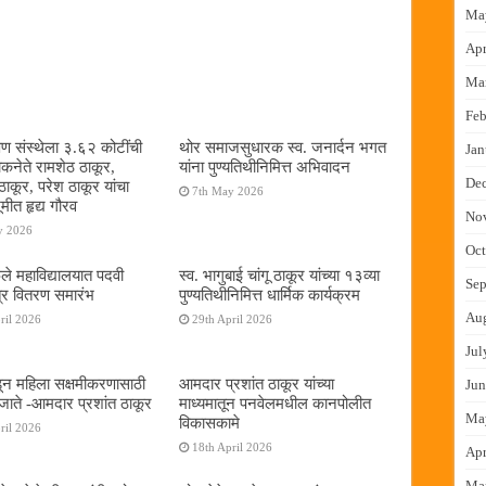
Ma
Apr
Ma
Feb
षण संस्थेला ३.६२ कोटींची
थोर समाजसुधारक स्व. जनार्दन भगत
Jan
ोकनेते रामशेठ ठाकूर,
यांना पुण्यतिथीनिमित्त अभिवादन
De
ठाकूर, परेश ठाकूर यांचा
7th May 2026
ूमीत हृद्य गौरव
No
y 2026
Oct
ुले महाविद्यालयात पदवी
स्व. भागुबाई चांगू ठाकूर यांच्या १३व्या
Sep
्र वितरण समारंभ
पुण्यतिथीनिमित्त धार्मिक कार्यक्रम
Au
ril 2026
29th April 2026
Jul
न महिला सक्षमीकरणासाठी
आमदार प्रशांत ठाकूर यांच्या
Jun
जाते -आमदार प्रशांत ठाकूर
माध्यमातून पनवेलमधील कानपोलीत
Ma
विकासकामे
ril 2026
18th April 2026
Apr
Ma