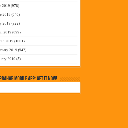
y 2019
(978)
e 2019
(646)
y 2019
(922)
il 2019
(899)
rch 2019
(1001)
ruary 2019
(547)
uary 2019
(5)
rahar Mobile App: Get it Now!