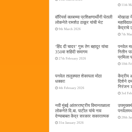
11th M
वॉरियर्स क्लबच्या प्रशिक्षणार्थींनी घेतली
मोखाडा य
लोकनेते रामशेठ ठाकूर यांची भेट
महाविद्
केंद्राचे
9th March 2026
7th Ma
‘हिंद दी चादर’ गुरू तेग बहादूर यांचा
पनवेल मह
350वा शहिदी समागम
नितीन प
प्रमिला 
27th February 2026
10th F
पनवेल तालुक्यात शेकापला मोठा
केंद्रीय
धक्का!
दिशेने 
निरंजन 
4th February 2026
3rd Fe
नवी मुंबई आंतरराष्ट्रीय विमानतळाला
उपमुख्यम
लोकनेते दि.बा. पाटील यांचे नाव
पनवेलमध्य
देण्याबाबत केंद्र सरकार सकारात्मक
28th Ja
31st January 2026