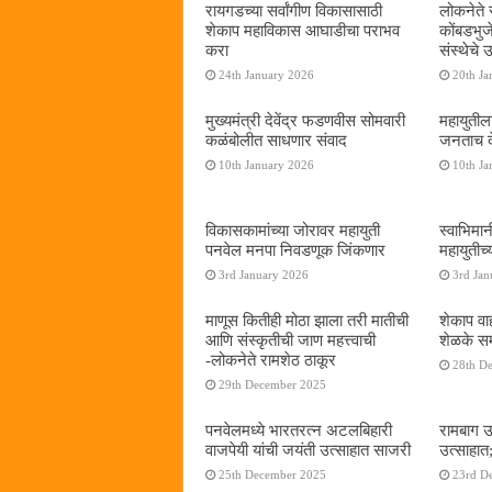
रायगडच्या सर्वांगीण विकासासाठी
लोकनेते र
शेकाप महाविकास आघाडीचा पराभव
कोंबडभुज
करा
संस्थेचे
24th January 2026
20th Ja
मुख्यमंत्री देवेंद्र फडणवीस सोमवारी
महायुतील
कळंबोलीत साधणार संवाद
जनताच द
10th January 2026
10th Ja
विकासकामांच्या जोरावर महायुती
स्वाभिमा
पनवेल मनपा निवडणूक जिंकणार
महायुतीच्
3rd January 2026
3rd Jan
माणूस कितीही मोठा झाला तरी मातीची
शेकाप वाह
आणि संस्कृतीची जाण महत्त्वाची
शेळके सम
-लोकनेते रामशेठ ठाकूर
28th D
29th December 2025
पनवेलमध्ये भारतरत्न अटलबिहारी
रामबाग उ
वाजपेयी यांची जयंती उत्साहात साजरी
उत्साहात;
25th December 2025
23rd D