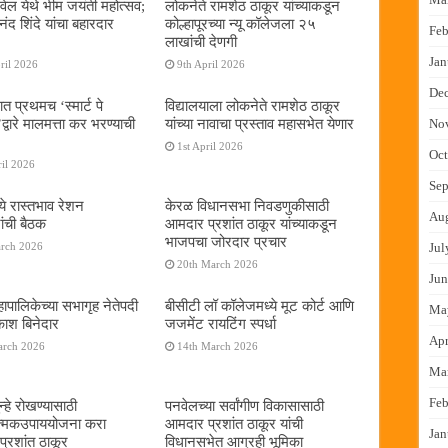
ेल येथे भीम जयंती महोत्सव;
लोकनेते रामशेठ ठाकूर यांच्याकडून
द शिंदे यांचा बहारदार
कोल्हापूरच्या न्यू कॉलेजला २५
Feb
लाखांची देणगी
Jan
ril 2026
9th April 2026
De
ात प्रथमच ‌‘स्मार्ट पे
विद्यालयाला लोकनेते रामशेठ ठाकूर
्वारे मालमत्ता कर भरण्याची
यांच्या नावाचा प्रस्ताव महासभेत येणार
No
1st April 2026
Oct
il 2026
Sep
ये रास्तभाव रेशन
केरळ विधानसभा निवडणुकीसाठी
Au
ांची बैठक
आमदार प्रशांत ठाकूर यांच्याकडून
भाजपचा जोरदार प्रचार
arch 2026
Jul
20th March 2026
Jun
ापालिकेच्या सभागृह नेतेपदी
बीसीटी लॉ कॉलेजमध्ये मूट कोर्ट आणि
Ma
रकाश बिनेदार
जजमेंट रायटिंग स्पर्धा
Apr
arch 2026
14th March 2026
Ma
Feb
्हे रोखण्यासाठी
पनवेलच्या सर्वांगीण विकासासाठी
ात्मकउपाययोजना करा
आमदार प्रशांत ठाकूर यांची
Jan
्रशांत ठाकूर
विधानसभेत आग्रही भूमिका