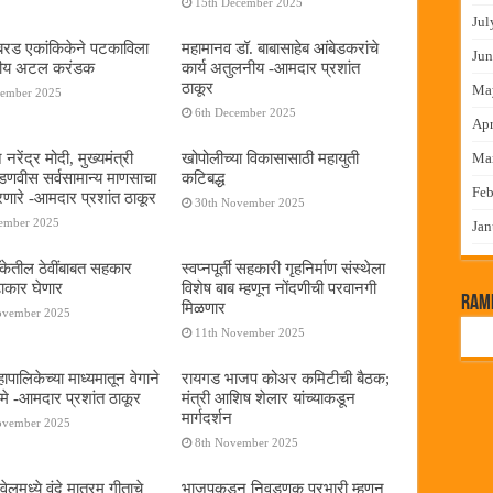
15th December 2025
Jul
या बरड एकांकिकेने पटकाविला
महामानव डॉ. बाबासाहेब आंबेडकरांचे
Jun
तरीय अटल करंडक
कार्य अतुलनीय -आमदार प्रशांत
ठाकूर
Ma
cember 2025
6th December 2025
Apr
 नरेंद्र मोदी, मुख्यमंत्री
खोपोलीच्या विकासासाठी महायुती
Ma
 फडणवीस सर्वसामान्य माणसाचा
कटिबद्ध
Feb
णारे -आमदार प्रशांत ठाकूर
30th November 2025
cember 2025
Jan
बँकेतील ठेवींबाबत सहकार
स्वप्नपूर्ती सहकारी गृहनिर्माण संस्थेला
ढाकार घेणार
विशेष बाब म्हणून नोंदणीची परवानगी
RamP
मिळणार
ovember 2025
11th November 2025
पालिकेच्या माध्यमातून वेगाने
रायगड भाजप कोअर कमिटीची बैठक;
े -आमदार प्रशांत ठाकूर
मंत्री आशिष शेलार यांच्याकडून
मार्गदर्शन
ovember 2025
8th November 2025
लमध्ये वंदे मातरम् गीताचे
भाजपकडून निवडणूक प्रभारी म्हणून