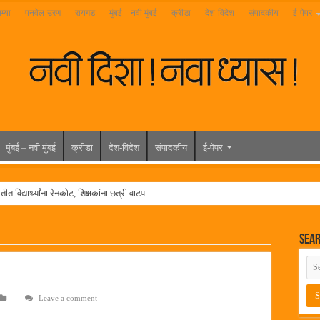
म्या
पनवेल-उरण
रायगड
मुंबई – नवी मुंबई
क्रीडा
देश-विदेश
संपादकीय
ई-पेपर
मुंबई – नवी मुंबई
क्रीडा
देश-विदेश
संपादकीय
ई-पेपर
त विद्यार्थ्यांना रेनकोट, शिक्षकांना छत्री वाटप
ल हिरा -आमदार रविशेठ पाटील
Sea
ूर यांच्या वाढदिवसानिमित्त राज्यभरातून शुभेच्छांचा वर्षाव
मेळावा
 निकाल जाहीर
Leave a comment
च्या मुख्य प्रशासकीय कार्यालयासह भव्य मूट कोर्टचे बुधवारी उद्घाटन