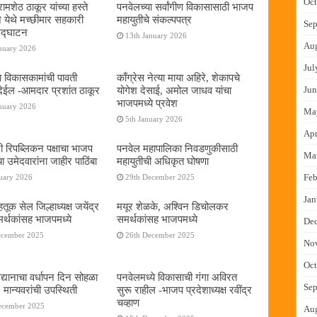
Oct
ामशेठ ठाकूर यांच्या हस्ते
पनवेलच्या सर्वांगीण विकासासाठी भाजप
े येथे मच्छीमार सहकारी
महायुतीचे संकल्पपत्र
Sep
 उद्घाटन
13th January 2026
Au
nuary 2026
Jul
ा विकासकामांची पावती
काँग्रेस नेत्या माया अहिरे, शेकापचे
ेईल -आमदार प्रशांत ठाकूर
योगेश देसाई, अमोल जाधव यांचा
Jun
भाजपमध्ये प्रवेश
nuary 2026
Ma
5th January 2026
Apr
नी रिपब्लिकन पक्षाचा भाजप
पनवेल महापालिका निवडणुकीसाठी
Ma
या उमेदवारांना जाहीर पाठिंबा
महायुतीची अधिकृत घोषणा
Feb
uary 2026
29th December 2025
Jan
तूक सेल जिल्हाध्यक्ष जयेंद्र
मयूर शेळके, अश्विन डिचोलकर
र्थकांसह भाजपमध्ये
समर्थकांसह भाजपमध्ये
De
ecember 2025
26th December 2025
No
Oct
द्यानाचा वर्धापन दिन सोहळा
पनवेलमध्ये विकासाची गंगा अविरत
Sep
 मान्यवरांची उपस्थिती
सुरू राहील -भाजप प्रदेशाध्यक्ष रवींद्र
चव्हाण
ecember 2025
Au