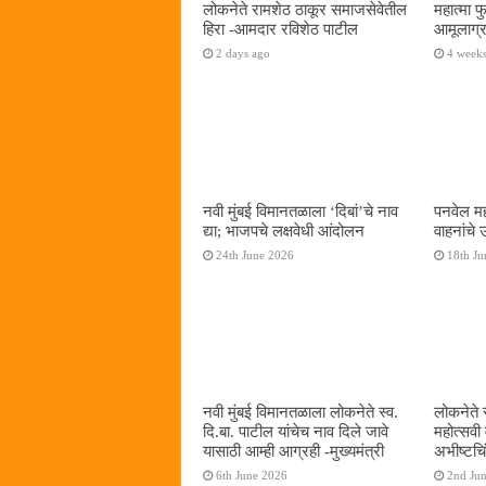
लोकनेते रामशेठ ठाकूर समाजसेवेतील
महात्मा 
हिरा -आमदार रविशेठ पाटील
आमूलाग्र
2 days ago
4 week
नवी मुंबई विमानतळाला ‌‘दिबां‌’चे नाव
पनवेल मह
द्या; भाजपचे लक्षवेधी आंदोलन
वाहनांचे
24th June 2026
18th Ju
नवी मुंबई विमानतळाला लोकनेते स्व.
लोकनेते 
दि.बा. पाटील यांचेच नाव दिले जावे
महोत्सवी
यासाठी आम्ही आग्रही -मुख्यमंत्री
अभीष्टचिं
6th June 2026
2nd Ju