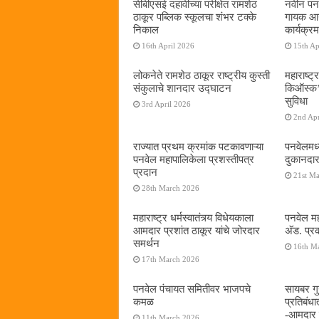
सीबीएसई दहावीच्या परीक्षेत रामशेठ
नवीन पनव
ठाकूर पब्लिक स्कूलचा शंभर टक्के
गायक आनं
निकाल
कार्यक्रम
16th April 2026
15th Ap
लोकनेते रामशेठ ठाकूर राष्ट्रीय कुस्ती
महाराष्ट्र
संकुलाचे शानदार उद्घाटन
किऑस्क‌’द
सुविधा
3rd April 2026
2nd Apr
राज्यात प्रथम क्रमांक पटकावणाऱ्या
पनवेलमध्
पनवेल महापालिकेला प्रशस्तीपत्र
दुकानदार
प्रदान
21st M
28th March 2026
महाराष्ट्र धर्मस्वातंत्र्य विधेयकाला
पनवेल मह
आमदार प्रशांत ठाकूर यांचे जोरदार
अ‍ॅड. प्
समर्थन
16th M
17th March 2026
पनवेल पंचायत समितीवर भाजपचे
सायबर गुन
कमळ
प्रतिबंध
-आमदार प
11th March 2026