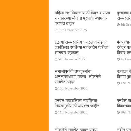
महिला सक्षमीकरणासाठी केंद्र व राज्य
पुण्याच्
सरकारच्या योजना प्रभावी -आमदार
राज्यस्
प्रशांत ठाकूर
8th De
13th December 2025
12व्या राज्यस्तरीय ’अटल करंडक’
पंतप्रधान
एकांकिका स्पर्धेच्या महाअंतिम फेरीला
देवेंद्र
शानदार सुरुवात
विचार कर
5th December 2025
1st De
समाजोपयोगी उपक्रमांना
कर्नाळा 
अनन्यसाधारण महत्त्व -लोकनेते
विभाग पु
रामशेठ ठाकूर
12th N
13th November 2025
पनवेल महापालिका सार्वत्रिक
पनवेल महा
निवडणुकीसाठी आरक्षण जाहीर
विकासकाम
11th November 2025
10th N
लोकनेते रामशेठ ठाकूर यांच्या
नवीन पनवे