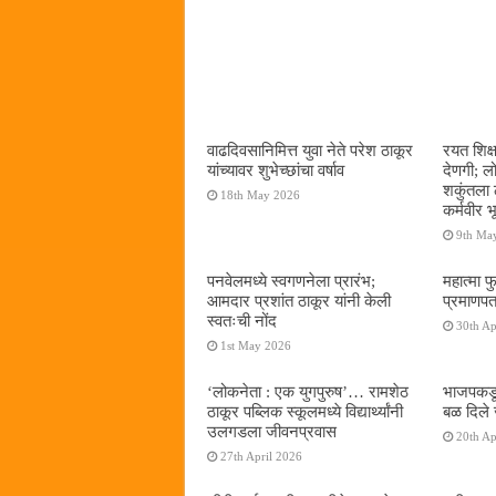
वाढदिवसानिमित्त युवा नेते परेश ठाकूर
रयत शिक्
यांच्यावर शुभेच्छांचा वर्षाव
देणगी; ल
शकुंतला 
18th May 2026
कर्मवीर भ
9th Ma
पनवेलमध्ये स्वगणनेला प्रारंभ;
महात्मा फ
आमदार प्रशांत ठाकूर यांनी केली
प्रमाणपत
स्वतःची नोंद
30th Ap
1st May 2026
‌‘लोकनेता : एक युगपुरुष‌’… रामशेठ
भाजपकडू
ठाकूर पब्लिक स्कूलमध्ये विद्यार्थ्यांनी
बळ दिले 
उलगडला जीवनप्रवास
20th Ap
27th April 2026