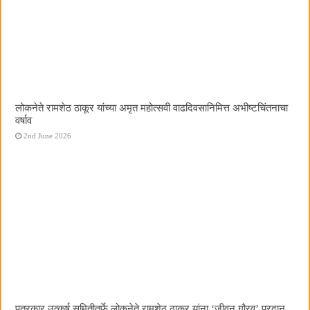
लोकनेते रामशेठ ठाकूर यांच्या अमृत महोत्सवी वाढदिवसानिमित्त अभीष्टचिंतनाचा
वर्षाव
2nd June 2026
पत्रकार उत्कर्ष समितीतर्फे लोकनेते रामशेठ ठाकूर यांना ‌‘जीवन गौरव‌’ प्रदान