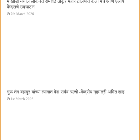
मोखाडा येथील लोकनेते रामशेठ ठाकूर महाविद्यालयात कला मंच आणि एआय
केंद्राचे उद्घाटन
7th March 2026
गुरू तेग बहादुर यांच्या त्यागात देश सदैव ऋणी -केंद्रीय गृहमंत्री अमित शाह
1st March 2026