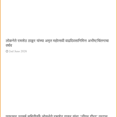
लोकनेते रामशेठ ठाकूर यांच्या अमृत महोत्सवी वाढदिवसानिमित्त अभीष्टचिंतनाचा
वर्षाव
2nd June 2026
पत्रकार उत्कर्ष समितीतर्फे लोकनेते रामशेठ ठाकूर यांना ‌‘जीवन गौरव‌’ प्रदान