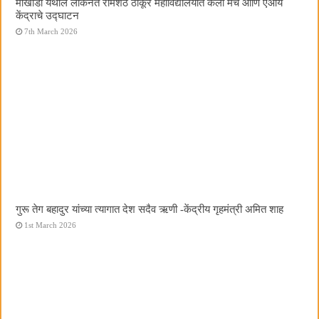
मोखाडा येथील लोकनेते रामशेठ ठाकूर महाविद्यालयात कला मंच आणि एआय
केंद्राचे उद्घाटन
7th March 2026
गुरू तेग बहादुर यांच्या त्यागात देश सदैव ऋणी -केंद्रीय गृहमंत्री अमित शाह
1st March 2026