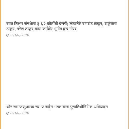
रयत शिक्षण संस्थेला ३.६२ कोटींची देणगी; लोकनेते रामशेठ ठाकूर, शकुंतला
ठाकूर, परेश ठाकूर यांचा कर्मवीर भूमीत हृद्य गौरव
9th May 2026
थोर समाजसुधारक स्व. जनार्दन भगत यांना पुण्यतिथीनिमित्त अभिवादन
7th May 2026