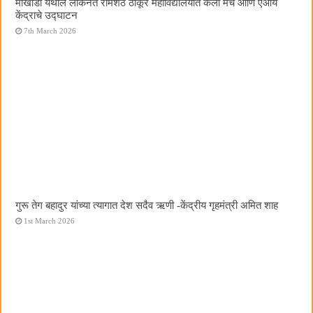
मोखाडा येथील लोकनेते रामशेठ ठाकूर महाविद्यालयात कला मंच आणि एआय
केंद्राचे उद्घाटन
7th March 2026
गुरू तेग बहादुर यांच्या त्यागात देश सदैव ऋणी -केंद्रीय गृहमंत्री अमित शाह
1st March 2026