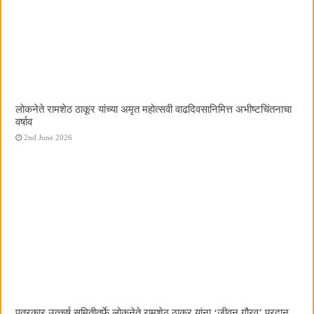
लोकनेते रामशेठ ठाकूर यांच्या अमृत महोत्सवी वाढदिवसानिमित्त अभीष्टचिंतनाचा
वर्षाव
2nd June 2026
पत्रकार उत्कर्ष समितीतर्फे लोकनेते रामशेठ ठाकूर यांना ‌‘जीवन गौरव‌’ प्रदान