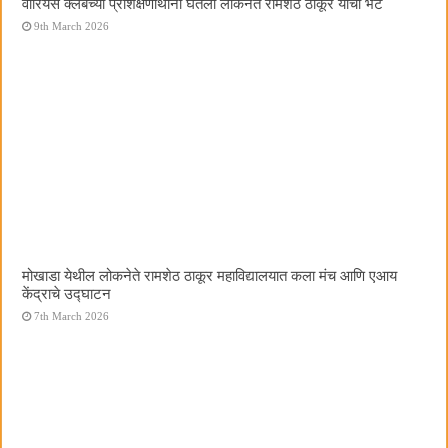
वॉरियर्स क्लबच्या प्रशिक्षणार्थींनी घेतली लोकनेते रामशेठ ठाकूर यांची भेट
9th March 2026
मोखाडा येथील लोकनेते रामशेठ ठाकूर महाविद्यालयात कला मंच आणि एआय
केंद्राचे उद्घाटन
7th March 2026