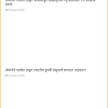
लोकनेते रामशेठ ठाकूर यांच्याकडून कोल्हापूरच्या न्यू कॉलेजला २५ लाखांची
देणगी
9th April 2026
लोकनेते रामशेठ ठाकूर राष्ट्रीय कुस्ती संकुलाचे शानदार उद्घाटन
3rd April 2026