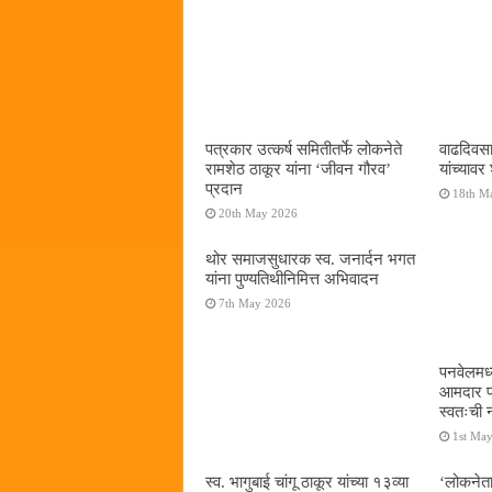
पत्रकार उत्कर्ष समितीतर्फे लोकनेते
वाढदिवसान
रामशेठ ठाकूर यांना ‌‘जीवन गौरव‌’
यांच्यावर 
प्रदान
18th M
20th May 2026
थोर समाजसुधारक स्व. जनार्दन भगत
यांना पुण्यतिथीनिमित्त अभिवादन
7th May 2026
पनवेलमध्य
आमदार प्
स्वतःची न
1st Ma
स्व. भागुबाई चांगू ठाकूर यांच्या १३व्या
‌‘लोकनेत