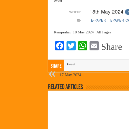
tweet
सर्वात मोठ्या दिवाळी अंक स्पर्धेचा
18th May 2024
WHEN:
जनार्दन भगत शिक्षण प्रसारक संस्थे
E-PAPER
EPAPER_C
पालेखुर्द येथील जि.प. शाळेच्या नूत
हर घर तिरंगा अभियानासंदर्भात पनवे
Ramprahar_18 May 2024_ All Pages
Fa
T
W
E
Share
ce
wi
ha
m
bo
tte
ts
ail
tweet
Share
ok
r
A
Previous
17 May 2024
pp
Related Articles