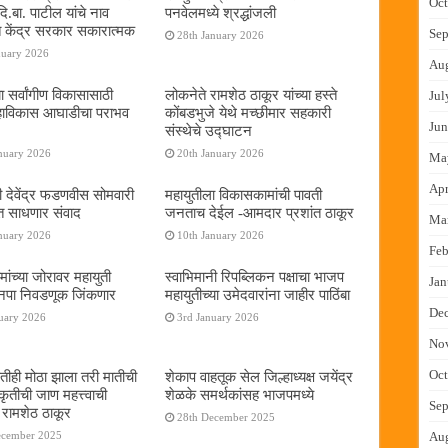
Oct
ि.बा. पाटील यांचे नाव
पनवेलमध्ये श्रद्धांजली
बत केंद्र सरकार सकारात्मक
Sep
28th January 2026
nuary 2026
Au
ा सर्वांगीण विकासासाठी
लोकनेते रामशेठ ठाकूर यांच्या हस्ते
Jul
हाविकास आघाडीचा पराभव
कोंबडभुजे येथे मच्छीमार सहकारी
Jun
संस्थेचे उद्घाटन
nuary 2026
20th January 2026
Ma
Apr
री देवेंद्र फडणवीस सोमवारी
महायुतीला विकासकामांची पावती
त साधणार संवाद
जनताच देईल -आमदार प्रशांत ठाकूर
Ma
nuary 2026
10th January 2026
Feb
ांच्या जोरावर महायुती
स्वाभिमानी रिपब्लिकन पक्षाचा भाजप
Jan
नपा निवडणूक जिंकणार
महायुतीच्या उमेदवारांना जाहीर पाठिंबा
De
uary 2026
3rd January 2026
No
Oct
तीही मोठा झाला तरी मातीची
शेकाप वाहतूक सेल जिल्हाध्यक्ष जयेंद्र
ृतीची जाण महत्त्वाची
शेळके समर्थकांसह भाजपमध्ये
Sep
 रामशेठ ठाकूर
28th December 2025
ecember 2025
Au