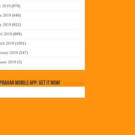
y 2019
(978)
e 2019
(646)
y 2019
(922)
il 2019
(899)
rch 2019
(1001)
ruary 2019
(547)
uary 2019
(5)
rahar Mobile App: Get it Now!