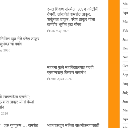
Ma
रयत शिक्षण संस्थेला ३.६२ कोटींची
Apr
देणगी; लोकनेते रामशेठ ठाकूर,
शकुंतला ठाकूर, परेश ठाकूर यांचा
Ma
कर्मवीर भूमीत हृद्य गौरव
Feb
9th May 2026
िमित्त युवा नेते परेश ठाकूर
Jan
शुभेच्छांचा वर्षाव
De
ay 2026
No
Oct
महात्मा फुले महाविद्यालयात पदवी
प्रमाणपत्र वितरण समारंभ
Sep
30th April 2026
Au
Jul
े स्वगणनेला प्रारंभ;
Jun
रशांत ठाकूर यांनी केली
ोंद
Ma
y 2026
Apr
ा : एक युगपुरुष‌’… रामशेठ
भाजपकडून महिला सक्षमीकरणासाठी
Ma