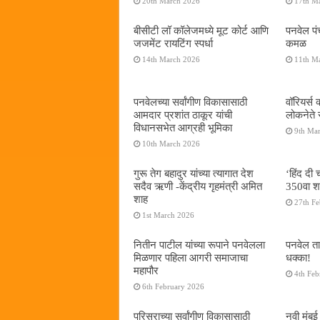
20th March 2026
17th M
बीसीटी लॉ कॉलेजमध्ये मूट कोर्ट आणि
पनवेल प
जजमेंट रायटिंग स्पर्धा
कमळ
14th March 2026
11th M
पनवेलच्या सर्वांगीण विकासासाठी
वॉरियर्स क
आमदार प्रशांत ठाकूर यांची
लोकनेते 
विधानसभेत आग्रही भूमिका
9th Ma
10th March 2026
गुरू तेग बहादुर यांच्या त्यागात देश
‘हिंद दी 
सदैव ऋणी -केंद्रीय गृहमंत्री अमित
350वा श
शाह
27th F
1st March 2026
नितीन पाटील यांच्या रूपाने पनवेलला
पनवेल ता
मिळणार पहिला आगरी समाजाचा
धक्का!
महापौर
4th Feb
6th February 2026
परिसराच्या सर्वांगीण विकासासाठी
नवी मुंब