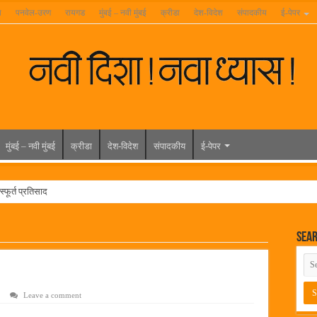
ा
पनवेल-उरण
रायगड
मुंबई – नवी मुंबई
क्रीडा
देश-विदेश
संपादकीय
ई-पेपर
मुंबई – नवी मुंबई
क्रीडा
देश-विदेश
संपादकीय
ई-पेपर
्फूर्त प्रतिसाद
रुण्यात राहिलेला चित्रपट…
Sea
त विद्यार्थ्यांना रेनकोट, शिक्षकांना छत्री वाटप
ल हिरा -आमदार रविशेठ पाटील
ूर यांच्या वाढदिवसानिमित्त राज्यभरातून शुभेच्छांचा वर्षाव
Leave a comment
मेळावा