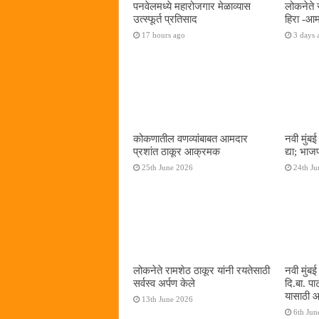
पनवेलमध्ये महारोजगार मेळाव्यास
लोकनेते 
उत्स्फूर्त प्रतिसाद
हिरा -आम
17 hours ago
3 days 
कोकणातील वणव्यांबाबत आमदार
नवी मुंबई
प्रशांत ठाकूर आक्रमक
द्या; भाज
25th June 2026
24th Ju
लोकनेते रामशेठ ठाकूर यांनी रयतेसाठी
नवी मुंब
सर्वस्व अर्पण केले
दि.बा. पा
यासाठी आम
13th June 2026
6th Jun