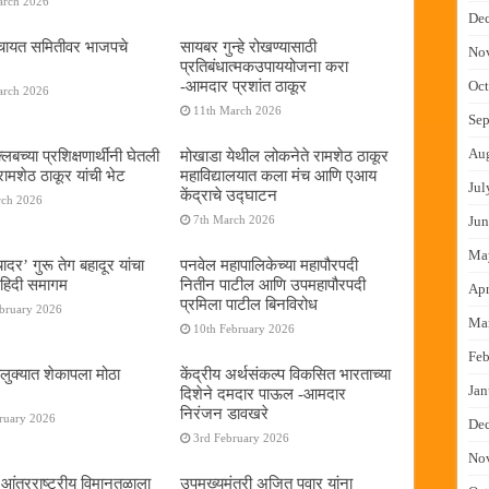
arch 2026
De
ंचायत समितीवर भाजपचे
सायबर गुन्हे रोखण्यासाठी
No
प्रतिबंधात्मकउपाययोजना करा
-आमदार प्रशांत ठाकूर
Oct
arch 2026
11th March 2026
Sep
Au
्लबच्या प्रशिक्षणार्थींनी घेतली
मोखाडा येथील लोकनेते रामशेठ ठाकूर
रामशेठ ठाकूर यांची भेट
महाविद्यालयात कला मंच आणि एआय
Jul
केंद्राचे उद्घाटन
rch 2026
7th March 2026
Jun
Ma
चादर’ गुरू तेग बहादूर यांचा
पनवेल महापालिकेच्या महापौरपदी
हिदी समागम
नितीन पाटील आणि उपमहापौरपदी
Apr
प्रमिला पाटील बिनविरोध
ebruary 2026
Ma
10th February 2026
Feb
लुक्यात शेकापला मोठा
केंद्रीय अर्थसंकल्प विकसित भारताच्या
Jan
दिशेने दमदार पाऊल -आमदार
निरंजन डावखरे
ruary 2026
De
3rd February 2026
No
ई आंतरराष्ट्रीय विमानतळाला
उपमुख्यमंत्री अजित पवार यांना