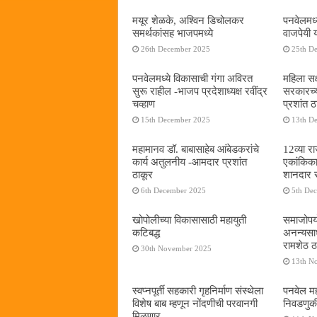
मयूर शेळके, अश्विन डिचोलकर
पनवेलमध्
समर्थकांसह भाजपमध्ये
वाजपेयी 
26th December 2025
25th D
पनवेलमध्ये विकासाची गंगा अविरत
महिला सक
सुरू राहील -भाजप प्रदेशाध्यक्ष रवींद्र
सरकारच्
चव्हाण
प्रशांत ठ
15th December 2025
13th D
महामानव डॉ. बाबासाहेब आंबेडकरांचे
12व्या र
कार्य अतुलनीय -आमदार प्रशांत
एकांकिका 
ठाकूर
शानदार स
6th December 2025
5th De
खोपोलीच्या विकासासाठी महायुती
समाजोपयो
कटिबद्ध
अनन्यसाध
रामशेठ ठ
30th November 2025
13th N
स्वप्नपूर्ती सहकारी गृहनिर्माण संस्थेला
पनवेल मह
विशेष बाब म्हणून नोंदणीची परवानगी
निवडणुक
मिळणार