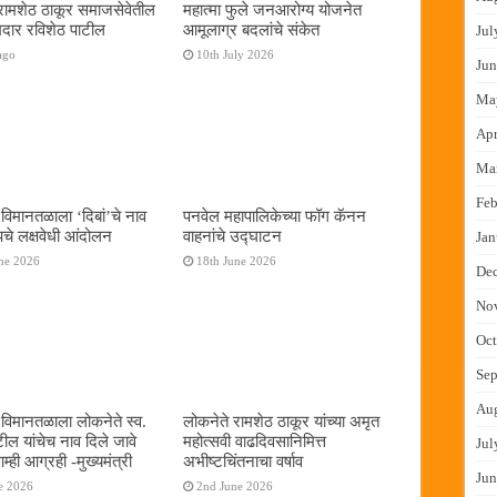
रामशेठ ठाकूर समाजसेवेतील
महात्मा फुले जनआरोग्य योजनेत
दार रविशेठ पाटील
आमूलाग्र बदलांचे संकेत
Jul
ago
10th July 2026
Jun
Ma
Apr
Ma
Feb
 विमानतळाला ‌‘दिबां‌’चे नाव
पनवेल महापालिकेच्या फॉग कॅनन
पचे लक्षवेधी आंदोलन
वाहनांचे उद्घाटन
Jan
ne 2026
18th June 2026
De
No
Oct
Sep
Au
ई विमानतळाला लोकनेते स्व.
लोकनेते रामशेठ ठाकूर यांच्या अमृत
टील यांचेच नाव दिले जावे
महोत्सवी वाढदिवसानिमित्त
Jul
्ही आग्रही -मुख्यमंत्री
अभीष्टचिंतनाचा वर्षाव
Jun
e 2026
2nd June 2026