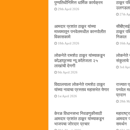
पुण्यतिथीनिमित्त धार्मिक कार्यक्रम
ठाकूर पब्ल
उलगडला
29th April 2026
27th Ap
आमदार प्रशांत ठाकूर यांच्या
सीबीएसई द
माध्यमातून पनवेलमधील कानपोलीत
ठाकूर पब
विकासकामे
निकाल
18th April 2026
16th Ap
लोकनेते रामशेठ ठाकूर यांच्याकडून
लोकनेते र
कोल्हापूरच्या न्यू कॉलेजला २५
संकुलाचे
लाखांची देणगी
3rd Apr
9th April 2026
विद्यालयाला लोकनेते रामशेठ ठाकूर
राज्यात 
यांच्या नावाचा प्रस्ताव महासभेत येणार
पनवेल मह
प्रदान
1st April 2026
28th M
केरळ विधानसभा निवडणुकीसाठी
महाराष्ट्र
आमदार प्रशांत ठाकूर यांच्याकडून
आमदार प्
भाजपचा जोरदार प्रचार
समर्थन