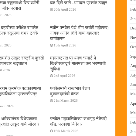
िक स्कूलमध्ये विद्यार्थ्यांनी
बळ दिले जाते -आमदार प्रशांत ठाकूर
 जीवनप्रवास
Feb
20th April 2026
ril 2026
Jan
हावीच्या परीक्षेत रामशेठ
नवीन पनवेल येथे भीम जयंती महोत्सव;
De
्लिक स्कूलचा शंभर टक्के
गायक आनंद शिंदे यांचा बहारदार
No
कार्यक्रम
ril 2026
15th April 2026
Oct
Sep
ामशेठ ठाकूर राष्ट्रीय कुस्ती
महाराष्ट्रात प्रथमच ‌‘स्मार्ट पे
 शानदार उद्घाटन
किऑस्क‌’द्वारे मालमत्ता कर भरण्याची
Au
सुविधा
il 2026
Jul
2nd April 2026
Jun
प्रथम क्रमांक पटकावणाऱ्या
पनवेलमध्ये रास्तभाव रेशन
ापालिकेला प्रशस्तीपत्र
दुकानदारांची बैठक
Ma
21st March 2026
Apr
arch 2026
Ma
 धर्मस्वातंत्र्य विधेयकाला
पनवेल महापालिकेच्या सभागृह नेतेपदी
Feb
रशांत ठाकूर यांचे जोरदार
अ‍ॅड. प्रकाश बिनेदार
16th March 2026
Jan