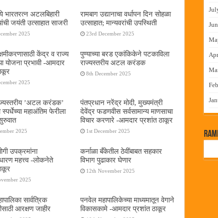
Jul
ये भारतरत्न अटलबिहारी
रामबाग उद्यानाचा वर्धापन दिन सोहळा
यांची जयंती उत्साहात साजरी
उत्साहात; मान्यवरांची उपस्थिती
Jun
ecember 2025
23rd December 2025
Ma
्षमीकरणासाठी केंद्र व राज्य
पुण्याच्या बरड एकांकिकेने पटकाविला
Apr
या योजना प्रभावी -आमदार
राज्यस्तरीय अटल करंडक
Ma
ाकूर
8th December 2025
ecember 2025
Feb
Jan
ाज्यस्तरीय ’अटल करंडक’
पंतप्रधान नरेंद्र मोदी, मुख्यमंत्री
स्पर्धेच्या महाअंतिम फेरीला
देवेंद्र फडणवीस सर्वसामान्य माणसाचा
ुरुवात
विचार करणारे -आमदार प्रशांत ठाकूर
cember 2025
1st December 2025
RamP
गी उपक्रमांना
कर्नाळा बँकेतील ठेवींबाबत सहकार
ारण महत्त्व -लोकनेते
विभाग पुढाकार घेणार
ाकूर
12th November 2025
ovember 2025
ापालिका सार्वत्रिक
पनवेल महापालिकेच्या माध्यमातून वेगाने
ीसाठी आरक्षण जाहीर
विकासकामे -आमदार प्रशांत ठाकूर