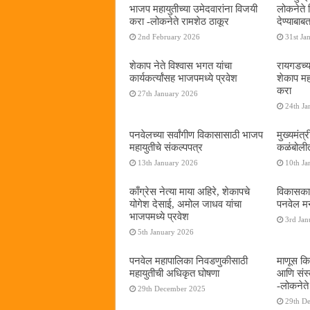
भाजप महायुतीच्या उमेदवारांना विजयी
लोकनेते द
करा -लोकनेते रामशेठ ठाकूर
देण्याबा
2nd February 2026
31st Ja
शेकाप नेते विश्वास भगत यांचा
रायगडच्य
कार्यकर्त्यांसह भाजपमध्ये प्रवेश
शेकाप म
करा
27th January 2026
24th Ja
पनवेलच्या सर्वांगीण विकासासाठी भाजप
मुख्यमंत्
महायुतीचे संकल्पपत्र
कळंबोली
13th January 2026
10th Ja
काँग्रेस नेत्या माया अहिरे, शेकापचे
विकासकाम
योगेश देसाई, अमोल जाधव यांचा
पनवेल म
भाजपमध्ये प्रवेश
3rd Jan
5th January 2026
पनवेल महापालिका निवडणुकीसाठी
माणूस कि
महायुतीची अधिकृत घोषणा
आणि संस्क
-लोकनेते
29th December 2025
29th D