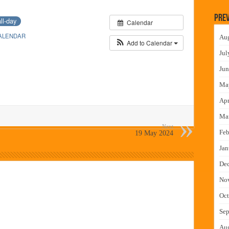
 निकाल जाहीर
Prev
all-day
Calendar
च्या मुख्य प्रशासकीय कार्यालयासह भव्य मूट कोर्टचे बुधवारी उद्घाटन
ALENDAR
Au
न इमारतीचे लोकनेते रामशेठ ठाकूर यांच्या उद्घाटन
Add to Calendar
Jul
लमध्ये बैठक
Jun
Ma
Apr
Ma
Next
Feb
19 May 2024
Jan
De
No
Oct
Sep
Au