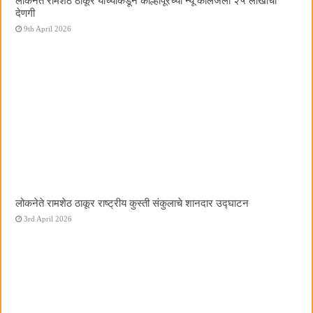
लोकनेते रामशेठ ठाकूर यांच्याकडून कोल्हापूरच्या न्यू कॉलेजला २५ लाखांची
देणगी
9th April 2026
लोकनेते रामशेठ ठाकूर राष्ट्रीय कुस्ती संकुलाचे शानदार उद्घाटन
3rd April 2026