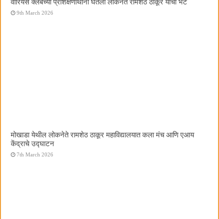
वॉरियर्स क्लबच्या प्रशिक्षणार्थींनी घेतली लोकनेते रामशेठ ठाकूर यांची भेट
9th March 2026
मोखाडा येथील लोकनेते रामशेठ ठाकूर महाविद्यालयात कला मंच आणि एआय
केंद्राचे उद्घाटन
7th March 2026