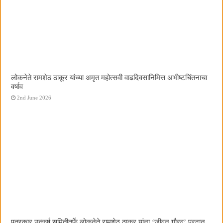
लोकनेते रामशेठ ठाकूर यांच्या अमृत महोत्सवी वाढदिवसानिमित्त अभीष्टचिंतनाचा
वर्षाव
2nd June 2026
पत्रकार उत्कर्ष समितीतर्फे लोकनेते रामशेठ ठाकूर यांना ‌‘जीवन गौरव‌’ प्रदान