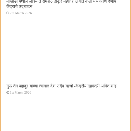
मोखाडा येथील लोकनेते रामशेठ ठाकूर महाविद्यालयात कला मंच आणि एआय
केंद्राचे उद्घाटन
7th March 2026
गुरू तेग बहादुर यांच्या त्यागात देश सदैव ऋणी -केंद्रीय गृहमंत्री अमित शाह
1st March 2026