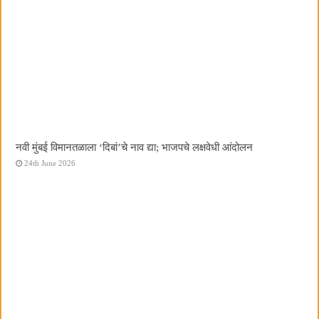
नवी मुंबई विमानतळाला ‌‘दिबां‌’चे नाव द्या; भाजपचे लक्षवेधी आंदोलन
24th June 2026