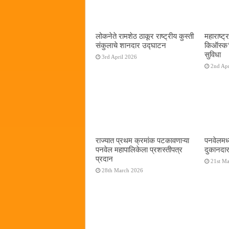
लोकनेते रामशेठ ठाकूर राष्ट्रीय कुस्ती
महाराष्ट्र
संकुलाचे शानदार उद्घाटन
किऑस्क‌’द
सुविधा
3rd April 2026
2nd Apr
राज्यात प्रथम क्रमांक पटकावणाऱ्या
पनवेलमध्
पनवेल महापालिकेला प्रशस्तीपत्र
दुकानदार
प्रदान
21st M
28th March 2026