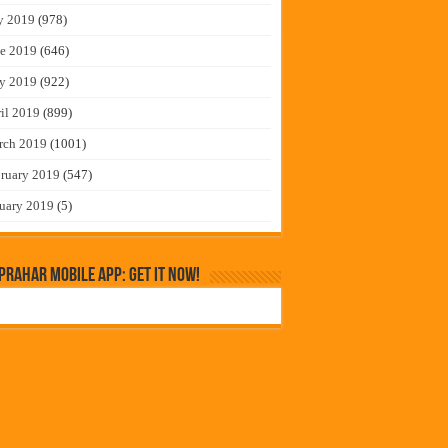
y 2019
(978)
e 2019
(646)
y 2019
(922)
il 2019
(899)
rch 2019
(1001)
ruary 2019
(547)
uary 2019
(5)
rahar Mobile App: Get it Now!