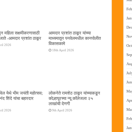
Feb
Jan
De
न महिला सक्षमीकरणासाठी
आमदार प्रशांत ठाकूर यांच्या
No
जाते -आमदार प्रशांत ठाकूर
माध्यमातून पनवेलमधील कानपोलीत
विकासकामे
ril 2026
Oct
18th April 2026
Sep
Au
Jul
Jun
Ma
ेल येथे भीम जयंती महोत्सव;
लोकनेते रामशेठ ठाकूर यांच्याकडून
द शिंदे यांचा बहारदार
कोल्हापूरच्या न्यू कॉलेजला २५
Apr
लाखांची देणगी
Ma
ril 2026
9th April 2026
Feb
Jan