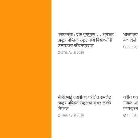
‌‘लोकनेता : एक युगपुरुष‌’… रामशेठ
भाजपकडू
ठाकूर पब्लिक स्कूलमध्ये विद्यार्थ्यांनी
बळ दिले 
उलगडला जीवनप्रवास
20th Ap
27th April 2026
सीबीएसई दहावीच्या परीक्षेत रामशेठ
नवीन पनव
ठाकूर पब्लिक स्कूलचा शंभर टक्के
गायक आनं
निकाल
कार्यक्रम
16th April 2026
15th Ap