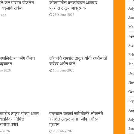
फुले जनआरोग्य योजनेत
कोकणातील वणव्यांबाबत आमदार
 बदलांचे संकेत
प्रशांत ठाकूर आक्रमक
Jul
s ago
25th June 2026
Jun
Ma
Apr
Ma
Feb
ापालिकेच्या फॉग कॅनन
लोकनेते रामशेठ ठाकूर यांनी रयतेसाठी
 उद्घाटन
सर्वस्व अर्पण केले
Jan
ne 2026
13th June 2026
De
No
Oct
Sep
Au
रामशेठ ठाकूर यांच्या अमृत
पत्रकार उत्कर्ष समितीतर्फे लोकनेते
 वाढदिवसानिमित्त
रामशेठ ठाकूर यांना ‌‘जीवन गौरव‌’
Jul
तनाचा वर्षाव
प्रदान
Jun
ne 2026
20th May 2026