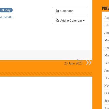
न इमारतीचे लोकनेते रामशेठ ठाकूर यांच्या उद्घाटन
Prev
all-day
Calendar
लमध्ये बैठक
ALENDAR
Au
 वाटपाचा उपक्रम
Add to Calendar
Jul
माधान शिबिरास पनवेलमध्ये उत्स्फूर्त प्रतिसाद
Jun
Ma
Apr
Ma
Next
Feb
23 June 2025
Jan
De
No
Oct
Sep
Au