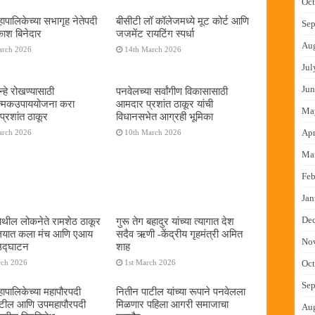
Oct
ापालिकेच्या सभागृह नेतेपदी
बीसीटी लॉ कॉलेजमध्ये मूट कोर्ट आणि
Sep
रकाश बिनेदार
जजमेंट रायटिंग स्पर्धा
Au
arch 2026
14th March 2026
Jul
Jun
्हे रोखण्यासाठी
पनवेलच्या सर्वांगीण विकासासाठी
ात्मकउपाययोजना करा
आमदार प्रशांत ठाकूर यांची
Ma
्रशांत ठाकूर
विधानसभेत आग्रही भूमिका
Apr
arch 2026
10th March 2026
Ma
Feb
Jan
De
ेथील लोकनेते रामशेठ ठाकूर
गुरू तेग बहादुर यांच्या त्यागात देश
यालयात कला मंच आणि एआय
सदैव ऋणी -केंद्रीय गृहमंत्री अमित
No
 उद्घाटन
शाह
Oct
rch 2026
1st March 2026
Sep
ापालिकेच्या महापौरपदी
नितीन पाटील यांच्या रूपाने पनवेलला
ाटील आणि उपमहापौरपदी
मिळणार पहिला आगरी समाजाचा
Au