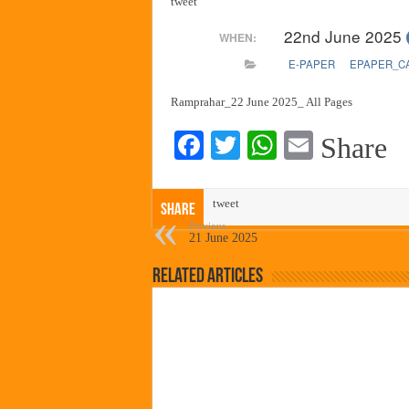
tweet
पालेखुर्द येथील जि.प. शाळेच्या नूत
22nd June 2025
WHEN:
हर घर तिरंगा अभियानासंदर्भात पनवे
E-PAPER
EPAPER_C
कामोठे येथे समाजोपयोगी वस्तूंच्या
छत्रपती शिवाजी महाराज महाराजस्व स
Ramprahar_22 June 2025_ All Pages
Fa
T
W
E
Share
ce
wi
ha
m
bo
tte
ts
ail
tweet
Share
ok
r
A
Previous
21 June 2025
pp
Related Articles