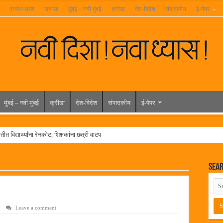
पनवेल-उरण
रायगड
मुंबई – नवी मुंबई
क्रीडा
देश-विदेश
संपादकीय
ई-पेपर
मुंबई – नवी मुंबई
क्रीडा
देश-विदेश
संपादकीय
ई-पेपर
त विद्यार्थ्यांना रेनकोट, शिक्षकांना छत्री वाटप
ल हिरा -आमदार रविशेठ पाटील
Sea
ूर यांच्या वाढदिवसानिमित्त राज्यभरातून शुभेच्छांचा वर्षाव
मेळावा
 निकाल जाहीर
Leave a comment
च्या मुख्य प्रशासकीय कार्यालयासह भव्य मूट कोर्टचे बुधवारी उद्घाटन