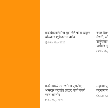
वाढदिवसानिमित्त युवा नेते परेश ठाकूर
रयत शिक्
यांच्यावर शुभेच्छांचा वर्षाव
देणगी; ल
शकुंतला 
18th May 2026
कर्मवीर भ
9th Ma
पनवेलमध्ये स्वगणनेला प्रारंभ;
महात्मा फ
आमदार प्रशांत ठाकूर यांनी केली
प्रमाणपत
स्वतःची नोंद
30th Ap
1st May 2026