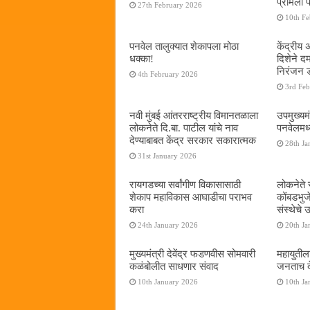
प्रमिला 
27th February 2026
10th F
पनवेल तालुक्यात शेकापला मोठा
केंद्रीय
धक्का!
दिशेने 
निरंजन 
4th February 2026
3rd Fe
नवी मुंबई आंतरराष्ट्रीय विमानतळाला
उपमुख्यम
लोकनेते दि.बा. पाटील यांचे नाव
पनवेलमध्य
देण्याबाबत केंद्र सरकार सकारात्मक
28th Ja
31st January 2026
रायगडच्या सर्वांगीण विकासासाठी
लोकनेते र
शेकाप महाविकास आघाडीचा पराभव
कोंबडभुज
करा
संस्थेचे
24th January 2026
20th Ja
मुख्यमंत्री देवेंद्र फडणवीस सोमवारी
महायुतील
कळंबोलीत साधणार संवाद
जनताच द
10th January 2026
10th Ja