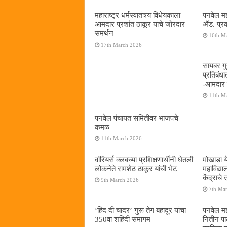
महाराष्ट्र धर्मस्वातंत्र्य विधेयकाला
पनवेल मह
आमदार प्रशांत ठाकूर यांचे जोरदार
अ‍ॅड. प्
समर्थन
16th M
17th March 2026
सायबर गुन
प्रतिबंध
-आमदार प
11th M
पनवेल पंचायत समितीवर भाजपचे
कमळ
11th March 2026
वॉरियर्स क्लबच्या प्रशिक्षणार्थींनी घेतली
मोखाडा य
लोकनेते रामशेठ ठाकूर यांची भेट
महाविद्
केंद्राचे
9th March 2026
7th Ma
‘हिंद दी चादर’ गुरू तेग बहादूर यांचा
पनवेल मह
350वा शहिदी समागम
नितीन प