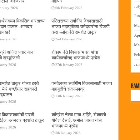
पाटील बिनविरोध
महापौर
Jul
ebruary 2026
6th February 2026
Jun
 अर्थसंकल्प विकसित भारताच्या
परिसराच्या सर्वांगीण विकासासाठी
Ma
दमदार पाऊल -आमदार
भाजप महायुतीच्या उमेदवारांना विजयी
डावखरे
करा -लोकनेते रामशेठ ठाकूर
Apr
bruary 2026
2nd February 2026
Ma
ंत्री अजित पवार यांना
शेकाप नेते विश्वास भगत यांचा
Feb
े श्रद्धांजली
कार्यकर्त्यांसह भाजपमध्ये प्रवेश
Jan
nuary 2026
27th January 2026
ामशेठ ठाकूर यांच्या हस्ते
पनवेलच्या सर्वांगीण विकासासाठी भाजप
RamP
े येथे मच्छीमार सहकारी
महायुतीचे संकल्पपत्र
 उद्घाटन
13th January 2026
nuary 2026
ा विकासकामांची पावती
काँग्रेस नेत्या माया अहिरे, शेकापचे
ेईल -आमदार प्रशांत ठाकूर
योगेश देसाई, अमोल जाधव यांचा
भाजपमध्ये प्रवेश
nuary 2026
5th January 2026