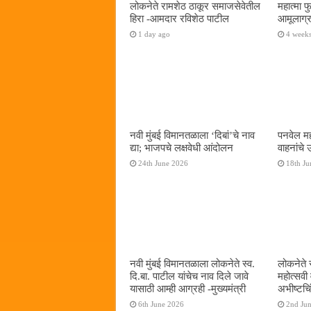
लोकनेते रामशेठ ठाकूर समाजसेवेतील
महात्मा 
हिरा -आमदार रविशेठ पाटील
आमूलाग्र
1 day ago
4 week
नवी मुंबई विमानतळाला ‌‘दिबां‌’चे नाव
पनवेल मह
द्या; भाजपचे लक्षवेधी आंदोलन
वाहनांचे
24th June 2026
18th Ju
नवी मुंबई विमानतळाला लोकनेते स्व.
लोकनेते 
दि.बा. पाटील यांचेच नाव दिले जावे
महोत्सवी
यासाठी आम्ही आग्रही -मुख्यमंत्री
अभीष्टचिं
6th June 2026
2nd Ju