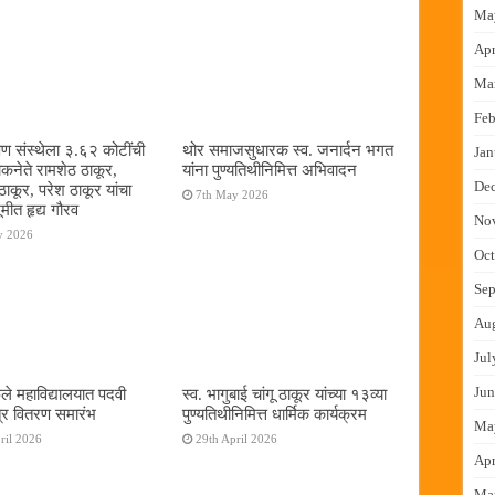
Ma
Apr
Ma
Feb
षण संस्थेला ३.६२ कोटींची
थोर समाजसुधारक स्व. जनार्दन भगत
Jan
ोकनेते रामशेठ ठाकूर,
यांना पुण्यतिथीनिमित्त अभिवादन
De
ठाकूर, परेश ठाकूर यांचा
7th May 2026
ूमीत हृद्य गौरव
No
y 2026
Oct
Sep
Au
Jul
Jun
ुले महाविद्यालयात पदवी
स्व. भागुबाई चांगू ठाकूर यांच्या १३व्या
्र वितरण समारंभ
पुण्यतिथीनिमित्त धार्मिक कार्यक्रम
Ma
ril 2026
29th April 2026
Apr
Ma