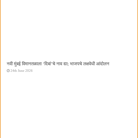
नवी मुंबई विमानतळाला ‌‘दिबां‌’चे नाव द्या; भाजपचे लक्षवेधी आंदोलन
24th June 2026