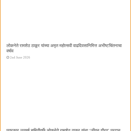
लोकनेते रामशेठ ठाकूर यांच्या अमृत महोत्सवी वाढदिवसानिमित्त अभीष्टचिंतनाचा
वर्षाव
2nd June 2026
पत्रकार उत्कर्ष समितीतर्फे लोकनेते रामशेठ ठाकूर यांना ‌‘जीवन गौरव‌’ प्रदान