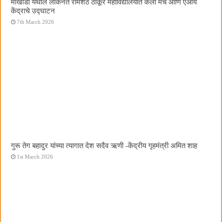
मोखाडा येथील लोकनेते रामशेठ ठाकूर महाविद्यालयात कला मंच आणि एआय
केंद्राचे उद्घाटन
7th March 2026
गुरू तेग बहादुर यांच्या त्यागात देश सदैव ऋणी -केंद्रीय गृहमंत्री अमित शाह
1st March 2026