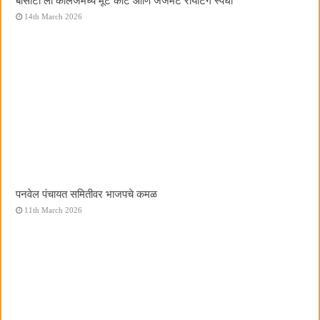
बीसीटी लॉ कॉलेजमध्ये मूट कोर्ट आणि जजमेंट रायटिंग स्पर्धा
14th March 2026
पनवेल पंचायत समितीवर भाजपचे कमळ
11th March 2026