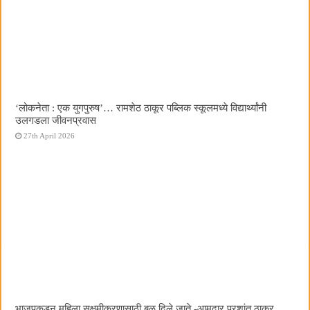
‌‘लोकनेता : एक युगपुरुष‌’… रामशेठ ठाकूर पब्लिक स्कूलमध्ये विद्यार्थ्यांनी
उलगडला जीवनप्रवास
27th April 2026
भाजपकडून महिला सक्षमीकरणासाठी बळ दिले जाते -आमदार प्रशांत ठाकूर