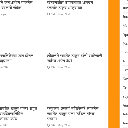
फुले जनआरोग्य योजनेत
कोकणातील वणव्यांबाबत आमदार
 बदलांचे संकेत
प्रशांत ठाकूर आक्रमक
Jul
s ago
25th June 2026
Jun
Ma
Apr
Ma
Feb
ापालिकेच्या फॉग कॅनन
लोकनेते रामशेठ ठाकूर यांनी रयतेसाठी
 उद्घाटन
सर्वस्व अर्पण केले
Jan
ne 2026
13th June 2026
De
No
Oct
Sep
Au
रामशेठ ठाकूर यांच्या अमृत
पत्रकार उत्कर्ष समितीतर्फे लोकनेते
 वाढदिवसानिमित्त
रामशेठ ठाकूर यांना ‌‘जीवन गौरव‌’
Jul
तनाचा वर्षाव
प्रदान
Jun
ne 2026
20th May 2026