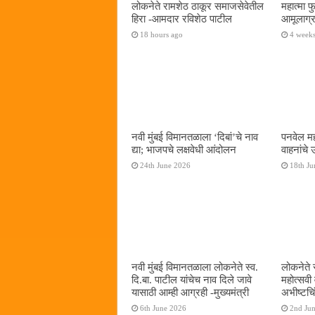
लोकनेते रामशेठ ठाकूर समाजसेवेतील
महात्मा 
हिरा -आमदार रविशेठ पाटील
आमूलाग्र
18 hours ago
4 week
नवी मुंबई विमानतळाला ‌‘दिबां‌’चे नाव
पनवेल मह
द्या; भाजपचे लक्षवेधी आंदोलन
वाहनांचे
24th June 2026
18th Ju
नवी मुंबई विमानतळाला लोकनेते स्व.
लोकनेते 
दि.बा. पाटील यांचेच नाव दिले जावे
महोत्सवी
यासाठी आम्ही आग्रही -मुख्यमंत्री
अभीष्टचिं
6th June 2026
2nd Ju