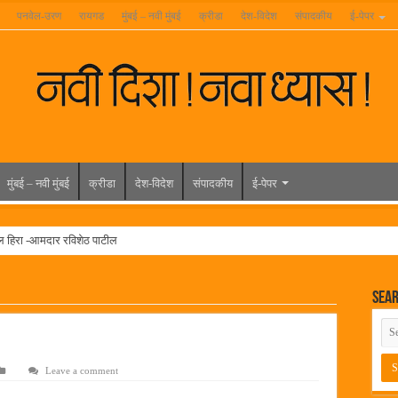
पनवेल-उरण
रायगड
मुंबई – नवी मुंबई
क्रीडा
देश-विदेश
संपादकीय
ई-पेपर
मुंबई – नवी मुंबई
क्रीडा
देश-विदेश
संपादकीय
ई-पेपर
ल हिरा -आमदार रविशेठ पाटील
ूर यांच्या वाढदिवसानिमित्त राज्यभरातून शुभेच्छांचा वर्षाव
Sea
मेळावा
 निकाल जाहीर
च्या मुख्य प्रशासकीय कार्यालयासह भव्य मूट कोर्टचे बुधवारी उद्घाटन
Leave a comment
न इमारतीचे लोकनेते रामशेठ ठाकूर यांच्या उद्घाटन