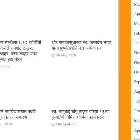
Ma
Apr
Ma
Feb
षण संस्थेला ३.६२ कोटींची
थोर समाजसुधारक स्व. जनार्दन भगत
Jan
ोकनेते रामशेठ ठाकूर,
यांना पुण्यतिथीनिमित्त अभिवादन
De
ठाकूर, परेश ठाकूर यांचा
7th May 2026
ूमीत हृद्य गौरव
No
y 2026
Oct
Sep
Au
Jul
Jun
ुले महाविद्यालयात पदवी
स्व. भागुबाई चांगू ठाकूर यांच्या १३व्या
्र वितरण समारंभ
पुण्यतिथीनिमित्त धार्मिक कार्यक्रम
Ma
ril 2026
29th April 2026
Apr
Ma