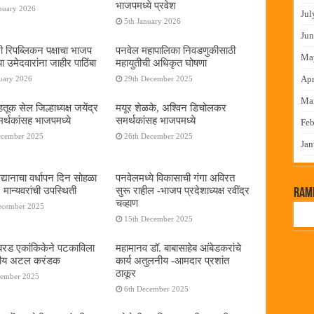
भाजपमध्ये प्रवेश
nuary 2026
Jul
5th January 2026
Jun
नी रिपब्लिकन पक्षाचा भाजप
पनवेल महापालिका निवडणुकीसाठी
Ma
या उमेदवारांना जाहीर पाठिंबा
महायुतीची अधिकृत घोषणा
Apr
uary 2026
29th December 2025
Ma
तूक सेल जिल्हाध्यक्ष जयेंद्र
मयूर शेळके, अश्विन डिचोलकर
र्थकांसह भाजपमध्ये
समर्थकांसह भाजपमध्ये
Feb
ecember 2025
26th December 2025
Jan
द्यानाचा वर्धापन दिन सोहळा
पनवेलमध्ये विकासाची गंगा अविरत
 मान्यवरांची उपस्थिती
सुरू राहील -भाजप प्रदेशाध्यक्ष रवींद्र
RamP
चव्हाण
ecember 2025
15th December 2025
या बरड एकांकिकेने पटकाविला
महामानव डॉ. बाबासाहेब आंबेडकरांचे
तरीय अटल करंडक
कार्य अतुलनीय -आमदार प्रशांत
ठाकूर
cember 2025
6th December 2025