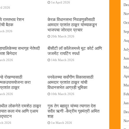
1st April 2026
De
il 2026
No
ये रास्तभाव रेशन
केरळ विधानसभा निवडणुकीसाठी
Oct
ांची बैठक
आमदार प्रशांत ठाकूर यांच्याकडून
भाजपचा जोरदार प्रचार
arch 2026
Sep
20th March 2026
Au
ापालिकेच्या सभागृह नेतेपदी
बीसीटी लॉ कॉलेजमध्ये मूट कोर्ट आणि
Jul
रकाश बिनेदार
जजमेंट रायटिंग स्पर्धा
Jun
arch 2026
14th March 2026
Ma
Apr
्हे रोखण्यासाठी
पनवेलच्या सर्वांगीण विकासासाठी
ात्मकउपाययोजना करा
आमदार प्रशांत ठाकूर यांची
Ma
्रशांत ठाकूर
विधानसभेत आग्रही भूमिका
Feb
arch 2026
10th March 2026
Jan
ेथील लोकनेते रामशेठ ठाकूर
गुरू तेग बहादुर यांच्या त्यागात देश
यालयात कला मंच आणि एआय
सदैव ऋणी -केंद्रीय गृहमंत्री अमित
De
 उद्घाटन
शाह
No
rch 2026
1st March 2026