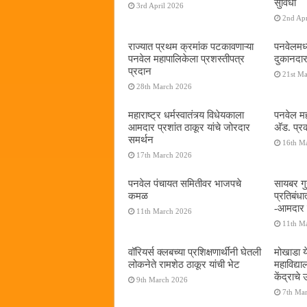
सुविधा
3rd April 2026
2nd Apr
राज्यात प्रथम क्रमांक पटकावणाऱ्या
पनवेलमध्
पनवेल महापालिकेला प्रशस्तीपत्र
दुकानदार
प्रदान
21st M
28th March 2026
महाराष्ट्र धर्मस्वातंत्र्य विधेयकाला
पनवेल मह
आमदार प्रशांत ठाकूर यांचे जोरदार
अ‍ॅड. प्
समर्थन
16th M
17th March 2026
पनवेल पंचायत समितीवर भाजपचे
सायबर गुन
कमळ
प्रतिबंध
-आमदार प
11th March 2026
11th M
वॉरियर्स क्लबच्या प्रशिक्षणार्थींनी घेतली
मोखाडा य
लोकनेते रामशेठ ठाकूर यांची भेट
महाविद्
केंद्राचे
9th March 2026
7th Ma