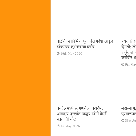
वाढदिवसानिमित्त युवा नेते परेश ठाकूर
रयत शिक्
यांच्यावर शुभेच्छांचा वर्षाव
देणगी; ल
शकुंतला 
18th May 2026
कर्मवीर भ
9th Ma
पनवेलमध्ये स्वगणनेला प्रारंभ;
महात्मा फ
आमदार प्रशांत ठाकूर यांनी केली
प्रमाणपत
स्वतःची नोंद
30th Ap
1st May 2026