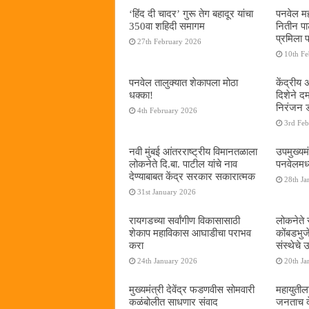
‘हिंद दी चादर’ गुरू तेग बहादूर यांचा
पनवेल मह
350वा शहिदी समागम
नितीन प
प्रमिला 
27th February 2026
10th F
पनवेल तालुक्यात शेकापला मोठा
केंद्रीय
धक्का!
दिशेने 
निरंजन 
4th February 2026
3rd Fe
नवी मुंबई आंतरराष्ट्रीय विमानतळाला
उपमुख्यम
लोकनेते दि.बा. पाटील यांचे नाव
पनवेलमध्य
देण्याबाबत केंद्र सरकार सकारात्मक
28th Ja
31st January 2026
रायगडच्या सर्वांगीण विकासासाठी
लोकनेते र
शेकाप महाविकास आघाडीचा पराभव
कोंबडभुज
करा
संस्थेचे
24th January 2026
20th Ja
मुख्यमंत्री देवेंद्र फडणवीस सोमवारी
महायुतील
कळंबोलीत साधणार संवाद
जनताच द