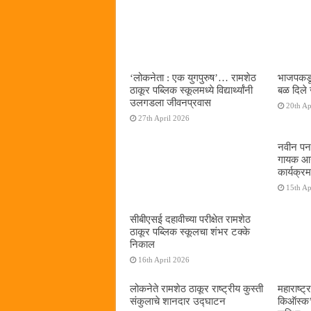
‌‘लोकनेता : एक युगपुरुष‌’… रामशेठ
भाजपकडू
ठाकूर पब्लिक स्कूलमध्ये विद्यार्थ्यांनी
बळ दिले 
उलगडला जीवनप्रवास
20th Ap
27th April 2026
नवीन पनव
गायक आनं
कार्यक्रम
15th Ap
सीबीएसई दहावीच्या परीक्षेत रामशेठ
ठाकूर पब्लिक स्कूलचा शंभर टक्के
निकाल
16th April 2026
लोकनेते रामशेठ ठाकूर राष्ट्रीय कुस्ती
महाराष्ट्र
संकुलाचे शानदार उद्घाटन
किऑस्क‌’द