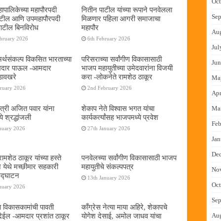
Oct
ापालिकेच्या महापौरपदी
नितीन पाटील यांच्या रूपाने पनवेलला
Sep
ाटील आणि उपमहापौरपदी
मिळणार पहिला आगरी समाजाचा
पाटील बिनविरोध
महापौर
Au
ebruary 2026
6th February 2026
Jul
 अर्थसंकल्प विकसित भारताच्या
परिसराच्या सर्वांगीण विकासासाठी
Jun
दमदार पाऊल -आमदार
भाजप महायुतीच्या उमेदवारांना विजयी
डावखरे
करा -लोकनेते रामशेठ ठाकूर
Ma
bruary 2026
2nd February 2026
Apr
ंत्री अजित पवार यांना
शेकाप नेते विश्वास भगत यांचा
Ma
े श्रद्धांजली
कार्यकर्त्यांसह भाजपमध्ये प्रवेश
Feb
nuary 2026
27th January 2026
Jan
De
ामशेठ ठाकूर यांच्या हस्ते
पनवेलच्या सर्वांगीण विकासासाठी भाजप
े येथे मच्छीमार सहकारी
महायुतीचे संकल्पपत्र
No
 उद्घाटन
13th January 2026
Oct
nuary 2026
Sep
ा विकासकामांची पावती
काँग्रेस नेत्या माया अहिरे, शेकापचे
ेईल -आमदार प्रशांत ठाकूर
योगेश देसाई, अमोल जाधव यांचा
Au