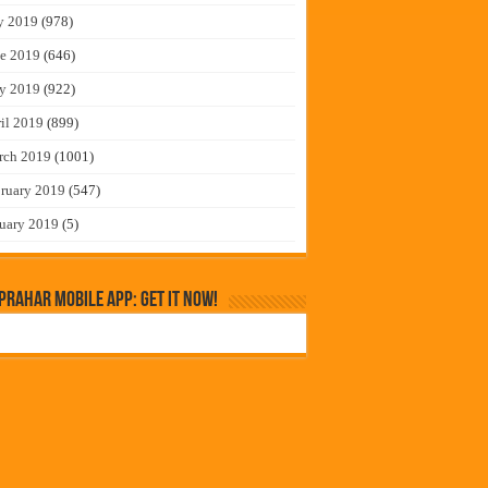
y 2019
(978)
e 2019
(646)
y 2019
(922)
il 2019
(899)
rch 2019
(1001)
ruary 2019
(547)
uary 2019
(5)
rahar Mobile App: Get it Now!