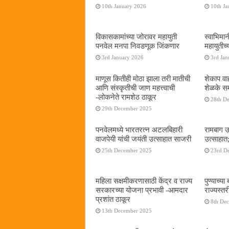
10th January 2026
10th Ja
विकासकामांच्या जोरावर महायुती
स्वाभिमा
पनवेल मनपा निवडणूक जिंकणार
महायुतीच्
3rd January 2026
3rd Jan
माणूस कितीही मोठा झाला तरी मातीची
शेकाप वाह
आणि संस्कृतीची जाण महत्त्वाची
शेळके सम
-लोकनेते रामशेठ ठाकूर
28th D
29th December 2025
पनवेलमध्ये भारतरत्न अटलबिहारी
रामबाग उ
वाजपेयी यांची जयंती उत्साहात साजरी
उत्साहात;
25th December 2025
23rd D
महिला सक्षमीकरणासाठी केंद्र व राज्य
पुण्याच्
सरकारच्या योजना प्रभावी -आमदार
राज्यस्
प्रशांत ठाकूर
8th De
13th December 2025