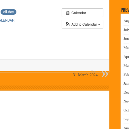
लमध्ये बैठक
Prev
4
all-day
Calendar
 वाटपाचा उपक्रम
ALENDAR
Au
माधान शिबिरास पनवेलमध्ये उत्स्फूर्त प्रतिसाद
Add to Calendar
Jul
ंत्राटी कामगारांना भरघोस पगारवाढ
Jun
Ma
Apr
Ma
Next
Feb
31 March 2024
Jan
De
No
Oct
Sep
Au