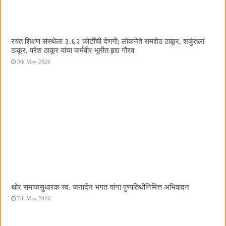
रयत शिक्षण संस्थेला ३.६२ कोटींची देणगी; लोकनेते रामशेठ ठाकूर, शकुंतला
ठाकूर, परेश ठाकूर यांचा कर्मवीर भूमीत हृद्य गौरव
9th May 2026
थोर समाजसुधारक स्व. जनार्दन भगत यांना पुण्यतिथीनिमित्त अभिवादन
7th May 2026