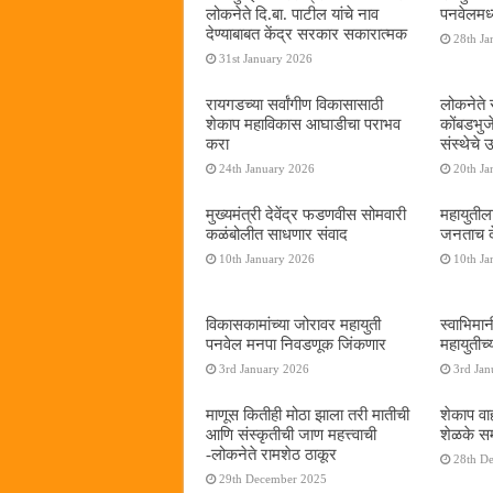
लोकनेते दि.बा. पाटील यांचे नाव
पनवेलमध्य
देण्याबाबत केंद्र सरकार सकारात्मक
28th Ja
31st January 2026
रायगडच्या सर्वांगीण विकासासाठी
लोकनेते र
शेकाप महाविकास आघाडीचा पराभव
कोंबडभुज
करा
संस्थेचे
24th January 2026
20th Ja
मुख्यमंत्री देवेंद्र फडणवीस सोमवारी
महायुतील
कळंबोलीत साधणार संवाद
जनताच द
10th January 2026
10th Ja
विकासकामांच्या जोरावर महायुती
स्वाभिमा
पनवेल मनपा निवडणूक जिंकणार
महायुतीच्
3rd January 2026
3rd Jan
माणूस कितीही मोठा झाला तरी मातीची
शेकाप वाह
आणि संस्कृतीची जाण महत्त्वाची
शेळके सम
-लोकनेते रामशेठ ठाकूर
28th D
29th December 2025