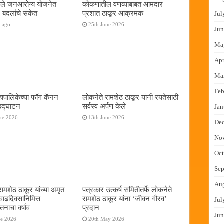
फुले जनआरोग्य योजनेत
कोकणातील वणव्यांबाबत आमदार
 बदलांचे संकेत
प्रशांत ठाकूर आक्रमक
Jul
s ago
25th June 2026
Jun
Ma
Apr
Ma
Feb
ापालिकेच्या फॉग कॅनन
लोकनेते रामशेठ ठाकूर यांनी रयतेसाठी
 उद्घाटन
सर्वस्व अर्पण केले
Jan
ne 2026
13th June 2026
De
No
Oct
Sep
Au
रामशेठ ठाकूर यांच्या अमृत
पत्रकार उत्कर्ष समितीतर्फे लोकनेते
 वाढदिवसानिमित्त
रामशेठ ठाकूर यांना ‌‘जीवन गौरव‌’
Jul
तनाचा वर्षाव
प्रदान
Jun
ne 2026
20th May 2026