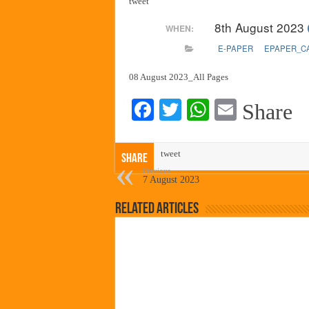
tweet
हर घर तिरंगा अभियानासंदर्भात पनवे
8th August 2023
WHEN:
कामोठे येथे समाजोपयोगी वस्तूंच्या
E-PAPER
EPAPER_C
छत्रपती शिवाजी महाराज महाराजस्व स
बाल्मर लॉरी आणि शेल इंडियातील क
08 August 2023_All Pages
Fa
T
W
E
Share
ce
wi
ha
m
bo
tte
ts
ail
tweet
Share
ok
r
A
Previous
7 August 2023
pp
Related Articles