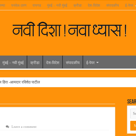
तम्या
पनवेल-उरण
रायगड
मुंबई – नवी मुंबई
क्रीडा
देश-विदेश
संपादकीय
ई-पेपर
मुंबई – नवी मुंबई
क्रीडा
देश-विदेश
संपादकीय
ई-पेपर
ल हिरा -आमदार रविशेठ पाटील
ूर यांच्या वाढदिवसानिमित्त राज्यभरातून शुभेच्छांचा वर्षाव
Sea
मेळावा
 निकाल जाहीर
च्या मुख्य प्रशासकीय कार्यालयासह भव्य मूट कोर्टचे बुधवारी उद्घाटन
Leave a comment
न इमारतीचे लोकनेते रामशेठ ठाकूर यांच्या उद्घाटन