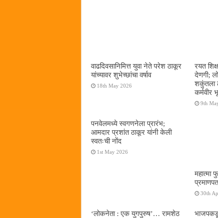
वाढदिवसानिमित्त युवा नेते परेश ठाकूर
रयत शिक्
यांच्यावर शुभेच्छांचा वर्षाव
देणगी; ल
शकुंतला 
18th May 2026
कर्मवीर भ
9th Ma
पनवेलमध्ये स्वगणनेला प्रारंभ;
आमदार प्रशांत ठाकूर यांनी केली
स्वतःची नोंद
1st May 2026
महात्मा फ
प्रमाणपत
30th Ap
‌‘लोकनेता : एक युगपुरुष‌’… रामशेठ
भाजपकडू