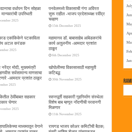
Jul
द्यानाचा वर्धापन दिन सोहळा
पनवेलमध्ये विकासाची गंगा अविरत
 मान्यवरांची उपस्थिती
सुरू राहील -भाजप प्रदेशाध्यक्ष रवींद्र
Jun
चव्हाण
ecember 2025
Ma
15th December 2025
Apr
या बरड एकांकिकेने पटकाविला
महामानव डॉ. बाबासाहेब आंबेडकरांचे
Ma
तरीय अटल करंडक
कार्य अतुलनीय -आमदार प्रशांत
ठाकूर
cember 2025
Feb
6th December 2025
Jan
 नरेंद्र मोदी, मुख्यमंत्री
खोपोलीच्या विकासासाठी महायुती
 फडणवीस सर्वसामान्य माणसाचा
कटिबद्ध
णारे -आमदार प्रशांत ठाकूर
30th November 2025
RamP
cember 2025
बँकेतील ठेवींबाबत सहकार
स्वप्नपूर्ती सहकारी गृहनिर्माण संस्थेला
ढाकार घेणार
विशेष बाब म्हणून नोंदणीची परवानगी
मिळणार
ovember 2025
11th November 2025
पालिकेच्या माध्यमातून वेगाने
रायगड भाजप कोअर कमिटीची बैठक;
े -आमदार प्रशांत ठाकूर
मंत्री आशिष शेलार यांच्याकडून