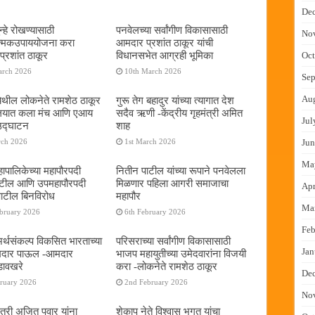
De
्हे रोखण्यासाठी
पनवेलच्या सर्वांगीण विकासासाठी
No
ात्मकउपाययोजना करा
आमदार प्रशांत ठाकूर यांची
्रशांत ठाकूर
विधानसभेत आग्रही भूमिका
Oct
arch 2026
10th March 2026
Sep
Au
ेथील लोकनेते रामशेठ ठाकूर
गुरू तेग बहादुर यांच्या त्यागात देश
यालयात कला मंच आणि एआय
सदैव ऋणी -केंद्रीय गृहमंत्री अमित
Jul
 उद्घाटन
शाह
rch 2026
1st March 2026
Jun
Ma
ापालिकेच्या महापौरपदी
नितीन पाटील यांच्या रूपाने पनवेलला
ाटील आणि उपमहापौरपदी
मिळणार पहिला आगरी समाजाचा
Apr
पाटील बिनविरोध
महापौर
Ma
ebruary 2026
6th February 2026
Feb
 अर्थसंकल्प विकसित भारताच्या
परिसराच्या सर्वांगीण विकासासाठी
Jan
दमदार पाऊल -आमदार
भाजप महायुतीच्या उमेदवारांना विजयी
डावखरे
करा -लोकनेते रामशेठ ठाकूर
De
bruary 2026
2nd February 2026
No
ंत्री अजित पवार यांना
शेकाप नेते विश्वास भगत यांचा