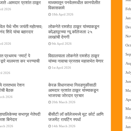
जाते -आमदार प्रशांत ठाकूर
माध्यमातून पनवेलमधील कानपोलीत
विकासकामे
Feb
ril 2026
18th April 2026
Jan
ेल येथे भीम जयंती महोत्सव;
लोकनेते रामशेठ ठाकूर यांच्याकडून
De
द शिंदे यांचा बहारदार
कोल्हापूरच्या न्यू कॉलेजला २५
No
लाखांची देणगी
ril 2026
9th April 2026
Oct
Sep
ात प्रथमच ‌‘स्मार्ट पे
विद्यालयाला लोकनेते रामशेठ ठाकूर
्वारे मालमत्ता कर भरण्याची
यांच्या नावाचा प्रस्ताव महासभेत येणार
Au
1st April 2026
Jul
il 2026
Jun
ये रास्तभाव रेशन
केरळ विधानसभा निवडणुकीसाठी
ांची बैठक
आमदार प्रशांत ठाकूर यांच्याकडून
Ma
भाजपचा जोरदार प्रचार
arch 2026
Apr
20th March 2026
Ma
ापालिकेच्या सभागृह नेतेपदी
बीसीटी लॉ कॉलेजमध्ये मूट कोर्ट आणि
Feb
रकाश बिनेदार
जजमेंट रायटिंग स्पर्धा
arch 2026
14th March 2026
Jan