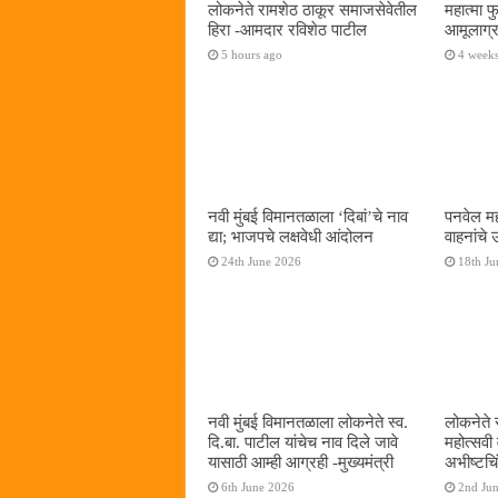
लोकनेते रामशेठ ठाकूर समाजसेवेतील
महात्मा 
हिरा -आमदार रविशेठ पाटील
आमूलाग्र
5 hours ago
4 week
नवी मुंबई विमानतळाला ‌‘दिबां‌’चे नाव
पनवेल मह
द्या; भाजपचे लक्षवेधी आंदोलन
वाहनांचे
24th June 2026
18th Ju
नवी मुंबई विमानतळाला लोकनेते स्व.
लोकनेते 
दि.बा. पाटील यांचेच नाव दिले जावे
महोत्सवी
यासाठी आम्ही आग्रही -मुख्यमंत्री
अभीष्टचिं
6th June 2026
2nd Ju