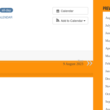
लमध्ये बैठक
Prev
all-day
Calendar
 वाटपाचा उपक्रम
ALENDAR
Au
माधान शिबिरास पनवेलमध्ये उत्स्फूर्त प्रतिसाद
Add to Calendar
Jul
ंत्राटी कामगारांना भरघोस पगारवाढ
Jun
Ma
Apr
Ma
Next
Feb
9 August 2023
Jan
De
No
Oct
Sep
Au