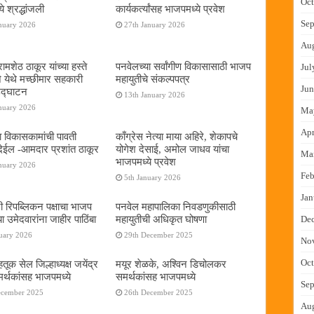
Oct
े श्रद्धांजली
कार्यकर्त्यांसह भाजपमध्ये प्रवेश
Sep
nuary 2026
27th January 2026
Au
ामशेठ ठाकूर यांच्या हस्ते
पनवेलच्या सर्वांगीण विकासासाठी भाजप
Jul
े येथे मच्छीमार सहकारी
महायुतीचे संकल्पपत्र
Jun
 उद्घाटन
13th January 2026
nuary 2026
Ma
Apr
ा विकासकामांची पावती
काँग्रेस नेत्या माया अहिरे, शेकापचे
ेईल -आमदार प्रशांत ठाकूर
योगेश देसाई, अमोल जाधव यांचा
Ma
भाजपमध्ये प्रवेश
nuary 2026
Feb
5th January 2026
Jan
नी रिपब्लिकन पक्षाचा भाजप
पनवेल महापालिका निवडणुकीसाठी
या उमेदवारांना जाहीर पाठिंबा
महायुतीची अधिकृत घोषणा
De
uary 2026
29th December 2025
No
Oct
तूक सेल जिल्हाध्यक्ष जयेंद्र
मयूर शेळके, अश्विन डिचोलकर
र्थकांसह भाजपमध्ये
समर्थकांसह भाजपमध्ये
Sep
ecember 2025
26th December 2025
Au