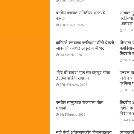
17th March 2026
पनवेल पंचायत समितीवर भाजपचे
सायबर गुन
कमळ
प्रतिबंध
-आमदार प
11th March 2026
11th M
वॉरियर्स क्लबच्या प्रशिक्षणार्थींनी घेतली
मोखाडा य
लोकनेते रामशेठ ठाकूर यांची भेट
महाविद्
केंद्राचे
9th March 2026
7th Ma
‘हिंद दी चादर’ गुरू तेग बहादूर यांचा
पनवेल मह
350वा शहिदी समागम
नितीन प
प्रमिला 
27th February 2026
10th F
पनवेल तालुक्यात शेकापला मोठा
केंद्रीय
धक्का!
दिशेने 
निरंजन 
4th February 2026
3rd Fe
नवी मुंबई आंतरराष्ट्रीय विमानतळाला
उपमुख्यम