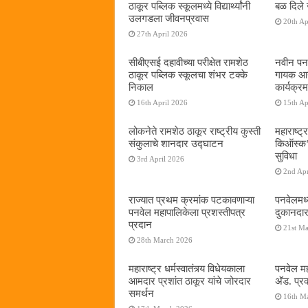
ठाकूर पब्लिक स्कूलमध्ये विद्यार्थ्यांनी
बळ दिले 
उलगडला जीवनप्रवास
20th Ap
27th April 2026
सीबीएसई दहावीच्या परीक्षेत रामशेठ
नवीन पनव
ठाकूर पब्लिक स्कूलचा शंभर टक्के
गायक आनं
निकाल
कार्यक्रम
16th April 2026
15th Ap
लोकनेते रामशेठ ठाकूर राष्ट्रीय कुस्ती
महाराष्ट्र
संकुलाचे शानदार उद्घाटन
किऑस्क‌’द
सुविधा
3rd April 2026
2nd Apr
राज्यात प्रथम क्रमांक पटकावणाऱ्या
पनवेलमध्
पनवेल महापालिकेला प्रशस्तीपत्र
दुकानदार
प्रदान
21st M
28th March 2026
महाराष्ट्र धर्मस्वातंत्र्य विधेयकाला
पनवेल मह
आमदार प्रशांत ठाकूर यांचे जोरदार
अ‍ॅड. प्
समर्थन
16th M