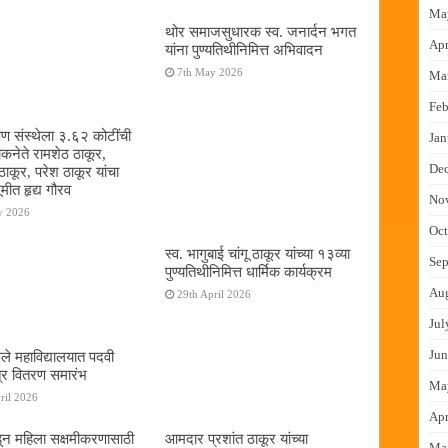
Ma
थोर समाजसुधारक स्व. जनार्दन भगत
Apr
यांना पुण्यतिथीनिमित्त अभिवादन
7th May 2026
Ma
Feb
षण संस्थेला ३.६२ कोटींची
Jan
ोकनेते रामशेठ ठाकूर,
De
ठाकूर, परेश ठाकूर यांचा
ूमीत हृद्य गौरव
No
y 2026
Oct
स्व. भागुबाई चांगू ठाकूर यांच्या १३व्या
Sep
पुण्यतिथीनिमित्त धार्मिक कार्यक्रम
Au
29th April 2026
Jul
Jun
ुले महाविद्यालयात पदवी
्र वितरण समारंभ
Ma
ril 2026
Apr
न महिला सक्षमीकरणासाठी
आमदार प्रशांत ठाकूर यांच्या
Ma