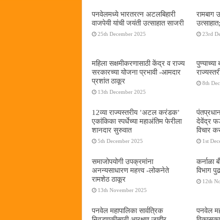
पनवेलमध्ये भारतरत्न अटलबिहारी
रामबाग उ
वाजपेयी यांची जयंती उत्साहात साजरी
उत्साहात;
25th December 2025
23rd D
महिला सक्षमीकरणासाठी केंद्र व राज्य
पुण्याच्
सरकारच्या योजना प्रभावी -आमदार
राज्यस्
प्रशांत ठाकूर
8th De
13th December 2025
12व्या राज्यस्तरीय ’अटल करंडक’
पंतप्रधान
एकांकिका स्पर्धेच्या महाअंतिम फेरीला
देवेंद्र
शानदार सुरुवात
विचार कर
5th December 2025
1st De
समाजोपयोगी उपक्रमांना
कर्नाळा 
अनन्यसाधारण महत्त्व -लोकनेते
विभाग पु
रामशेठ ठाकूर
12th N
13th November 2025
पनवेल महापालिका सार्वत्रिक
पनवेल महा
निवडणुकीसाठी आरक्षण जाहीर
विकासकाम