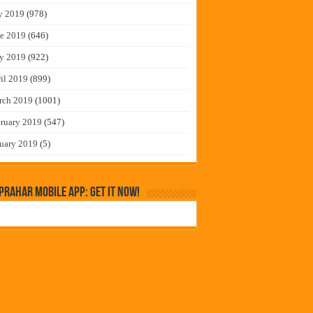
y 2019
(978)
e 2019
(646)
y 2019
(922)
il 2019
(899)
rch 2019
(1001)
ruary 2019
(547)
uary 2019
(5)
rahar Mobile App: Get it Now!