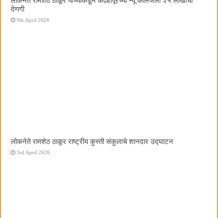
लोकनेते रामशेठ ठाकूर यांच्याकडून कोल्हापूरच्या न्यू कॉलेजला २५ लाखांची
देणगी
9th April 2026
लोकनेते रामशेठ ठाकूर राष्ट्रीय कुस्ती संकुलाचे शानदार उद्घाटन
3rd April 2026