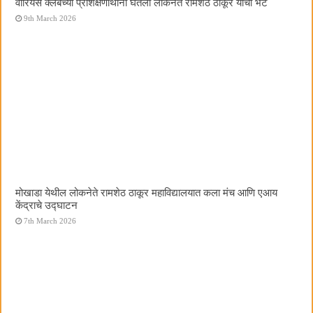
वॉरियर्स क्लबच्या प्रशिक्षणार्थींनी घेतली लोकनेते रामशेठ ठाकूर यांची भेट
9th March 2026
मोखाडा येथील लोकनेते रामशेठ ठाकूर महाविद्यालयात कला मंच आणि एआय
केंद्राचे उद्घाटन
7th March 2026