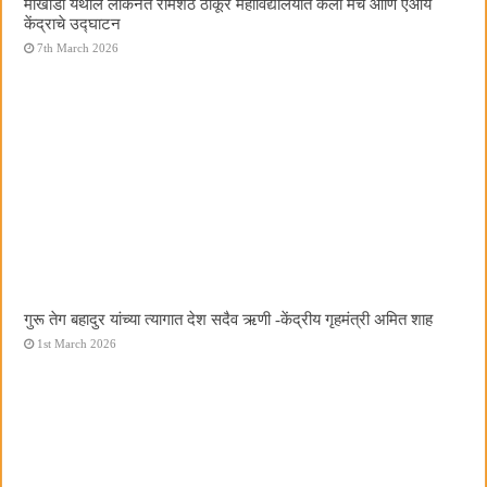
मोखाडा येथील लोकनेते रामशेठ ठाकूर महाविद्यालयात कला मंच आणि एआय
केंद्राचे उद्घाटन
7th March 2026
गुरू तेग बहादुर यांच्या त्यागात देश सदैव ऋणी -केंद्रीय गृहमंत्री अमित शाह
1st March 2026