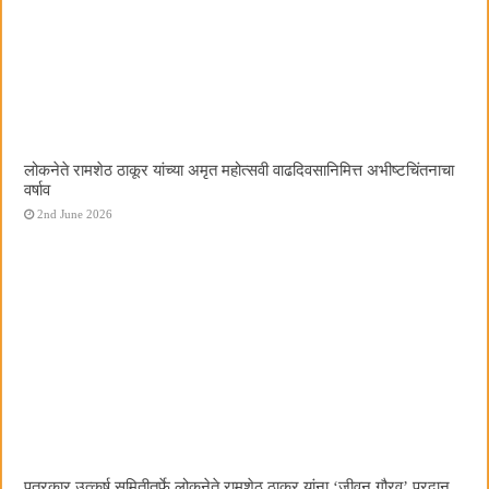
लोकनेते रामशेठ ठाकूर यांच्या अमृत महोत्सवी वाढदिवसानिमित्त अभीष्टचिंतनाचा
वर्षाव
2nd June 2026
पत्रकार उत्कर्ष समितीतर्फे लोकनेते रामशेठ ठाकूर यांना ‌‘जीवन गौरव‌’ प्रदान