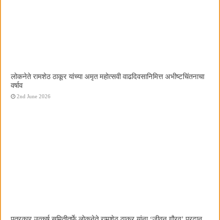
लोकनेते रामशेठ ठाकूर यांच्या अमृत महोत्सवी वाढदिवसानिमित्त अभीष्टचिंतनाचा
वर्षाव
2nd June 2026
पत्रकार उत्कर्ष समितीतर्फे लोकनेते रामशेठ ठाकूर यांना ‌‘जीवन गौरव‌’ प्रदान