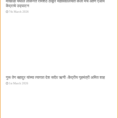
मोखाडा येथील लोकनेते रामशेठ ठाकूर महाविद्यालयात कला मंच आणि एआय
केंद्राचे उद्घाटन
7th March 2026
गुरू तेग बहादुर यांच्या त्यागात देश सदैव ऋणी -केंद्रीय गृहमंत्री अमित शाह
1st March 2026