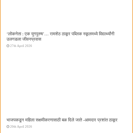
‌‘लोकनेता : एक युगपुरुष‌’… रामशेठ ठाकूर पब्लिक स्कूलमध्ये विद्यार्थ्यांनी
उलगडला जीवनप्रवास
27th April 2026
भाजपकडून महिला सक्षमीकरणासाठी बळ दिले जाते -आमदार प्रशांत ठाकूर
20th April 2026