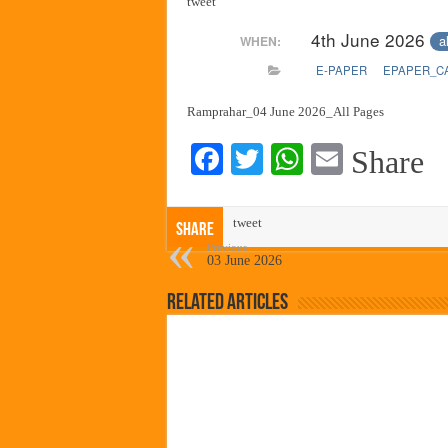
tweet
हर घर तिरंगा अभियानासंदर्भात पनवे
4th June 2026
a
WHEN:
कामोठे येथे समाजोपयोगी वस्तूंच्या
E-PAPER
EPAPER_C
छत्रपती शिवाजी महाराज महाराजस्व स
बाल्मर लॉरी आणि शेल इंडियातील क
Ramprahar_04 June 2026_All Pages
Fa
T
W
E
Share
ce
wi
ha
m
bo
tte
ts
ail
tweet
Share
ok
r
A
Previous
03 June 2026
pp
Related Articles