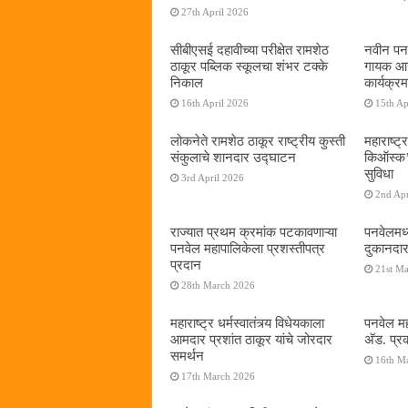
27th April 2026
सीबीएसई दहावीच्या परीक्षेत रामशेठ
नवीन पनव
ठाकूर पब्लिक स्कूलचा शंभर टक्के
गायक आनं
निकाल
कार्यक्रम
16th April 2026
15th Ap
लोकनेते रामशेठ ठाकूर राष्ट्रीय कुस्ती
महाराष्ट्र
संकुलाचे शानदार उद्घाटन
किऑस्क‌’द
सुविधा
3rd April 2026
2nd Apr
राज्यात प्रथम क्रमांक पटकावणाऱ्या
पनवेलमध्
पनवेल महापालिकेला प्रशस्तीपत्र
दुकानदार
प्रदान
21st M
28th March 2026
महाराष्ट्र धर्मस्वातंत्र्य विधेयकाला
पनवेल मह
आमदार प्रशांत ठाकूर यांचे जोरदार
अ‍ॅड. प्
समर्थन
16th M
17th March 2026