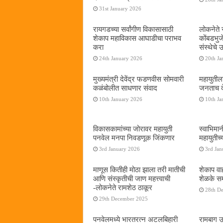
31st January 2026
रायगडच्या सर्वांगीण विकासासाठी
लोकनेते र
शेकाप महाविकास आघाडीचा पराभव
कोंबडभुज
करा
संस्थेचे
24th January 2026
20th Ja
मुख्यमंत्री देवेंद्र फडणवीस सोमवारी
महायुतील
कळंबोलीत साधणार संवाद
जनताच द
10th January 2026
10th Ja
विकासकामांच्या जोरावर महायुती
स्वाभिमा
पनवेल मनपा निवडणूक जिंकणार
महायुतीच्
3rd January 2026
3rd Jan
माणूस कितीही मोठा झाला तरी मातीची
शेकाप वाह
आणि संस्कृतीची जाण महत्त्वाची
शेळके सम
-लोकनेते रामशेठ ठाकूर
28th D
29th December 2025
पनवेलमध्ये भारतरत्न अटलबिहारी
रामबाग उ