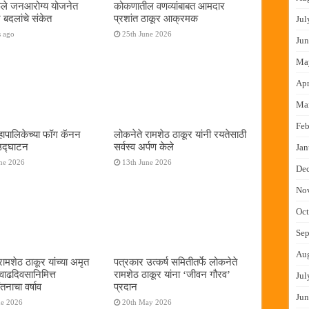
फुले जनआरोग्य योजनेत
कोकणातील वणव्यांबाबत आमदार
 बदलांचे संकेत
प्रशांत ठाकूर आक्रमक
Jul
s ago
25th June 2026
Jun
Ma
Apr
Ma
Feb
ापालिकेच्या फॉग कॅनन
लोकनेते रामशेठ ठाकूर यांनी रयतेसाठी
 उद्घाटन
सर्वस्व अर्पण केले
Jan
ne 2026
13th June 2026
De
No
Oct
Sep
Au
रामशेठ ठाकूर यांच्या अमृत
पत्रकार उत्कर्ष समितीतर्फे लोकनेते
 वाढदिवसानिमित्त
रामशेठ ठाकूर यांना ‌‘जीवन गौरव‌’
Jul
तनाचा वर्षाव
प्रदान
Jun
ne 2026
20th May 2026