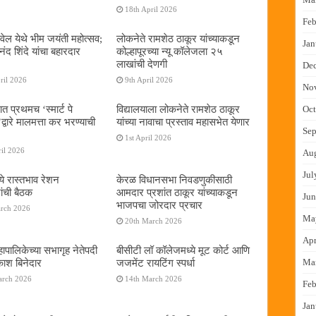
18th April 2026
Feb
ेल येथे भीम जयंती महोत्सव;
लोकनेते रामशेठ ठाकूर यांच्याकडून
Jan
द शिंदे यांचा बहारदार
कोल्हापूरच्या न्यू कॉलेजला २५
लाखांची देणगी
De
ril 2026
9th April 2026
No
ात प्रथमच ‌‘स्मार्ट पे
विद्यालयाला लोकनेते रामशेठ ठाकूर
Oct
्वारे मालमत्ता कर भरण्याची
यांच्या नावाचा प्रस्ताव महासभेत येणार
Sep
1st April 2026
il 2026
Au
Jul
ये रास्तभाव रेशन
केरळ विधानसभा निवडणुकीसाठी
ांची बैठक
आमदार प्रशांत ठाकूर यांच्याकडून
Jun
भाजपचा जोरदार प्रचार
arch 2026
Ma
20th March 2026
Apr
ापालिकेच्या सभागृह नेतेपदी
बीसीटी लॉ कॉलेजमध्ये मूट कोर्ट आणि
रकाश बिनेदार
जजमेंट रायटिंग स्पर्धा
Ma
arch 2026
14th March 2026
Feb
Jan