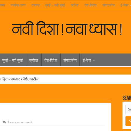
तम्या
पनवेल-उरण
रायगड
मुंबई – नवी मुंबई
क्रीडा
देश-विदेश
संपादकीय
ई-पेपर
मुंबई – नवी मुंबई
क्रीडा
देश-विदेश
संपादकीय
ई-पेपर
ल हिरा -आमदार रविशेठ पाटील
ूर यांच्या वाढदिवसानिमित्त राज्यभरातून शुभेच्छांचा वर्षाव
Sea
मेळावा
 निकाल जाहीर
च्या मुख्य प्रशासकीय कार्यालयासह भव्य मूट कोर्टचे बुधवारी उद्घाटन
Leave a comment
न इमारतीचे लोकनेते रामशेठ ठाकूर यांच्या उद्घाटन