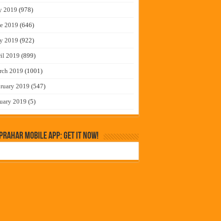
y 2019
(978)
e 2019
(646)
y 2019
(922)
il 2019
(899)
rch 2019
(1001)
ruary 2019
(547)
uary 2019
(5)
rahar Mobile App: Get it Now!