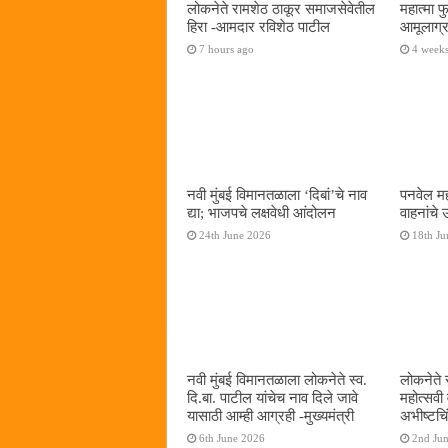
लोकनेते रामशेठ ठाकूर समाजसेवेतील
महात्मा 
हिरा -आमदार रविशेठ पाटील
आमूलाग्र
7 hours ago
4 week
नवी मुंबई विमानतळाला ‌‘दिबां‌’चे नाव
पनवेल मह
द्या; भाजपचे लक्षवेधी आंदोलन
वाहनांचे
24th June 2026
18th Ju
नवी मुंबई विमानतळाला लोकनेते स्व.
लोकनेते 
दि.बा. पाटील यांचेच नाव दिले जावे
महोत्सवी
यासाठी आम्ही आग्रही -मुख्यमंत्री
अभीष्टचिं
6th June 2026
2nd Ju