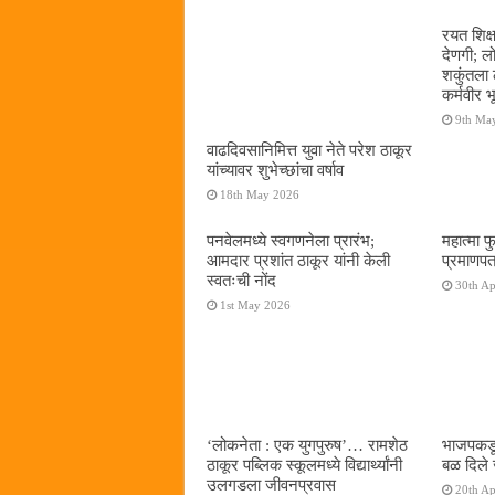
रयत शिक्
देणगी; ल
शकुंतला 
कर्मवीर भ
9th Ma
वाढदिवसानिमित्त युवा नेते परेश ठाकूर
यांच्यावर शुभेच्छांचा वर्षाव
18th May 2026
पनवेलमध्ये स्वगणनेला प्रारंभ;
महात्मा फ
आमदार प्रशांत ठाकूर यांनी केली
प्रमाणपत
स्वतःची नोंद
30th Ap
1st May 2026
‌‘लोकनेता : एक युगपुरुष‌’… रामशेठ
भाजपकडू
ठाकूर पब्लिक स्कूलमध्ये विद्यार्थ्यांनी
बळ दिले 
उलगडला जीवनप्रवास
20th Ap