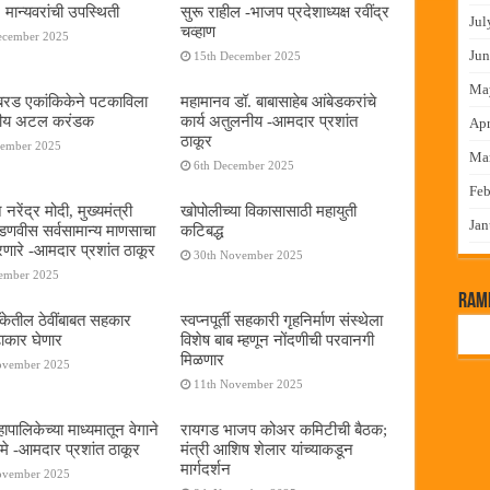
 मान्यवरांची उपस्थिती
सुरू राहील -भाजप प्रदेशाध्यक्ष रवींद्र
Jul
चव्हाण
ecember 2025
Jun
15th December 2025
Ma
या बरड एकांकिकेने पटकाविला
महामानव डॉ. बाबासाहेब आंबेडकरांचे
तरीय अटल करंडक
कार्य अतुलनीय -आमदार प्रशांत
Apr
ठाकूर
cember 2025
Ma
6th December 2025
Feb
 नरेंद्र मोदी, मुख्यमंत्री
खोपोलीच्या विकासासाठी महायुती
Jan
 फडणवीस सर्वसामान्य माणसाचा
कटिबद्ध
णारे -आमदार प्रशांत ठाकूर
30th November 2025
cember 2025
RamP
बँकेतील ठेवींबाबत सहकार
स्वप्नपूर्ती सहकारी गृहनिर्माण संस्थेला
ढाकार घेणार
विशेष बाब म्हणून नोंदणीची परवानगी
मिळणार
ovember 2025
11th November 2025
पालिकेच्या माध्यमातून वेगाने
रायगड भाजप कोअर कमिटीची बैठक;
े -आमदार प्रशांत ठाकूर
मंत्री आशिष शेलार यांच्याकडून
मार्गदर्शन
ovember 2025