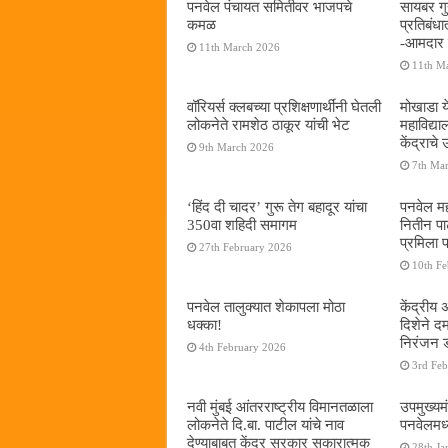
पनवेल पंचायत समितीवर भाजपचे
सायबर गुन
कमळ
प्रतिबंध
-आमदार प
11th March 2026
11th M
वॉरियर्स क्लबच्या प्रशिक्षणार्थींनी घेतली
मोखाडा य
लोकनेते रामशेठ ठाकूर यांची भेट
महाविद्
केंद्राचे
9th March 2026
7th Ma
‘हिंद दी चादर’ गुरू तेग बहादूर यांचा
पनवेल मह
350वा शहिदी समागम
नितीन प
प्रमिला 
27th February 2026
10th F
पनवेल तालुक्यात शेकापला मोठा
केंद्रीय
धक्का!
दिशेने 
निरंजन 
4th February 2026
3rd Fe
नवी मुंबई आंतरराष्ट्रीय विमानतळाला
उपमुख्यम
लोकनेते दि.बा. पाटील यांचे नाव
पनवेलमध्य
देण्याबाबत केंद्र सरकार सकारात्मक
28th Ja