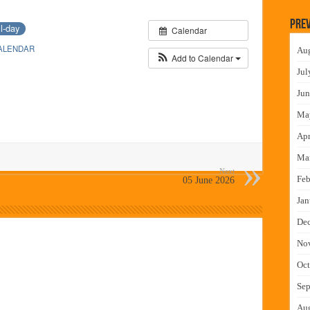
लमध्ये बैठक
Prev
ll-day
Calendar
 वाटपाचा उपक्रम
ALENDAR
Au
माधान शिबिरास पनवेलमध्ये उत्स्फूर्त प्रतिसाद
Add to Calendar
Jul
ंत्राटी कामगारांना भरघोस पगारवाढ
Jun
Ma
Apr
Ma
Next
Feb
05 June 2026
Jan
De
No
Oct
Sep
Au