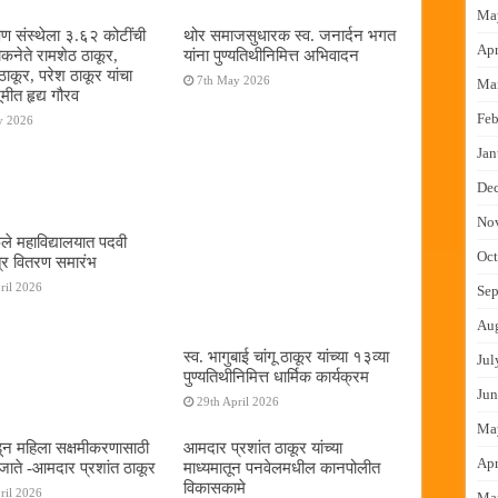
Ma
षण संस्थेला ३.६२ कोटींची
थोर समाजसुधारक स्व. जनार्दन भगत
Apr
ोकनेते रामशेठ ठाकूर,
यांना पुण्यतिथीनिमित्त अभिवादन
ठाकूर, परेश ठाकूर यांचा
7th May 2026
Ma
ूमीत हृद्य गौरव
Feb
y 2026
Jan
De
No
ुले महाविद्यालयात पदवी
Oct
्र वितरण समारंभ
ril 2026
Sep
Au
स्व. भागुबाई चांगू ठाकूर यांच्या १३व्या
Jul
पुण्यतिथीनिमित्त धार्मिक कार्यक्रम
Jun
29th April 2026
Ma
न महिला सक्षमीकरणासाठी
आमदार प्रशांत ठाकूर यांच्या
Apr
जाते -आमदार प्रशांत ठाकूर
माध्यमातून पनवेलमधील कानपोलीत
विकासकामे
ril 2026
Ma