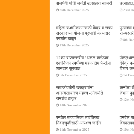
वाजपेयी यांची जयंती उत्साहात साजरी
उत्साहात;
25th December 2025
23rd D
महिला सक्षमीकरणासाठी केंद्र व राज्य
पुण्याच्
सरकारच्या योजना प्रभावी -आमदार
राज्यस्
प्रशांत ठाकूर
8th De
13th December 2025
12व्या राज्यस्तरीय ’अटल करंडक’
पंतप्रधान
एकांकिका स्पर्धेच्या महाअंतिम फेरीला
देवेंद्र
शानदार सुरुवात
विचार कर
5th December 2025
1st De
समाजोपयोगी उपक्रमांना
कर्नाळा 
अनन्यसाधारण महत्त्व -लोकनेते
विभाग पु
रामशेठ ठाकूर
12th N
13th November 2025
पनवेल महापालिका सार्वत्रिक
पनवेल महा
निवडणुकीसाठी आरक्षण जाहीर
विकासकाम
11th November 2025
10th N