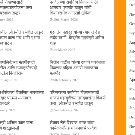
्हे रोखण्यासाठी
पनवेलच्या सर्वांगीण विकासासाठी
De
ात्मकउपाययोजना करा
आमदार प्रशांत ठाकूर यांची
्रशांत ठाकूर
विधानसभेत आग्रही भूमिका
No
arch 2026
10th March 2026
Oct
ेथील लोकनेते रामशेठ ठाकूर
गुरू तेग बहादुर यांच्या त्यागात देश
Sep
यालयात कला मंच आणि एआय
सदैव ऋणी -केंद्रीय गृहमंत्री अमित
Au
 उद्घाटन
शाह
rch 2026
1st March 2026
Jul
Jun
ापालिकेच्या महापौरपदी
नितीन पाटील यांच्या रूपाने पनवेलला
ाटील आणि उपमहापौरपदी
मिळणार पहिला आगरी समाजाचा
Ma
पाटील बिनविरोध
महापौर
Apr
ebruary 2026
6th February 2026
Ma
 अर्थसंकल्प विकसित भारताच्या
परिसराच्या सर्वांगीण विकासासाठी
दमदार पाऊल -आमदार
भाजप महायुतीच्या उमेदवारांना विजयी
Feb
डावखरे
करा -लोकनेते रामशेठ ठाकूर
Jan
bruary 2026
2nd February 2026
De
ंत्री अजित पवार यांना
शेकाप नेते विश्वास भगत यांचा
No
े श्रद्धांजली
कार्यकर्त्यांसह भाजपमध्ये प्रवेश
nuary 2026
27th January 2026