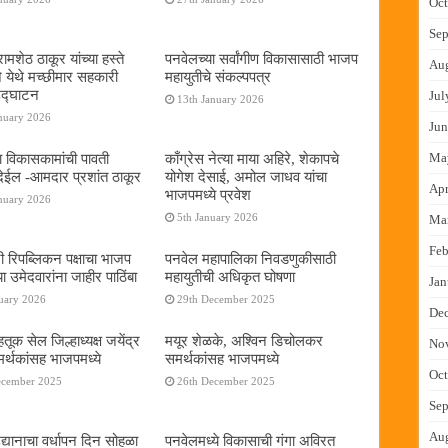
Oct
Sep
ामशेठ ठाकूर यांच्या हस्ते
पनवेलच्या सर्वांगीण विकासासाठी भाजप
Au
े येथे मच्छीमार सहकारी
महायुतीचे संकल्पपत्र
 उद्घाटन
Jul
13th January 2026
nuary 2026
Jun
ा विकासकामांची पावती
काँग्रेस नेत्या माया अहिरे, शेकापचे
Ma
ेईल -आमदार प्रशांत ठाकूर
योगेश देसाई, अमोल जाधव यांचा
Apr
भाजपमध्ये प्रवेश
nuary 2026
5th January 2026
Ma
Feb
नी रिपब्लिकन पक्षाचा भाजप
पनवेल महापालिका निवडणुकीसाठी
या उमेदवारांना जाहीर पाठिंबा
महायुतीची अधिकृत घोषणा
Jan
uary 2026
29th December 2025
De
तूक सेल जिल्हाध्यक्ष जयेंद्र
मयूर शेळके, अश्विन डिचोलकर
No
र्थकांसह भाजपमध्ये
समर्थकांसह भाजपमध्ये
Oct
ecember 2025
26th December 2025
Sep
Au
द्यानाचा वर्धापन दिन सोहळा
पनवेलमध्ये विकासाची गंगा अविरत