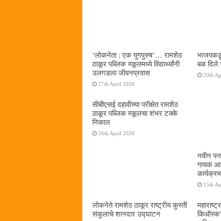
‌‘लोकनेता : एक युगपुरुष‌’… रामशेठ
भाजपकडू
ठाकूर पब्लिक स्कूलमध्ये विद्यार्थ्यांनी
बळ दिले 
उलगडला जीवनप्रवास
20th Ap
27th April 2026
सीबीएसई दहावीच्या परीक्षेत रामशेठ
ठाकूर पब्लिक स्कूलचा शंभर टक्के
निकाल
16th April 2026
नवीन पनव
गायक आनं
कार्यक्रम
15th Ap
लोकनेते रामशेठ ठाकूर राष्ट्रीय कुस्ती
महाराष्ट्र
संकुलाचे शानदार उद्घाटन
किऑस्क‌’द