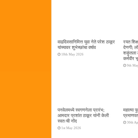
वाढदिवसानिमित्त युवा नेते परेश ठाकूर
रयत शिक्
यांच्यावर शुभेच्छांचा वर्षाव
देणगी; ल
शकुंतला 
18th May 2026
कर्मवीर भ
9th Ma
पनवेलमध्ये स्वगणनेला प्रारंभ;
महात्मा फ
आमदार प्रशांत ठाकूर यांनी केली
प्रमाणपत
स्वतःची नोंद
30th Ap
1st May 2026