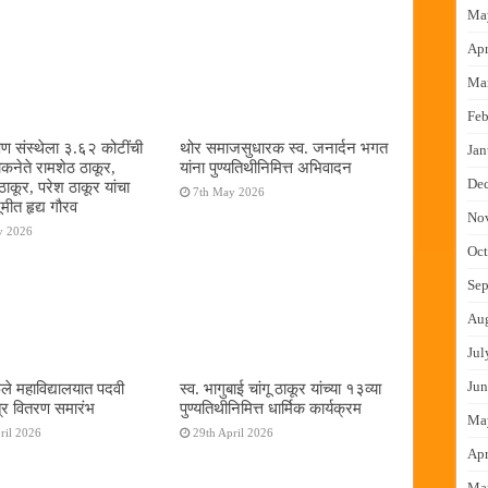
Ma
Apr
Ma
Feb
षण संस्थेला ३.६२ कोटींची
थोर समाजसुधारक स्व. जनार्दन भगत
Jan
ोकनेते रामशेठ ठाकूर,
यांना पुण्यतिथीनिमित्त अभिवादन
De
ठाकूर, परेश ठाकूर यांचा
7th May 2026
ूमीत हृद्य गौरव
No
y 2026
Oct
Sep
Au
Jul
Jun
ुले महाविद्यालयात पदवी
स्व. भागुबाई चांगू ठाकूर यांच्या १३व्या
्र वितरण समारंभ
पुण्यतिथीनिमित्त धार्मिक कार्यक्रम
Ma
ril 2026
29th April 2026
Apr
Ma