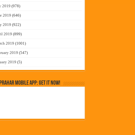
y 2019
(978)
e 2019
(646)
y 2019
(922)
il 2019
(899)
rch 2019
(1001)
ruary 2019
(547)
uary 2019
(5)
rahar Mobile App: Get it Now!