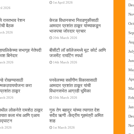
1st April 2026
De
il 2026
No
ये रास्तभाव रेशन
केरळ विधानसभा निवडणुकीसाठी
Oct
ांची बैठक
आमदार प्रशांत ठाकूर यांच्याकडून
भाजपचा जोरदार प्रचार
arch 2026
Sep
20th March 2026
Au
ापालिकेच्या सभागृह नेतेपदी
बीसीटी लॉ कॉलेजमध्ये मूट कोर्ट आणि
Jul
रकाश बिनेदार
जजमेंट रायटिंग स्पर्धा
Jun
arch 2026
14th March 2026
Ma
Apr
्हे रोखण्यासाठी
पनवेलच्या सर्वांगीण विकासासाठी
ात्मकउपाययोजना करा
आमदार प्रशांत ठाकूर यांची
Ma
्रशांत ठाकूर
विधानसभेत आग्रही भूमिका
Feb
arch 2026
10th March 2026
Jan
ेथील लोकनेते रामशेठ ठाकूर
गुरू तेग बहादुर यांच्या त्यागात देश
यालयात कला मंच आणि एआय
सदैव ऋणी -केंद्रीय गृहमंत्री अमित
De
 उद्घाटन
शाह
No
rch 2026
1st March 2026