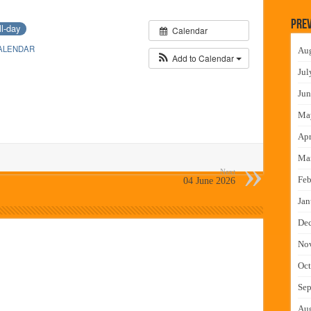
लमध्ये बैठक
Prev
ll-day
Calendar
 वाटपाचा उपक्रम
ALENDAR
Au
माधान शिबिरास पनवेलमध्ये उत्स्फूर्त प्रतिसाद
Add to Calendar
Jul
ंत्राटी कामगारांना भरघोस पगारवाढ
Jun
Ma
Apr
Ma
Next
Feb
04 June 2026
Jan
De
No
Oct
Sep
Au