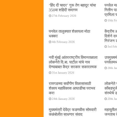
‘हिंद दी चादर’ गुरू तेग बहादूर यांचा
पनवेल मह
350वा शहिदी समागम
नितीन प
प्रमिला 
27th February 2026
10th F
पनवेल तालुक्यात शेकापला मोठा
केंद्रीय
धक्का!
दिशेने 
निरंजन 
4th February 2026
3rd Fe
नवी मुंबई आंतरराष्ट्रीय विमानतळाला
उपमुख्यम
लोकनेते दि.बा. पाटील यांचे नाव
पनवेलमध्य
देण्याबाबत केंद्र सरकार सकारात्मक
28th Ja
31st January 2026
रायगडच्या सर्वांगीण विकासासाठी
लोकनेते र
शेकाप महाविकास आघाडीचा पराभव
कोंबडभुज
करा
संस्थेचे
24th January 2026
20th Ja
मुख्यमंत्री देवेंद्र फडणवीस सोमवारी
महायुतील
कळंबोलीत साधणार संवाद
जनताच द