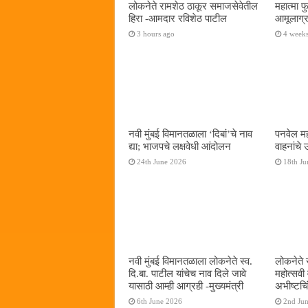
लोकनेते रामशेठ ठाकूर समाजसेवेतील
महात्मा 
हिरा -आमदार रविशेठ पाटील
आमूलाग्र
3 hours ago
4 week
नवी मुंबई विमानतळाला ‌‘दिबां‌’चे नाव
पनवेल मह
द्या; भाजपचे लक्षवेधी आंदोलन
वाहनांचे
24th June 2026
18th Ju
नवी मुंबई विमानतळाला लोकनेते स्व.
लोकनेते 
दि.बा. पाटील यांचेच नाव दिले जावे
महोत्सवी
यासाठी आम्ही आग्रही -मुख्यमंत्री
अभीष्टचिं
6th June 2026
2nd Ju