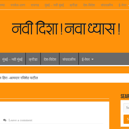
तम्या
पनवेल-उरण
रायगड
मुंबई – नवी मुंबई
क्रीडा
देश-विदेश
संपादकीय
ई-पेपर
मुंबई – नवी मुंबई
क्रीडा
देश-विदेश
संपादकीय
ई-पेपर
ल हिरा -आमदार रविशेठ पाटील
ूर यांच्या वाढदिवसानिमित्त राज्यभरातून शुभेच्छांचा वर्षाव
Sea
मेळावा
 निकाल जाहीर
च्या मुख्य प्रशासकीय कार्यालयासह भव्य मूट कोर्टचे बुधवारी उद्घाटन
Leave a comment
न इमारतीचे लोकनेते रामशेठ ठाकूर यांच्या उद्घाटन