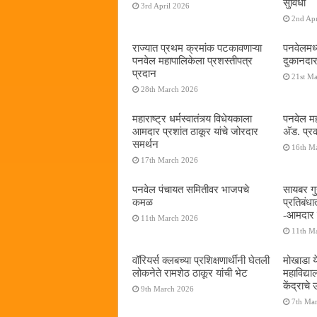
सुविधा
3rd April 2026
2nd Apr
राज्यात प्रथम क्रमांक पटकावणाऱ्या
पनवेलमध्
पनवेल महापालिकेला प्रशस्तीपत्र
दुकानदार
प्रदान
21st M
28th March 2026
महाराष्ट्र धर्मस्वातंत्र्य विधेयकाला
पनवेल मह
आमदार प्रशांत ठाकूर यांचे जोरदार
अ‍ॅड. प्
समर्थन
16th M
17th March 2026
पनवेल पंचायत समितीवर भाजपचे
सायबर गुन
कमळ
प्रतिबंध
-आमदार प
11th March 2026
11th M
वॉरियर्स क्लबच्या प्रशिक्षणार्थींनी घेतली
मोखाडा य
लोकनेते रामशेठ ठाकूर यांची भेट
महाविद्
केंद्राचे
9th March 2026
7th Ma