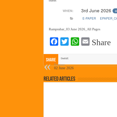
tweet
हर घर तिरंगा अभियानासंदर्भात पनवे
3rd June 2026
a
WHEN:
कामोठे येथे समाजोपयोगी वस्तूंच्या
E-PAPER
EPAPER_C
छत्रपती शिवाजी महाराज महाराजस्व स
बाल्मर लॉरी आणि शेल इंडियातील क
Ramprahar_03 June 2026_All Pages
Fa
T
W
E
Share
ce
wi
ha
m
bo
tte
ts
ail
tweet
Share
ok
r
A
Previous
02 June 2026
pp
Related Articles