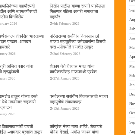
Oct
ापालिकेच्या महापौरपदी
नितीन पाटील यांच्या रूपाने पनवेलला
Sep
ाटील आणि उपमहापौरपदी
मिळणार पहिला आगरी समाजाचा
पाटील बिनविरोध
महापौर
Au
ebruary 2026
6th February 2026
Jul
 अर्थसंकल्प विकसित भारताच्या
परिसराच्या सर्वांगीण विकासासाठी
Jun
दमदार पाऊल -आमदार
भाजप महायुतीच्या उमेदवारांना विजयी
डावखरे
करा -लोकनेते रामशेठ ठाकूर
Ma
bruary 2026
2nd February 2026
Apr
ंत्री अजित पवार यांना
शेकाप नेते विश्वास भगत यांचा
Ma
े श्रद्धांजली
कार्यकर्त्यांसह भाजपमध्ये प्रवेश
Feb
nuary 2026
27th January 2026
Jan
De
ामशेठ ठाकूर यांच्या हस्ते
पनवेलच्या सर्वांगीण विकासासाठी भाजप
े येथे मच्छीमार सहकारी
महायुतीचे संकल्पपत्र
No
 उद्घाटन
13th January 2026
Oct
nuary 2026
Sep
ा विकासकामांची पावती
काँग्रेस नेत्या माया अहिरे, शेकापचे
ेईल -आमदार प्रशांत ठाकूर
योगेश देसाई, अमोल जाधव यांचा
Au