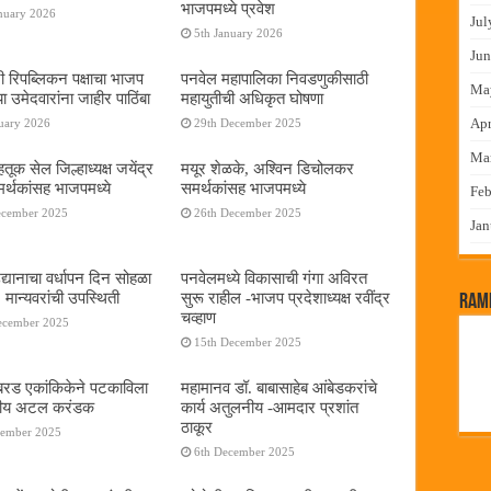
भाजपमध्ये प्रवेश
nuary 2026
Jul
5th January 2026
Jun
नी रिपब्लिकन पक्षाचा भाजप
पनवेल महापालिका निवडणुकीसाठी
Ma
या उमेदवारांना जाहीर पाठिंबा
महायुतीची अधिकृत घोषणा
Apr
uary 2026
29th December 2025
Ma
तूक सेल जिल्हाध्यक्ष जयेंद्र
मयूर शेळके, अश्विन डिचोलकर
र्थकांसह भाजपमध्ये
समर्थकांसह भाजपमध्ये
Feb
ecember 2025
26th December 2025
Jan
द्यानाचा वर्धापन दिन सोहळा
पनवेलमध्ये विकासाची गंगा अविरत
 मान्यवरांची उपस्थिती
सुरू राहील -भाजप प्रदेशाध्यक्ष रवींद्र
RamP
चव्हाण
ecember 2025
15th December 2025
या बरड एकांकिकेने पटकाविला
महामानव डॉ. बाबासाहेब आंबेडकरांचे
तरीय अटल करंडक
कार्य अतुलनीय -आमदार प्रशांत
ठाकूर
cember 2025
6th December 2025