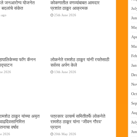
फुले जनआरोग्य योजनेत
कोकणातील वणव्यांबाबत आमदार
 बदलांचे संकेत
प्रशांत ठाकूर आक्रमक
Jul
s ago
25th June 2026
Jun
Ma
Apr
Ma
Feb
ापालिकेच्या फॉग कॅनन
लोकनेते रामशेठ ठाकूर यांनी रयतेसाठी
 उद्घाटन
सर्वस्व अर्पण केले
Jan
ne 2026
13th June 2026
De
No
Oct
Sep
Au
रामशेठ ठाकूर यांच्या अमृत
पत्रकार उत्कर्ष समितीतर्फे लोकनेते
 वाढदिवसानिमित्त
रामशेठ ठाकूर यांना ‌‘जीवन गौरव‌’
Jul
तनाचा वर्षाव
प्रदान
Jun
ne 2026
20th May 2026