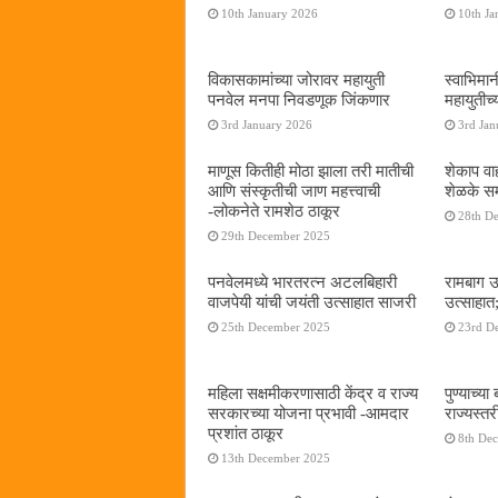
10th January 2026
10th Ja
विकासकामांच्या जोरावर महायुती
स्वाभिमा
पनवेल मनपा निवडणूक जिंकणार
महायुतीच्
3rd January 2026
3rd Jan
माणूस कितीही मोठा झाला तरी मातीची
शेकाप वाह
आणि संस्कृतीची जाण महत्त्वाची
शेळके सम
-लोकनेते रामशेठ ठाकूर
28th D
29th December 2025
पनवेलमध्ये भारतरत्न अटलबिहारी
रामबाग उ
वाजपेयी यांची जयंती उत्साहात साजरी
उत्साहात;
25th December 2025
23rd D
महिला सक्षमीकरणासाठी केंद्र व राज्य
पुण्याच्
सरकारच्या योजना प्रभावी -आमदार
राज्यस्
प्रशांत ठाकूर
8th De
13th December 2025