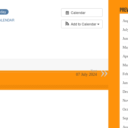
न इमारतीचे लोकनेते रामशेठ ठाकूर यांच्या उद्घाटन
Prev
-day
Calendar
लमध्ये बैठक
ALENDAR
Au
 वाटपाचा उपक्रम
Add to Calendar
Jul
माधान शिबिरास पनवेलमध्ये उत्स्फूर्त प्रतिसाद
Jun
Ma
Apr
Ma
Next
Feb
07 July 2024
Jan
De
No
Oct
Sep
Au