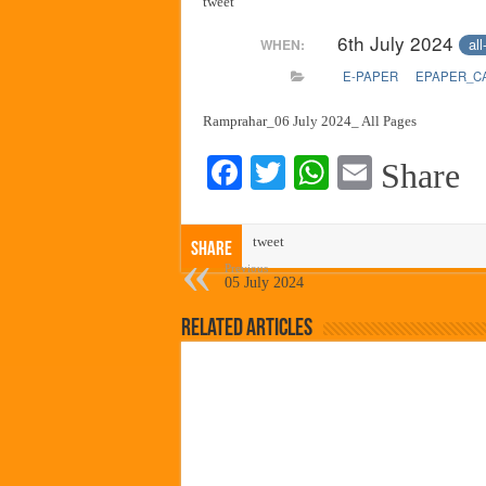
tweet
पालेखुर्द येथील जि.प. शाळेच्या नूत
6th July 2024
all
WHEN:
हर घर तिरंगा अभियानासंदर्भात पनवे
E-PAPER
EPAPER_C
कामोठे येथे समाजोपयोगी वस्तूंच्या
छत्रपती शिवाजी महाराज महाराजस्व स
Ramprahar_06 July 2024_ All Pages
Fa
T
W
E
Share
ce
wi
ha
m
bo
tte
ts
ail
tweet
Share
ok
r
A
Previous
05 July 2024
pp
Related Articles