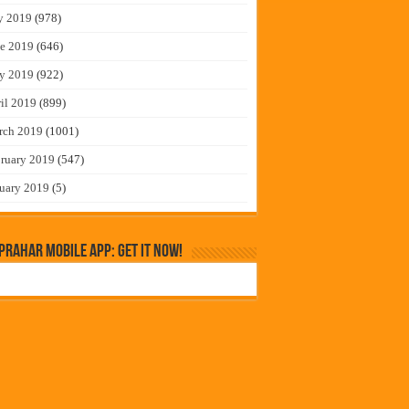
y 2019
(978)
e 2019
(646)
y 2019
(922)
il 2019
(899)
rch 2019
(1001)
ruary 2019
(547)
uary 2019
(5)
rahar Mobile App: Get it Now!