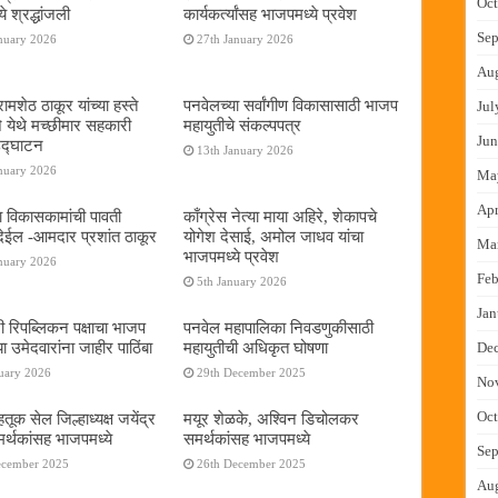
Oct
े श्रद्धांजली
कार्यकर्त्यांसह भाजपमध्ये प्रवेश
Sep
nuary 2026
27th January 2026
Au
ामशेठ ठाकूर यांच्या हस्ते
पनवेलच्या सर्वांगीण विकासासाठी भाजप
Jul
े येथे मच्छीमार सहकारी
महायुतीचे संकल्पपत्र
Jun
 उद्घाटन
13th January 2026
nuary 2026
Ma
Apr
ा विकासकामांची पावती
काँग्रेस नेत्या माया अहिरे, शेकापचे
ेईल -आमदार प्रशांत ठाकूर
योगेश देसाई, अमोल जाधव यांचा
Ma
भाजपमध्ये प्रवेश
nuary 2026
Feb
5th January 2026
Jan
नी रिपब्लिकन पक्षाचा भाजप
पनवेल महापालिका निवडणुकीसाठी
या उमेदवारांना जाहीर पाठिंबा
महायुतीची अधिकृत घोषणा
De
uary 2026
29th December 2025
No
Oct
तूक सेल जिल्हाध्यक्ष जयेंद्र
मयूर शेळके, अश्विन डिचोलकर
र्थकांसह भाजपमध्ये
समर्थकांसह भाजपमध्ये
Sep
ecember 2025
26th December 2025
Au