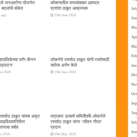
फुले जनआरोग्य योजनेत
कोकणातील वणव्यांबाबत आमदार
 बदलांचे संकेत
प्रशांत ठाकूर आक्रमक
Jul
s ago
25th June 2026
Jun
Ma
Apr
Ma
Feb
ापालिकेच्या फॉग कॅनन
लोकनेते रामशेठ ठाकूर यांनी रयतेसाठी
 उद्घाटन
सर्वस्व अर्पण केले
Jan
ne 2026
13th June 2026
De
No
Oct
Sep
Au
रामशेठ ठाकूर यांच्या अमृत
पत्रकार उत्कर्ष समितीतर्फे लोकनेते
 वाढदिवसानिमित्त
रामशेठ ठाकूर यांना ‌‘जीवन गौरव‌’
Jul
तनाचा वर्षाव
प्रदान
Jun
ne 2026
20th May 2026