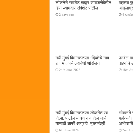
लोकनेते रामशेठ ठाकूर समाजसेवेतील
महात्मा 
हिरा -आमदार रविशेठ पाटील
आमूलाग्र
2 days ago
4 week
नवी मुंबई विमानतळाला ‌‘दिबां‌’चे नाव
पनवेल मह
द्या; भाजपचे लक्षवेधी आंदोलन
वाहनांचे
24th June 2026
18th Ju
नवी मुंबई विमानतळाला लोकनेते स्व.
लोकनेते 
दि.बा. पाटील यांचेच नाव दिले जावे
महोत्सवी
यासाठी आम्ही आग्रही -मुख्यमंत्री
अभीष्टचिं
6th June 2026
2nd Ju