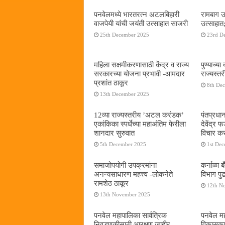
पनवेलमध्ये भारतरत्न अटलबिहारी
रामबाग उ
वाजपेयी यांची जयंती उत्साहात साजरी
उत्साहात;
25th December 2025
23rd D
महिला सक्षमीकरणासाठी केंद्र व राज्य
पुण्याच्
सरकारच्या योजना प्रभावी -आमदार
राज्यस्
प्रशांत ठाकूर
8th De
13th December 2025
12व्या राज्यस्तरीय ’अटल करंडक’
पंतप्रधान
एकांकिका स्पर्धेच्या महाअंतिम फेरीला
देवेंद्र
शानदार सुरुवात
विचार कर
5th December 2025
1st De
समाजोपयोगी उपक्रमांना
कर्नाळा 
अनन्यसाधारण महत्त्व -लोकनेते
विभाग पु
रामशेठ ठाकूर
12th N
13th November 2025
पनवेल महापालिका सार्वत्रिक
पनवेल महा
निवडणुकीसाठी आरक्षण जाहीर
विकासकाम