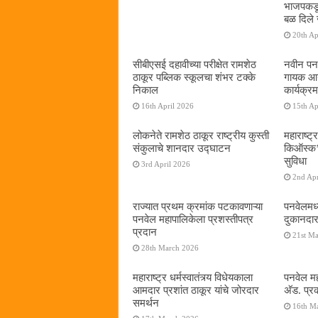
भाजपकडू
बळ दिले 
20th Ap
सीबीएसई दहावीच्या परीक्षेत रामशेठ
नवीन पनव
ठाकूर पब्लिक स्कूलचा शंभर टक्के
गायक आनं
निकाल
कार्यक्रम
16th April 2026
15th Ap
लोकनेते रामशेठ ठाकूर राष्ट्रीय कुस्ती
महाराष्ट्र
संकुलाचे शानदार उद्घाटन
किऑस्क‌’द
सुविधा
3rd April 2026
2nd Apr
राज्यात प्रथम क्रमांक पटकावणाऱ्या
पनवेलमध्
पनवेल महापालिकेला प्रशस्तीपत्र
दुकानदार
प्रदान
21st M
28th March 2026
महाराष्ट्र धर्मस्वातंत्र्य विधेयकाला
पनवेल मह
आमदार प्रशांत ठाकूर यांचे जोरदार
अ‍ॅड. प्
समर्थन
16th M