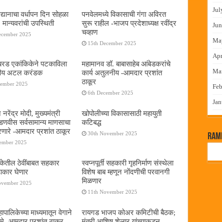
Jul
द्यानाचा वर्धापन दिन सोहळा
पनवेलमध्ये विकासाची गंगा अविरत
 मान्यवरांची उपस्थिती
सुरू राहील -भाजप प्रदेशाध्यक्ष रवींद्र
Jun
चव्हाण
ecember 2025
Ma
15th December 2025
Apr
या बरड एकांकिकेने पटकाविला
महामानव डॉ. बाबासाहेब आंबेडकरांचे
Ma
तरीय अटल करंडक
कार्य अतुलनीय -आमदार प्रशांत
ठाकूर
cember 2025
Feb
6th December 2025
Jan
 नरेंद्र मोदी, मुख्यमंत्री
खोपोलीच्या विकासासाठी महायुती
 फडणवीस सर्वसामान्य माणसाचा
कटिबद्ध
णारे -आमदार प्रशांत ठाकूर
30th November 2025
RamP
cember 2025
बँकेतील ठेवींबाबत सहकार
स्वप्नपूर्ती सहकारी गृहनिर्माण संस्थेला
ढाकार घेणार
विशेष बाब म्हणून नोंदणीची परवानगी
मिळणार
ovember 2025
11th November 2025
पालिकेच्या माध्यमातून वेगाने
रायगड भाजप कोअर कमिटीची बैठक;
े -आमदार प्रशांत ठाकूर
मंत्री आशिष शेलार यांच्याकडून