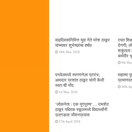
वाढदिवसानिमित्त युवा नेते परेश ठाकूर
रयत शिक्
यांच्यावर शुभेच्छांचा वर्षाव
देणगी; ल
शकुंतला 
18th May 2026
कर्मवीर भ
9th Ma
पनवेलमध्ये स्वगणनेला प्रारंभ;
महात्मा फ
आमदार प्रशांत ठाकूर यांनी केली
प्रमाणपत
स्वतःची नोंद
30th Ap
1st May 2026
‌‘लोकनेता : एक युगपुरुष‌’… रामशेठ
ठाकूर पब्लिक स्कूलमध्ये विद्यार्थ्यांनी
उलगडला जीवनप्रवास
27th April 2026