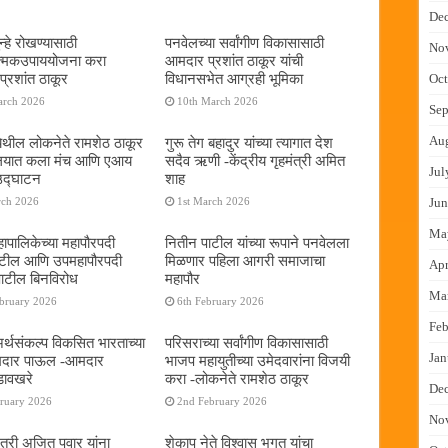
De
्हे रोखण्यासाठी
पनवेलच्या सर्वांगीण विकासासाठी
No
ात्मकउपाययोजना करा
आमदार प्रशांत ठाकूर यांची
्रशांत ठाकूर
विधानसभेत आग्रही भूमिका
Oct
arch 2026
10th March 2026
Sep
Au
ेथील लोकनेते रामशेठ ठाकूर
गुरू तेग बहादुर यांच्या त्यागात देश
यालयात कला मंच आणि एआय
सदैव ऋणी -केंद्रीय गृहमंत्री अमित
Jul
 उद्घाटन
शाह
rch 2026
1st March 2026
Jun
Ma
ापालिकेच्या महापौरपदी
नितीन पाटील यांच्या रूपाने पनवेलला
ाटील आणि उपमहापौरपदी
मिळणार पहिला आगरी समाजाचा
Apr
पाटील बिनविरोध
महापौर
Ma
ebruary 2026
6th February 2026
Feb
 अर्थसंकल्प विकसित भारताच्या
परिसराच्या सर्वांगीण विकासासाठी
Jan
दमदार पाऊल -आमदार
भाजप महायुतीच्या उमेदवारांना विजयी
डावखरे
करा -लोकनेते रामशेठ ठाकूर
De
bruary 2026
2nd February 2026
No
ंत्री अजित पवार यांना
शेकाप नेते विश्वास भगत यांचा