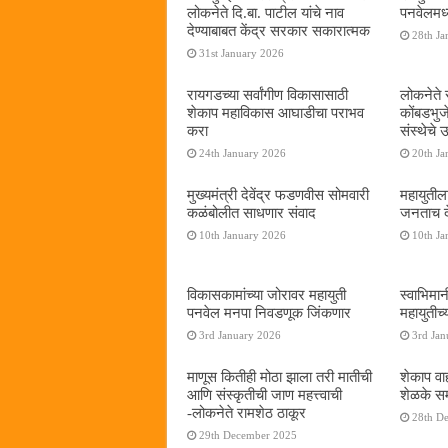
लोकनेते दि.बा. पाटील यांचे नाव
पनवेलमध्य
देण्याबाबत केंद्र सरकार सकारात्मक
28th Ja
31st January 2026
रायगडच्या सर्वांगीण विकासासाठी
लोकनेते र
शेकाप महाविकास आघाडीचा पराभव
कोंबडभुज
करा
संस्थेचे
24th January 2026
20th Ja
मुख्यमंत्री देवेंद्र फडणवीस सोमवारी
महायुतील
कळंबोलीत साधणार संवाद
जनताच द
10th January 2026
10th Ja
विकासकामांच्या जोरावर महायुती
स्वाभिमा
पनवेल मनपा निवडणूक जिंकणार
महायुतीच्
3rd January 2026
3rd Jan
माणूस कितीही मोठा झाला तरी मातीची
शेकाप वाह
आणि संस्कृतीची जाण महत्त्वाची
शेळके सम
-लोकनेते रामशेठ ठाकूर
28th D
29th December 2025