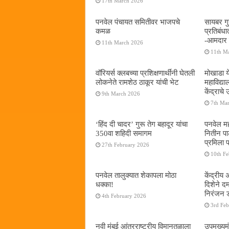
17th March 2026
पनवेल पंचायत समितीवर भाजपचे
सायबर गुन
कमळ
प्रतिबंध
-आमदार प
11th March 2026
11th M
वॉरियर्स क्लबच्या प्रशिक्षणार्थींनी घेतली
मोखाडा य
लोकनेते रामशेठ ठाकूर यांची भेट
महाविद्
केंद्राचे
9th March 2026
7th Ma
‘हिंद दी चादर’ गुरू तेग बहादूर यांचा
पनवेल मह
350वा शहिदी समागम
नितीन प
प्रमिला 
27th February 2026
10th F
पनवेल तालुक्यात शेकापला मोठा
केंद्रीय
धक्का!
दिशेने 
निरंजन 
4th February 2026
3rd Fe
नवी मुंबई आंतरराष्ट्रीय विमानतळाला
उपमुख्यम