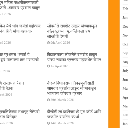
न महिला सक्षमीकरणासाठी
जाते -आमदार प्रशांत ठाकूर
Feb
ril 2026
Jan
ेल येथे भीम जयंती महोत्सव;
लोकनेते रामशेठ ठाकूर यांच्याकडून
De
द शिंदे यांचा बहारदार
कोल्हापूरच्या न्यू कॉलेजला २५
No
लाखांची देणगी
ril 2026
9th April 2026
Oct
Sep
ात प्रथमच ‌‘स्मार्ट पे
विद्यालयाला लोकनेते रामशेठ ठाकूर
्वारे मालमत्ता कर भरण्याची
यांच्या नावाचा प्रस्ताव महासभेत येणार
Au
1st April 2026
Jul
il 2026
Jun
ये रास्तभाव रेशन
केरळ विधानसभा निवडणुकीसाठी
ांची बैठक
आमदार प्रशांत ठाकूर यांच्याकडून
Ma
भाजपचा जोरदार प्रचार
arch 2026
Apr
20th March 2026
Ma
ापालिकेच्या सभागृह नेतेपदी
बीसीटी लॉ कॉलेजमध्ये मूट कोर्ट आणि
Feb
रकाश बिनेदार
जजमेंट रायटिंग स्पर्धा
arch 2026
14th March 2026
Jan