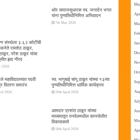
Ma
थोर समाजसुधारक स्व. जनार्दन भगत
Apr
यांना पुण्यतिथीनिमित्त अभिवादन
7th May 2026
Ma
Feb
षण संस्थेला ३.६२ कोटींची
Jan
ोकनेते रामशेठ ठाकूर,
De
ठाकूर, परेश ठाकूर यांचा
ूमीत हृद्य गौरव
No
y 2026
Oct
ुले महाविद्यालयात पदवी
स्व. भागुबाई चांगू ठाकूर यांच्या १३व्या
Sep
्र वितरण समारंभ
पुण्यतिथीनिमित्त धार्मिक कार्यक्रम
Au
ril 2026
29th April 2026
Jul
आमदार प्रशांत ठाकूर यांच्या
Jun
माध्यमातून पनवेलमधील कानपोलीत
Ma
विकासकामे
18th April 2026
Apr
Ma