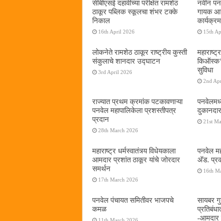
सीबीएसई दहावीच्या परीक्षेत रामशेठ
नवीन पनव
ठाकूर पब्लिक स्कूलचा शंभर टक्के
गायक आनं
निकाल
कार्यक्रम
16th April 2026
15th Ap
लोकनेते रामशेठ ठाकूर राष्ट्रीय कुस्ती
महाराष्ट्र
संकुलाचे शानदार उद्घाटन
किऑस्क‌’द
सुविधा
3rd April 2026
2nd Apr
राज्यात प्रथम क्रमांक पटकावणाऱ्या
पनवेलमध्
पनवेल महापालिकेला प्रशस्तीपत्र
दुकानदार
प्रदान
21st M
28th March 2026
महाराष्ट्र धर्मस्वातंत्र्य विधेयकाला
पनवेल मह
आमदार प्रशांत ठाकूर यांचे जोरदार
अ‍ॅड. प्
समर्थन
16th M
17th March 2026
पनवेल पंचायत समितीवर भाजपचे
सायबर गुन
कमळ
प्रतिबंध
-आमदार प
11th March 2026