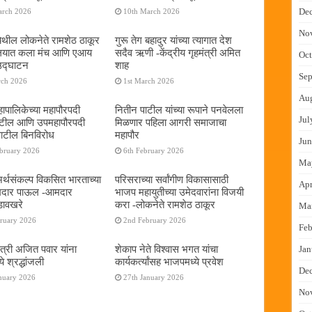
De
arch 2026
10th March 2026
No
ेथील लोकनेते रामशेठ ठाकूर
गुरू तेग बहादुर यांच्या त्यागात देश
यालयात कला मंच आणि एआय
सदैव ऋणी -केंद्रीय गृहमंत्री अमित
Oct
 उद्घाटन
शाह
Sep
rch 2026
1st March 2026
Au
ापालिकेच्या महापौरपदी
नितीन पाटील यांच्या रूपाने पनवेलला
Jul
ाटील आणि उपमहापौरपदी
मिळणार पहिला आगरी समाजाचा
पाटील बिनविरोध
महापौर
Jun
ebruary 2026
6th February 2026
Ma
 अर्थसंकल्प विकसित भारताच्या
परिसराच्या सर्वांगीण विकासासाठी
Apr
दमदार पाऊल -आमदार
भाजप महायुतीच्या उमेदवारांना विजयी
डावखरे
करा -लोकनेते रामशेठ ठाकूर
Ma
bruary 2026
2nd February 2026
Feb
ंत्री अजित पवार यांना
शेकाप नेते विश्वास भगत यांचा
Jan
े श्रद्धांजली
कार्यकर्त्यांसह भाजपमध्ये प्रवेश
De
nuary 2026
27th January 2026
No