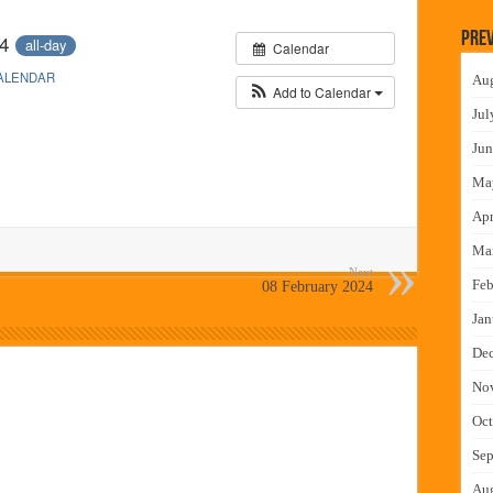
लमध्ये बैठक
Prev
24
all-day
Calendar
 वाटपाचा उपक्रम
ALENDAR
Au
माधान शिबिरास पनवेलमध्ये उत्स्फूर्त प्रतिसाद
Add to Calendar
Jul
ंत्राटी कामगारांना भरघोस पगारवाढ
Jun
Ma
Apr
Ma
Next
Feb
08 February 2024
Jan
De
No
Oct
Sep
Au