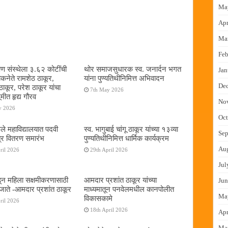
Ma
Apr
Ma
Feb
षण संस्थेला ३.६२ कोटींची
थोर समाजसुधारक स्व. जनार्दन भगत
Jan
ोकनेते रामशेठ ठाकूर,
यांना पुण्यतिथीनिमित्त अभिवादन
De
ठाकूर, परेश ठाकूर यांचा
7th May 2026
ूमीत हृद्य गौरव
No
y 2026
Oct
ुले महाविद्यालयात पदवी
स्व. भागुबाई चांगू ठाकूर यांच्या १३व्या
Sep
्र वितरण समारंभ
पुण्यतिथीनिमित्त धार्मिक कार्यक्रम
Au
ril 2026
29th April 2026
Jul
न महिला सक्षमीकरणासाठी
आमदार प्रशांत ठाकूर यांच्या
Jun
जाते -आमदार प्रशांत ठाकूर
माध्यमातून पनवेलमधील कानपोलीत
Ma
विकासकामे
ril 2026
18th April 2026
Apr
Ma