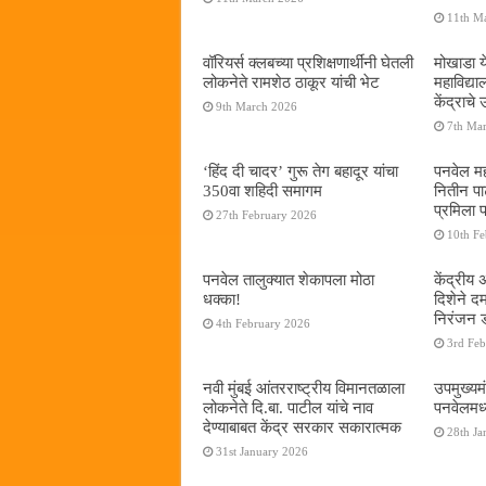
11th M
वॉरियर्स क्लबच्या प्रशिक्षणार्थींनी घेतली
मोखाडा य
लोकनेते रामशेठ ठाकूर यांची भेट
महाविद्
केंद्राचे
9th March 2026
7th Ma
‘हिंद दी चादर’ गुरू तेग बहादूर यांचा
पनवेल मह
350वा शहिदी समागम
नितीन प
प्रमिला 
27th February 2026
10th F
पनवेल तालुक्यात शेकापला मोठा
केंद्रीय
धक्का!
दिशेने 
निरंजन 
4th February 2026
3rd Fe
नवी मुंबई आंतरराष्ट्रीय विमानतळाला
उपमुख्यम
लोकनेते दि.बा. पाटील यांचे नाव
पनवेलमध्य
देण्याबाबत केंद्र सरकार सकारात्मक
28th Ja
31st January 2026