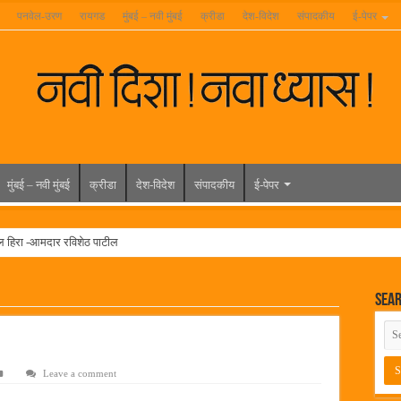
पनवेल-उरण
रायगड
मुंबई – नवी मुंबई
क्रीडा
देश-विदेश
संपादकीय
ई-पेपर
मुंबई – नवी मुंबई
क्रीडा
देश-विदेश
संपादकीय
ई-पेपर
ल हिरा -आमदार रविशेठ पाटील
ूर यांच्या वाढदिवसानिमित्त राज्यभरातून शुभेच्छांचा वर्षाव
Sea
मेळावा
 निकाल जाहीर
च्या मुख्य प्रशासकीय कार्यालयासह भव्य मूट कोर्टचे बुधवारी उद्घाटन
Leave a comment
न इमारतीचे लोकनेते रामशेठ ठाकूर यांच्या उद्घाटन