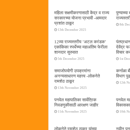
महिला सक्षमीकरणासाठी केंद्र व राज्य
पुण्याच्
सरकारच्या योजना प्रभावी -आमदार
राज्यस्
प्रशांत ठाकूर
8th De
13th December 2025
12व्या राज्यस्तरीय ’अटल करंडक’
पंतप्रधान
एकांकिका स्पर्धेच्या महाअंतिम फेरीला
देवेंद्र
शानदार सुरुवात
विचार कर
5th December 2025
1st De
समाजोपयोगी उपक्रमांना
कर्नाळा 
अनन्यसाधारण महत्त्व -लोकनेते
विभाग पु
रामशेठ ठाकूर
12th N
13th November 2025
पनवेल महापालिका सार्वत्रिक
पनवेल महा
निवडणुकीसाठी आरक्षण जाहीर
विकासकाम
11th November 2025
10th N
लोकनेते रामशेठ ठाकूर यांच्या
नवीन पनवे