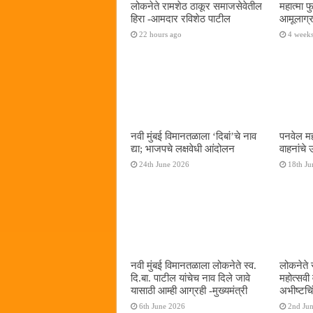
लोकनेते रामशेठ ठाकूर समाजसेवेतील
महात्मा 
हिरा -आमदार रविशेठ पाटील
आमूलाग्र
22 hours ago
4 week
नवी मुंबई विमानतळाला ‌‘दिबां‌’चे नाव
पनवेल मह
द्या; भाजपचे लक्षवेधी आंदोलन
वाहनांचे
24th June 2026
18th Ju
नवी मुंबई विमानतळाला लोकनेते स्व.
लोकनेते 
दि.बा. पाटील यांचेच नाव दिले जावे
महोत्सवी
यासाठी आम्ही आग्रही -मुख्यमंत्री
अभीष्टचिं
6th June 2026
2nd Ju