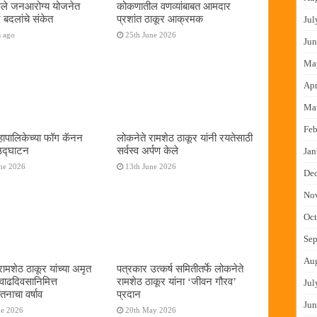
फुले जनआरोग्य योजनेत
कोकणातील वणव्यांबाबत आमदार
 बदलांचे संकेत
प्रशांत ठाकूर आक्रमक
Jul
s ago
25th June 2026
Jun
Ma
Apr
Ma
Feb
ापालिकेच्या फॉग कॅनन
लोकनेते रामशेठ ठाकूर यांनी रयतेसाठी
 उद्घाटन
सर्वस्व अर्पण केले
Jan
ne 2026
13th June 2026
De
No
Oct
Sep
Au
रामशेठ ठाकूर यांच्या अमृत
पत्रकार उत्कर्ष समितीतर्फे लोकनेते
 वाढदिवसानिमित्त
रामशेठ ठाकूर यांना ‌‘जीवन गौरव‌’
Jul
तनाचा वर्षाव
प्रदान
Jun
ne 2026
20th May 2026