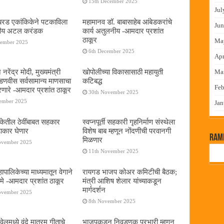
15th December 2025
Jul
या बरड एकांकिकेने पटकाविला
महामानव डॉ. बाबासाहेब आंबेडकरांचे
Jun
तरीय अटल करंडक
कार्य अतुलनीय -आमदार प्रशांत
ठाकूर
Ma
cember 2025
6th December 2025
Apr
 नरेंद्र मोदी, मुख्यमंत्री
खोपोलीच्या विकासासाठी महायुती
Ma
 फडणवीस सर्वसामान्य माणसाचा
कटिबद्ध
Feb
णारे -आमदार प्रशांत ठाकूर
30th November 2025
cember 2025
Jan
बँकेतील ठेवींबाबत सहकार
स्वप्नपूर्ती सहकारी गृहनिर्माण संस्थेला
ढाकार घेणार
विशेष बाब म्हणून नोंदणीची परवानगी
RamP
मिळणार
ovember 2025
11th November 2025
पालिकेच्या माध्यमातून वेगाने
रायगड भाजप कोअर कमिटीची बैठक;
े -आमदार प्रशांत ठाकूर
मंत्री आशिष शेलार यांच्याकडून
मार्गदर्शन
ovember 2025
8th November 2025
लमध्ये वंदे मातरम् गीताचे
भाजपकडून निवडणूक प्रभारी म्हणून