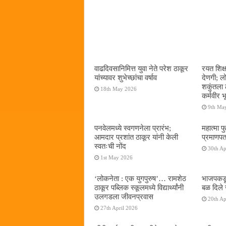
वाढदिवसानिमित्त युवा नेते परेश ठाकूर
रयत शिक्
यांच्यावर शुभेच्छांचा वर्षाव
देणगी; ल
शकुंतला 
18th May 2026
कर्मवीर भ
9th Ma
पनवेलमध्ये स्वगणनेला प्रारंभ;
महात्मा फ
आमदार प्रशांत ठाकूर यांनी केली
प्रमाणपत
स्वतःची नोंद
30th Ap
1st May 2026
‌‘लोकनेता : एक युगपुरुष‌’… रामशेठ
भाजपकडू
ठाकूर पब्लिक स्कूलमध्ये विद्यार्थ्यांनी
बळ दिले 
उलगडला जीवनप्रवास
20th Ap
27th April 2026