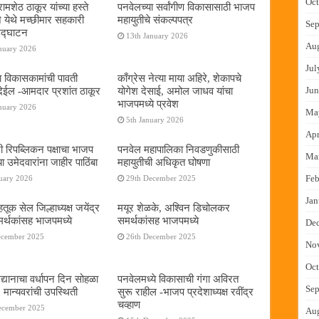
Oct
ामशेठ ठाकूर यांच्या हस्ते
पनवेलच्या सर्वांगीण विकासासाठी भाजप
े येथे मच्छीमार सहकारी
महायुतीचे संकल्पपत्र
Sep
 उद्घाटन
13th January 2026
Au
nuary 2026
Jul
ा विकासकामांची पावती
काँग्रेस नेत्या माया अहिरे, शेकापचे
ेईल -आमदार प्रशांत ठाकूर
योगेश देसाई, अमोल जाधव यांचा
Jun
भाजपमध्ये प्रवेश
nuary 2026
Ma
5th January 2026
Apr
नी रिपब्लिकन पक्षाचा भाजप
पनवेल महापालिका निवडणुकीसाठी
Ma
या उमेदवारांना जाहीर पाठिंबा
महायुतीची अधिकृत घोषणा
Feb
uary 2026
29th December 2025
Jan
तूक सेल जिल्हाध्यक्ष जयेंद्र
मयूर शेळके, अश्विन डिचोलकर
र्थकांसह भाजपमध्ये
समर्थकांसह भाजपमध्ये
De
ecember 2025
26th December 2025
No
Oct
द्यानाचा वर्धापन दिन सोहळा
पनवेलमध्ये विकासाची गंगा अविरत
Sep
 मान्यवरांची उपस्थिती
सुरू राहील -भाजप प्रदेशाध्यक्ष रवींद्र
चव्हाण
ecember 2025
Au