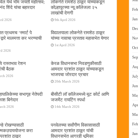
ेल येथे भीम जयंती महोत्सव;
लोकनेते रामशेठ ठाकूर यांच्याकडून
द शिंदे यांचा बहारदार
कोल्हापूरच्या न्यू कॉलेजला २५
Feb
लाखांची देणगी
Jan
ril 2026
9th April 2026
De
ात प्रथमच ‌‘स्मार्ट पे
विद्यालयाला लोकनेते रामशेठ ठाकूर
्वारे मालमत्ता कर भरण्याची
यांच्या नावाचा प्रस्ताव महासभेत येणार
No
1st April 2026
Oct
il 2026
Sep
ये रास्तभाव रेशन
केरळ विधानसभा निवडणुकीसाठी
Au
ांची बैठक
आमदार प्रशांत ठाकूर यांच्याकडून
भाजपचा जोरदार प्रचार
arch 2026
Jul
20th March 2026
Jun
ापालिकेच्या सभागृह नेतेपदी
बीसीटी लॉ कॉलेजमध्ये मूट कोर्ट आणि
Ma
रकाश बिनेदार
जजमेंट रायटिंग स्पर्धा
Apr
arch 2026
14th March 2026
Ma
Feb
्हे रोखण्यासाठी
पनवेलच्या सर्वांगीण विकासासाठी
ात्मकउपाययोजना करा
आमदार प्रशांत ठाकूर यांची
Jan
्रशांत ठाकूर
विधानसभेत आग्रही भूमिका