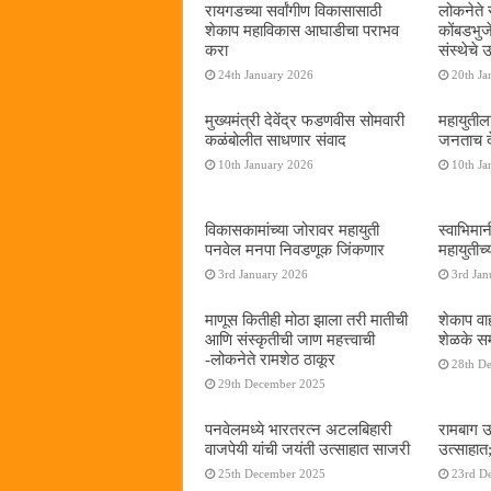
रायगडच्या सर्वांगीण विकासासाठी
लोकनेते र
शेकाप महाविकास आघाडीचा पराभव
कोंबडभुज
करा
संस्थेचे
24th January 2026
20th Ja
मुख्यमंत्री देवेंद्र फडणवीस सोमवारी
महायुतील
कळंबोलीत साधणार संवाद
जनताच द
10th January 2026
10th Ja
विकासकामांच्या जोरावर महायुती
स्वाभिमा
पनवेल मनपा निवडणूक जिंकणार
महायुतीच्
3rd January 2026
3rd Jan
माणूस कितीही मोठा झाला तरी मातीची
शेकाप वाह
आणि संस्कृतीची जाण महत्त्वाची
शेळके सम
-लोकनेते रामशेठ ठाकूर
28th D
29th December 2025
पनवेलमध्ये भारतरत्न अटलबिहारी
रामबाग उ
वाजपेयी यांची जयंती उत्साहात साजरी
उत्साहात;
25th December 2025
23rd D