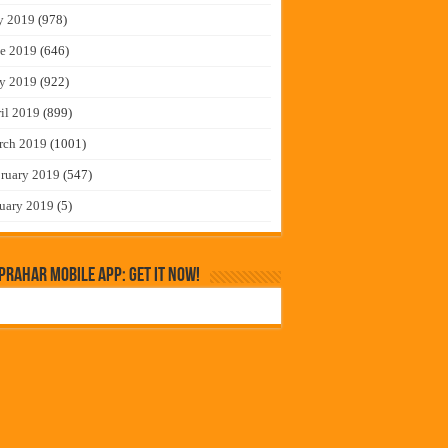
y 2019
(978)
e 2019
(646)
y 2019
(922)
il 2019
(899)
rch 2019
(1001)
ruary 2019
(547)
uary 2019
(5)
rahar Mobile App: Get it Now!