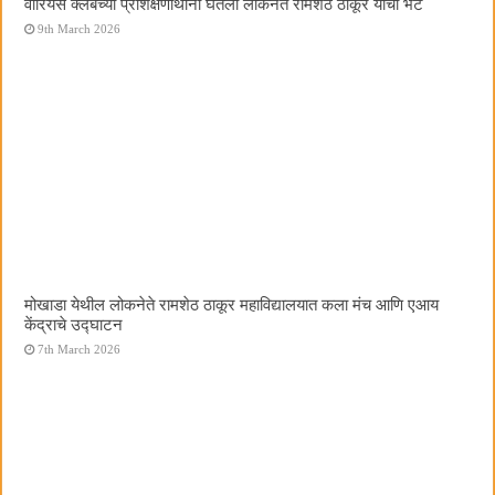
वॉरियर्स क्लबच्या प्रशिक्षणार्थींनी घेतली लोकनेते रामशेठ ठाकूर यांची भेट
9th March 2026
मोखाडा येथील लोकनेते रामशेठ ठाकूर महाविद्यालयात कला मंच आणि एआय
केंद्राचे उद्घाटन
7th March 2026