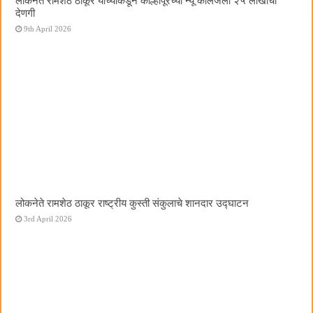
लोकनेते रामशेठ ठाकूर यांच्याकडून कोल्हापूरच्या न्यू कॉलेजला २५ लाखांची
देणगी
9th April 2026
लोकनेते रामशेठ ठाकूर राष्ट्रीय कुस्ती संकुलाचे शानदार उद्घाटन
3rd April 2026