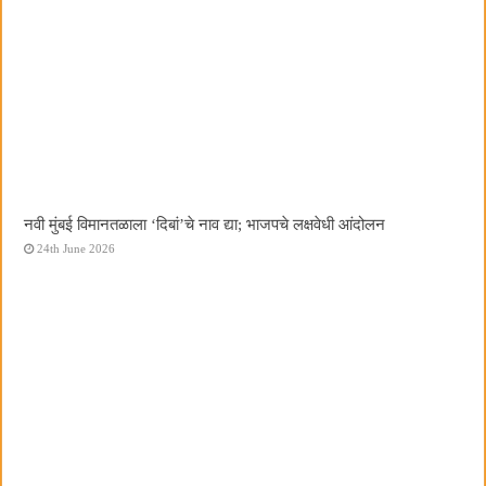
नवी मुंबई विमानतळाला ‌‘दिबां‌’चे नाव द्या; भाजपचे लक्षवेधी आंदोलन
24th June 2026