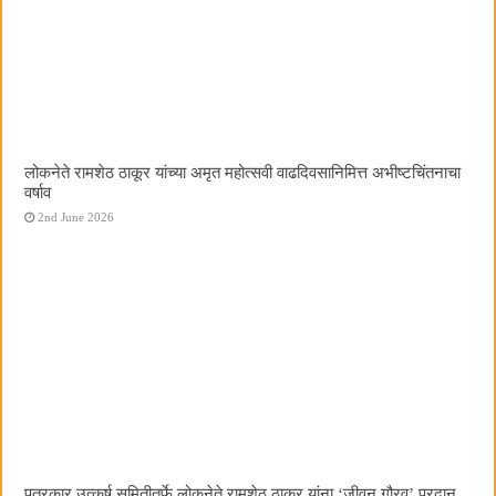
लोकनेते रामशेठ ठाकूर यांच्या अमृत महोत्सवी वाढदिवसानिमित्त अभीष्टचिंतनाचा
वर्षाव
2nd June 2026
पत्रकार उत्कर्ष समितीतर्फे लोकनेते रामशेठ ठाकूर यांना ‌‘जीवन गौरव‌’ प्रदान