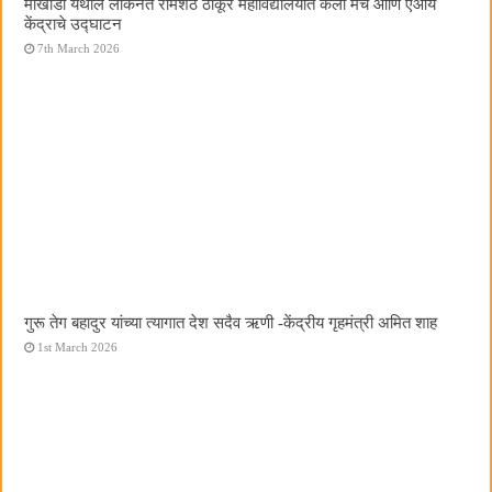
मोखाडा येथील लोकनेते रामशेठ ठाकूर महाविद्यालयात कला मंच आणि एआय
केंद्राचे उद्घाटन
7th March 2026
गुरू तेग बहादुर यांच्या त्यागात देश सदैव ऋणी -केंद्रीय गृहमंत्री अमित शाह
1st March 2026