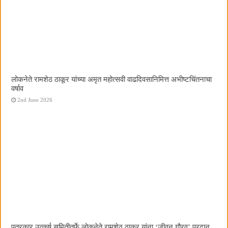
लोकनेते रामशेठ ठाकूर यांच्या अमृत महोत्सवी वाढदिवसानिमित्त अभीष्टचिंतनाचा
वर्षाव
2nd June 2026
पत्रकार उत्कर्ष समितीतर्फे लोकनेते रामशेठ ठाकूर यांना ‌‘जीवन गौरव‌’ प्रदान