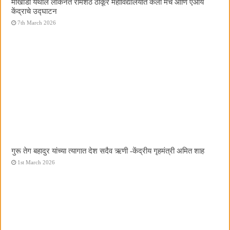
मोखाडा येथील लोकनेते रामशेठ ठाकूर महाविद्यालयात कला मंच आणि एआय
केंद्राचे उद्घाटन
7th March 2026
गुरू तेग बहादुर यांच्या त्यागात देश सदैव ऋणी -केंद्रीय गृहमंत्री अमित शाह
1st March 2026