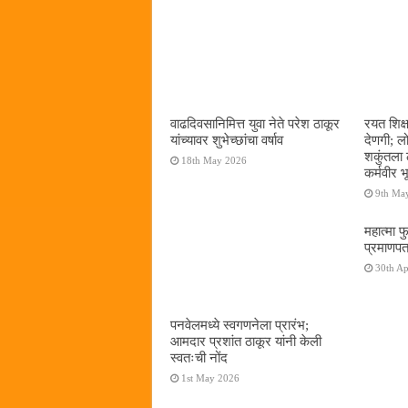
वाढदिवसानिमित्त युवा नेते परेश ठाकूर
रयत शिक्
यांच्यावर शुभेच्छांचा वर्षाव
देणगी; ल
शकुंतला 
18th May 2026
कर्मवीर भ
9th Ma
महात्मा फ
प्रमाणपत
30th Ap
पनवेलमध्ये स्वगणनेला प्रारंभ;
आमदार प्रशांत ठाकूर यांनी केली
स्वतःची नोंद
1st May 2026