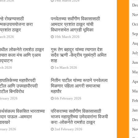
arch 2026
14th March 2026
De
No
्हे रोखण्यासाठी
पनवेलच्या सर्वांगीण विकासासाठी
ात्मकउपाययोजना करा
आमदार प्रशांत ठाकूर यांची
Oct
्रशांत ठाकूर
विधानसभेत आग्रही भूमिका
Sep
arch 2026
10th March 2026
Au
ेथील लोकनेते रामशेठ ठाकूर
गुरू तेग बहादुर यांच्या त्यागात देश
Jul
यालयात कला मंच आणि एआय
सदैव ऋणी -केंद्रीय गृहमंत्री अमित
 उद्घाटन
शाह
Jun
rch 2026
1st March 2026
Ma
ापालिकेच्या महापौरपदी
नितीन पाटील यांच्या रूपाने पनवेलला
Apr
ाटील आणि उपमहापौरपदी
मिळणार पहिला आगरी समाजाचा
पाटील बिनविरोध
महापौर
Ma
ebruary 2026
6th February 2026
Feb
Jan
 अर्थसंकल्प विकसित भारताच्या
परिसराच्या सर्वांगीण विकासासाठी
दमदार पाऊल -आमदार
भाजप महायुतीच्या उमेदवारांना विजयी
De
डावखरे
करा -लोकनेते रामशेठ ठाकूर
No
bruary 2026
2nd February 2026