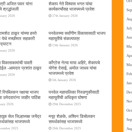
Oct
ंत्री अजित पवार यांना
शेकाप नेते विश्वास भगत यांचा
े श्रद्धांजली
कार्यकर्त्यांसह भाजपमध्ये प्रवेश
Sep
nuary 2026
27th January 2026
Au
Jul
ामशेठ ठाकूर यांच्या हस्ते
पनवेलच्या सर्वांगीण विकासासाठी भाजप
Jun
े येथे मच्छीमार सहकारी
महायुतीचे संकल्पपत्र
 उद्घाटन
13th January 2026
Ma
nuary 2026
Apr
ा विकासकामांची पावती
काँग्रेस नेत्या माया अहिरे, शेकापचे
Ma
ेईल -आमदार प्रशांत ठाकूर
योगेश देसाई, अमोल जाधव यांचा
भाजपमध्ये प्रवेश
Feb
nuary 2026
5th January 2026
Jan
नी रिपब्लिकन पक्षाचा भाजप
पनवेल महापालिका निवडणुकीसाठी
De
या उमेदवारांना जाहीर पाठिंबा
महायुतीची अधिकृत घोषणा
No
uary 2026
29th December 2025
Oct
तूक सेल जिल्हाध्यक्ष जयेंद्र
मयूर शेळके, अश्विन डिचोलकर
Sep
र्थकांसह भाजपमध्ये
समर्थकांसह भाजपमध्ये
ecember 2025
26th December 2025
Au