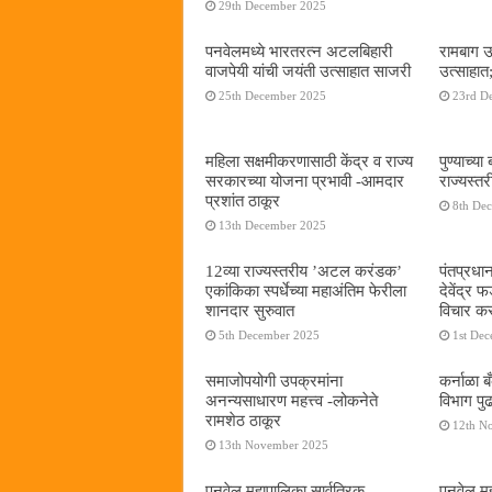
29th December 2025
पनवेलमध्ये भारतरत्न अटलबिहारी
रामबाग उ
वाजपेयी यांची जयंती उत्साहात साजरी
उत्साहात;
25th December 2025
23rd D
महिला सक्षमीकरणासाठी केंद्र व राज्य
पुण्याच्
सरकारच्या योजना प्रभावी -आमदार
राज्यस्
प्रशांत ठाकूर
8th De
13th December 2025
12व्या राज्यस्तरीय ’अटल करंडक’
पंतप्रधान
एकांकिका स्पर्धेच्या महाअंतिम फेरीला
देवेंद्र
शानदार सुरुवात
विचार कर
5th December 2025
1st De
समाजोपयोगी उपक्रमांना
कर्नाळा 
अनन्यसाधारण महत्त्व -लोकनेते
विभाग पु
रामशेठ ठाकूर
12th N
13th November 2025
पनवेल महापालिका सार्वत्रिक
पनवेल महा