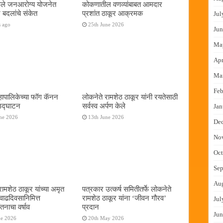
फुले जनआरोग्य योजनेत
कोकणातील वणव्यांबाबत आमदार
 बदलांचे संकेत
प्रशांत ठाकूर आक्रमक
Jul
s ago
25th June 2026
Jun
Ma
Apr
Ma
Feb
ापालिकेच्या फॉग कॅनन
लोकनेते रामशेठ ठाकूर यांनी रयतेसाठी
 उद्घाटन
सर्वस्व अर्पण केले
Jan
ne 2026
13th June 2026
De
No
Oct
Sep
Au
रामशेठ ठाकूर यांच्या अमृत
पत्रकार उत्कर्ष समितीतर्फे लोकनेते
 वाढदिवसानिमित्त
रामशेठ ठाकूर यांना ‌‘जीवन गौरव‌’
Jul
तनाचा वर्षाव
प्रदान
Jun
ne 2026
20th May 2026