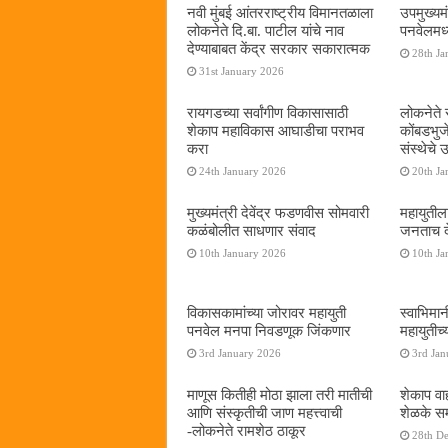
नवी मुंबई आंतरराष्ट्रीय विमानतळाला
उपमुख्यम
लोकनेते दि.बा. पाटील यांचे नाव
पनवेलमध्य
देण्याबाबत केंद्र सरकार सकारात्मक
28th Ja
31st January 2026
रायगडच्या सर्वांगीण विकासासाठी
लोकनेते र
शेकाप महाविकास आघाडीचा पराभव
कोंबडभुज
करा
संस्थेचे
24th January 2026
20th Ja
मुख्यमंत्री देवेंद्र फडणवीस सोमवारी
महायुतील
कळंबोलीत साधणार संवाद
जनताच द
10th January 2026
10th Ja
विकासकामांच्या जोरावर महायुती
स्वाभिमा
पनवेल मनपा निवडणूक जिंकणार
महायुतीच्
3rd January 2026
3rd Jan
माणूस कितीही मोठा झाला तरी मातीची
शेकाप वाह
आणि संस्कृतीची जाण महत्त्वाची
शेळके सम
-लोकनेते रामशेठ ठाकूर
28th D