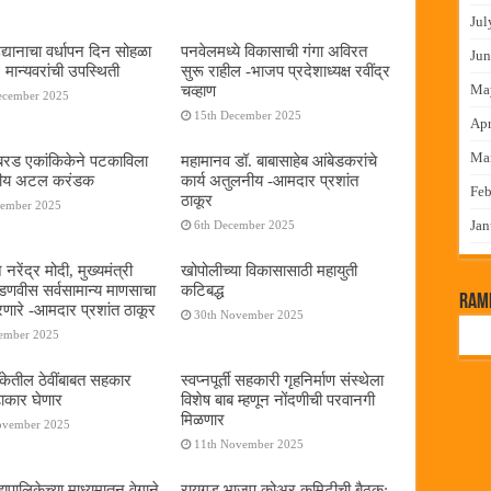
Jul
द्यानाचा वर्धापन दिन सोहळा
पनवेलमध्ये विकासाची गंगा अविरत
Jun
 मान्यवरांची उपस्थिती
सुरू राहील -भाजप प्रदेशाध्यक्ष रवींद्र
चव्हाण
Ma
ecember 2025
15th December 2025
Apr
Ma
या बरड एकांकिकेने पटकाविला
महामानव डॉ. बाबासाहेब आंबेडकरांचे
तरीय अटल करंडक
कार्य अतुलनीय -आमदार प्रशांत
Feb
ठाकूर
cember 2025
Jan
6th December 2025
 नरेंद्र मोदी, मुख्यमंत्री
खोपोलीच्या विकासासाठी महायुती
 फडणवीस सर्वसामान्य माणसाचा
कटिबद्ध
RamP
णारे -आमदार प्रशांत ठाकूर
30th November 2025
cember 2025
बँकेतील ठेवींबाबत सहकार
स्वप्नपूर्ती सहकारी गृहनिर्माण संस्थेला
ढाकार घेणार
विशेष बाब म्हणून नोंदणीची परवानगी
मिळणार
ovember 2025
11th November 2025
पालिकेच्या माध्यमातून वेगाने
रायगड भाजप कोअर कमिटीची बैठक;