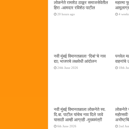
लोकनेते रामशेठ ठाकूर समाजसेवेतील
महात्मा 
हिरा -आमदार रविशेठ पाटील
आमूलाग्र
20 hours ago
4 week
नवी मुंबई विमानतळाला ‌‘दिबां‌’चे नाव
पनवेल मह
द्या; भाजपचे लक्षवेधी आंदोलन
वाहनांचे
24th June 2026
18th Ju
नवी मुंबई विमानतळाला लोकनेते स्व.
लोकनेते 
दि.बा. पाटील यांचेच नाव दिले जावे
महोत्सवी
यासाठी आम्ही आग्रही -मुख्यमंत्री
अभीष्टचिं
6th June 2026
2nd Ju