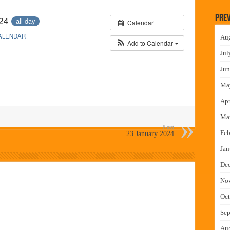
लमध्ये बैठक
Prev
024
all-day
Calendar
 वाटपाचा उपक्रम
ALENDAR
Au
माधान शिबिरास पनवेलमध्ये उत्स्फूर्त प्रतिसाद
Add to Calendar
Jul
ंत्राटी कामगारांना भरघोस पगारवाढ
Jun
Ma
Apr
Ma
Next
Feb
23 January 2024
Jan
De
No
Oct
Sep
Au