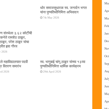
Ma
थोर समाजसुधारक स्व. जनार्दन भगत
Apr
यांना पुण्यतिथीनिमित्त अभिवादन
7th May 2026
Ma
Feb
षण संस्थेला ३.६२ कोटींची
Jan
ोकनेते रामशेठ ठाकूर,
De
ठाकूर, परेश ठाकूर यांचा
ूमीत हृद्य गौरव
No
y 2026
Oct
ुले महाविद्यालयात पदवी
स्व. भागुबाई चांगू ठाकूर यांच्या १३व्या
Sep
्र वितरण समारंभ
पुण्यतिथीनिमित्त धार्मिक कार्यक्रम
Au
ril 2026
29th April 2026
Jul
Jun
Ma
Apr
Ma