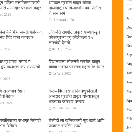
न महिला सक्षमीकरणासाठी
आमदार प्रशांत ठाकूर यांच्या
जाते -आमदार प्रशांत ठाकूर
माध्यमातून पनवेलमधील कानपोलीत
Feb
विकासकामे
ril 2026
Jan
18th April 2026
De
ेल येथे भीम जयंती महोत्सव;
लोकनेते रामशेठ ठाकूर यांच्याकडून
No
द शिंदे यांचा बहारदार
कोल्हापूरच्या न्यू कॉलेजला २५
लाखांची देणगी
Oct
ril 2026
9th April 2026
Sep
ात प्रथमच ‌‘स्मार्ट पे
विद्यालयाला लोकनेते रामशेठ ठाकूर
Au
्वारे मालमत्ता कर भरण्याची
यांच्या नावाचा प्रस्ताव महासभेत येणार
Jul
1st April 2026
il 2026
Jun
ये रास्तभाव रेशन
केरळ विधानसभा निवडणुकीसाठी
Ma
ांची बैठक
आमदार प्रशांत ठाकूर यांच्याकडून
Apr
भाजपचा जोरदार प्रचार
arch 2026
20th March 2026
Ma
Feb
ापालिकेच्या सभागृह नेतेपदी
बीसीटी लॉ कॉलेजमध्ये मूट कोर्ट आणि
रकाश बिनेदार
जजमेंट रायटिंग स्पर्धा
Jan