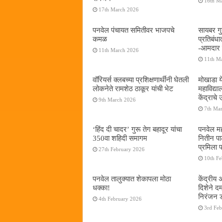
16th M
17th March 2026
पनवेल पंचायत समितीवर भाजपचे
सायबर गुन
कमळ
प्रतिबंध
-आमदार प
11th March 2026
11th M
वॉरियर्स क्लबच्या प्रशिक्षणार्थींनी घेतली
मोखाडा य
लोकनेते रामशेठ ठाकूर यांची भेट
महाविद्
केंद्राचे
9th March 2026
7th Ma
‘हिंद दी चादर’ गुरू तेग बहादूर यांचा
पनवेल मह
350वा शहिदी समागम
नितीन प
प्रमिला 
27th February 2026
10th F
पनवेल तालुक्यात शेकापला मोठा
केंद्रीय
धक्का!
दिशेने 
निरंजन 
4th February 2026
3rd Fe