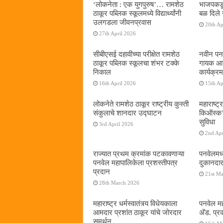
‌‘लोकनेता : एक युगपुरुष‌’… रामशेठ
भाजपकडू
ठाकूर पब्लिक स्कूलमध्ये विद्यार्थ्यांनी
बळ दिले 
उलगडला जीवनप्रवास
20th Ap
27th April 2026
सीबीएसई दहावीच्या परीक्षेत रामशेठ
नवीन पनव
ठाकूर पब्लिक स्कूलचा शंभर टक्के
गायक आनं
निकाल
कार्यक्रम
16th April 2026
15th Ap
लोकनेते रामशेठ ठाकूर राष्ट्रीय कुस्ती
महाराष्ट्र
संकुलाचे शानदार उद्घाटन
किऑस्क‌’द
सुविधा
3rd April 2026
2nd Apr
राज्यात प्रथम क्रमांक पटकावणाऱ्या
पनवेलमध्
पनवेल महापालिकेला प्रशस्तीपत्र
दुकानदार
प्रदान
21st M
28th March 2026
महाराष्ट्र धर्मस्वातंत्र्य विधेयकाला
पनवेल मह
आमदार प्रशांत ठाकूर यांचे जोरदार
अ‍ॅड. प्
समर्थन