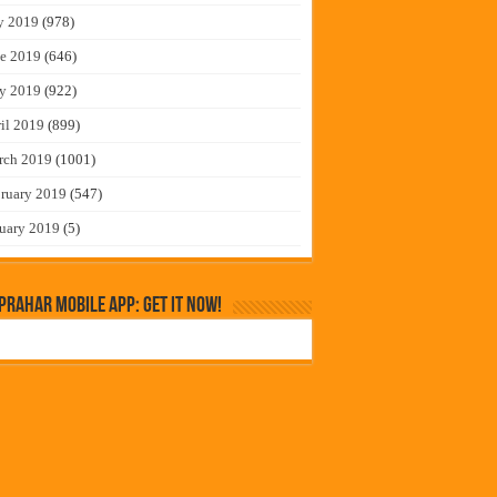
y 2019
(978)
e 2019
(646)
y 2019
(922)
il 2019
(899)
rch 2019
(1001)
ruary 2019
(547)
uary 2019
(5)
rahar Mobile App: Get it Now!