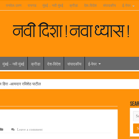
पनवेल-उरण
रायगड
मुंबई – नवी मुंबई
क्रीडा
देश-विदेश
संपादकीय
ई-पेपर
मुंबई – नवी मुंबई
क्रीडा
देश-विदेश
संपादकीय
ई-पेपर
ल हिरा -आमदार रविशेठ पाटील
ूर यांच्या वाढदिवसानिमित्त राज्यभरातून शुभेच्छांचा वर्षाव
Sea
मेळावा
 निकाल जाहीर
च्या मुख्य प्रशासकीय कार्यालयासह भव्य मूट कोर्टचे बुधवारी उद्घाटन
Leave a comment
न इमारतीचे लोकनेते रामशेठ ठाकूर यांच्या उद्घाटन