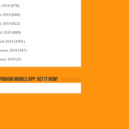
y 2019
(978)
e 2019
(646)
y 2019
(922)
il 2019
(899)
rch 2019
(1001)
ruary 2019
(547)
uary 2019
(5)
rahar Mobile App: Get it Now!