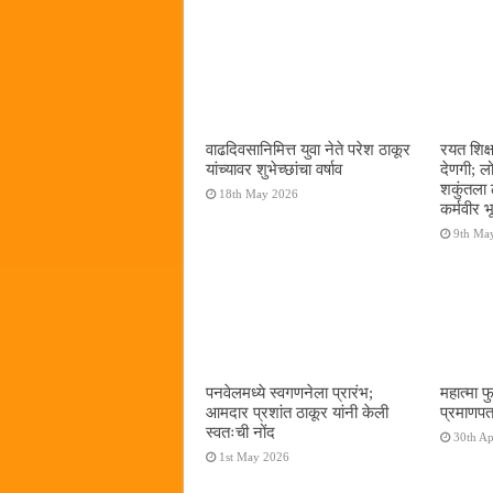
वाढदिवसानिमित्त युवा नेते परेश ठाकूर
रयत शिक्
यांच्यावर शुभेच्छांचा वर्षाव
देणगी; ल
शकुंतला 
18th May 2026
कर्मवीर भ
9th Ma
पनवेलमध्ये स्वगणनेला प्रारंभ;
महात्मा फ
आमदार प्रशांत ठाकूर यांनी केली
प्रमाणपत
स्वतःची नोंद
30th Ap
1st May 2026