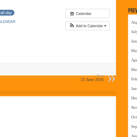
न इमारतीचे लोकनेते रामशेठ ठाकूर यांच्या उद्घाटन
Prev
all-day
Calendar
लमध्ये बैठक
ALENDAR
Au
 वाटपाचा उपक्रम
Add to Calendar
Jul
माधान शिबिरास पनवेलमध्ये उत्स्फूर्त प्रतिसाद
Jun
Ma
Apr
Ma
Next
Feb
25 June 2026
Jan
De
No
Oct
Sep
Au