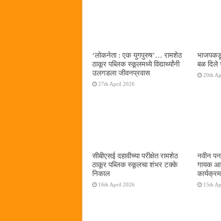
‌‘लोकनेता : एक युगपुरुष‌’… रामशेठ
भाजपकडू
ठाकूर पब्लिक स्कूलमध्ये विद्यार्थ्यांनी
बळ दिले 
उलगडला जीवनप्रवास
20th Ap
27th April 2026
सीबीएसई दहावीच्या परीक्षेत रामशेठ
नवीन पनव
ठाकूर पब्लिक स्कूलचा शंभर टक्के
गायक आनं
निकाल
कार्यक्रम
16th April 2026
15th Ap