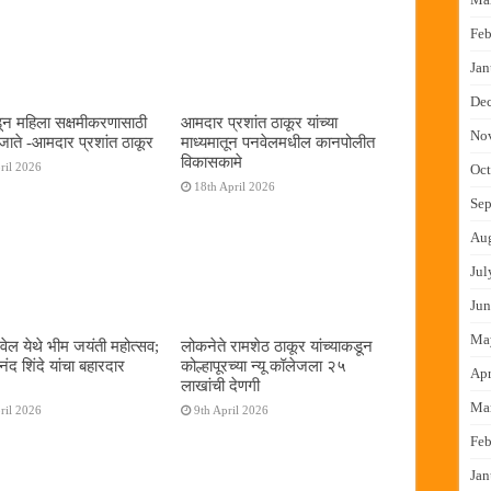
Feb
Jan
De
न महिला सक्षमीकरणासाठी
आमदार प्रशांत ठाकूर यांच्या
No
जाते -आमदार प्रशांत ठाकूर
माध्यमातून पनवेलमधील कानपोलीत
विकासकामे
ril 2026
Oct
18th April 2026
Sep
Au
Jul
Jun
Ma
ेल येथे भीम जयंती महोत्सव;
लोकनेते रामशेठ ठाकूर यांच्याकडून
द शिंदे यांचा बहारदार
कोल्हापूरच्या न्यू कॉलेजला २५
Apr
लाखांची देणगी
Ma
ril 2026
9th April 2026
Feb
Jan