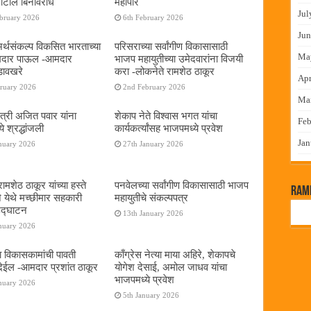
पाटील बिनविरोध
महापौर
Jul
ebruary 2026
6th February 2026
Jun
 अर्थसंकल्प विकसित भारताच्या
परिसराच्या सर्वांगीण विकासासाठी
Ma
दमदार पाऊल -आमदार
भाजप महायुतीच्या उमेदवारांना विजयी
डावखरे
करा -लोकनेते रामशेठ ठाकूर
Apr
bruary 2026
2nd February 2026
Ma
ंत्री अजित पवार यांना
शेकाप नेते विश्वास भगत यांचा
Feb
े श्रद्धांजली
कार्यकर्त्यांसह भाजपमध्ये प्रवेश
Jan
nuary 2026
27th January 2026
ामशेठ ठाकूर यांच्या हस्ते
पनवेलच्या सर्वांगीण विकासासाठी भाजप
RamP
े येथे मच्छीमार सहकारी
महायुतीचे संकल्पपत्र
 उद्घाटन
13th January 2026
nuary 2026
ा विकासकामांची पावती
काँग्रेस नेत्या माया अहिरे, शेकापचे
ेईल -आमदार प्रशांत ठाकूर
योगेश देसाई, अमोल जाधव यांचा
भाजपमध्ये प्रवेश
nuary 2026
5th January 2026