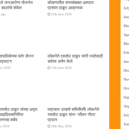
फुले जनआरोग्य योजनेत
कोकणातील वणव्यांबाबत आमदार
 बदलांचे संकेत
प्रशांत ठाकूर आक्रमक
Jul
s ago
25th June 2026
Jun
Ma
Apr
Ma
Feb
ापालिकेच्या फॉग कॅनन
लोकनेते रामशेठ ठाकूर यांनी रयतेसाठी
 उद्घाटन
सर्वस्व अर्पण केले
Jan
ne 2026
13th June 2026
De
No
Oct
Sep
Au
रामशेठ ठाकूर यांच्या अमृत
पत्रकार उत्कर्ष समितीतर्फे लोकनेते
 वाढदिवसानिमित्त
रामशेठ ठाकूर यांना ‌‘जीवन गौरव‌’
Jul
तनाचा वर्षाव
प्रदान
Jun
ne 2026
20th May 2026