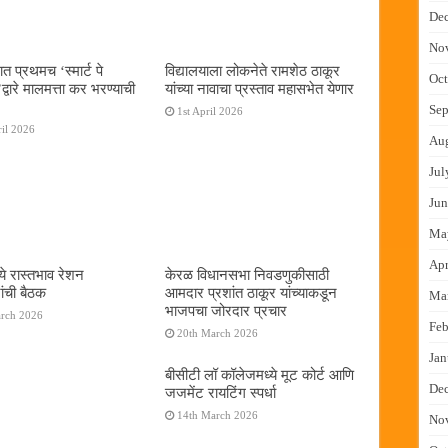
De
No
ात प्रथमच ‌‘स्मार्ट पे
विद्यालयाला लोकनेते रामशेठ ठाकूर
Oct
्वारे मालमत्ता कर भरण्याची
यांच्या नावाचा प्रस्ताव महासभेत येणार
Sep
1st April 2026
il 2026
Au
Jul
Jun
Ma
Apr
ये रास्तभाव रेशन
केरळ विधानसभा निवडणुकीसाठी
ांची बैठक
आमदार प्रशांत ठाकूर यांच्याकडून
Ma
भाजपचा जोरदार प्रचार
arch 2026
Feb
20th March 2026
Jan
बीसीटी लॉ कॉलेजमध्ये मूट कोर्ट आणि
De
जजमेंट रायटिंग स्पर्धा
14th March 2026
No