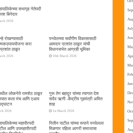
Oct
ापालिकेच्या सभागृह नेतेपदी
Sep
रकाश बिनेदार
Au
arch 2026
Jul
Jun
्हे रोखण्यासाठी
पनवेलच्या सर्वांगीण विकासासाठी
ात्मकउपाययोजना करा
आमदार प्रशांत ठाकूर यांची
Ma
्रशांत ठाकूर
विधानसभेत आग्रही भूमिका
Apr
arch 2026
10th March 2026
Ma
Feb
Jan
De
ेथील लोकनेते रामशेठ ठाकूर
गुरू तेग बहादुर यांच्या त्यागात देश
यालयात कला मंच आणि एआय
सदैव ऋणी -केंद्रीय गृहमंत्री अमित
No
 उद्घाटन
शाह
Oct
rch 2026
1st March 2026
Sep
ापालिकेच्या महापौरपदी
नितीन पाटील यांच्या रूपाने पनवेलला
ाटील आणि उपमहापौरपदी
मिळणार पहिला आगरी समाजाचा
Au