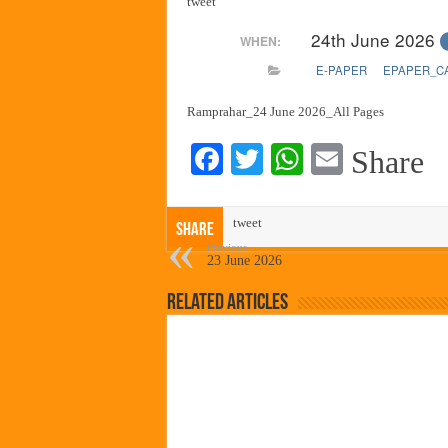
tweet
पालेखुर्द येथील जि.प. शाळेच्या नूत
24th June 2026
WHEN:
हर घर तिरंगा अभियानासंदर्भात पनवे
E-PAPER
EPAPER_C
कामोठे येथे समाजोपयोगी वस्तूंच्या
छत्रपती शिवाजी महाराज महाराजस्व स
Ramprahar_24 June 2026_All Pages
Fa
T
W
E
Share
ce
wi
ha
m
bo
tte
ts
ail
tweet
Share
ok
r
A
Previous
23 June 2026
pp
Related Articles