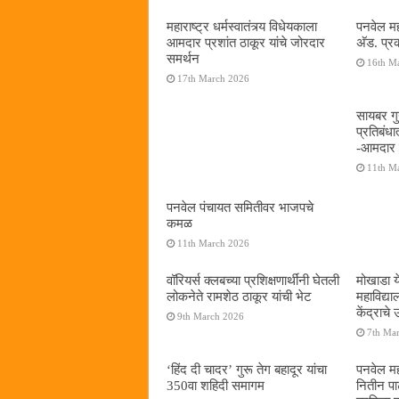
महाराष्ट्र धर्मस्वातंत्र्य विधेयकाला
पनवेल मह
आमदार प्रशांत ठाकूर यांचे जोरदार
अ‍ॅड. प्
समर्थन
16th M
17th March 2026
सायबर गुन
प्रतिबंध
-आमदार प
11th M
पनवेल पंचायत समितीवर भाजपचे
कमळ
11th March 2026
वॉरियर्स क्लबच्या प्रशिक्षणार्थींनी घेतली
मोखाडा य
लोकनेते रामशेठ ठाकूर यांची भेट
महाविद्
केंद्राचे
9th March 2026
7th Ma
‘हिंद दी चादर’ गुरू तेग बहादूर यांचा
पनवेल मह
350वा शहिदी समागम
नितीन प