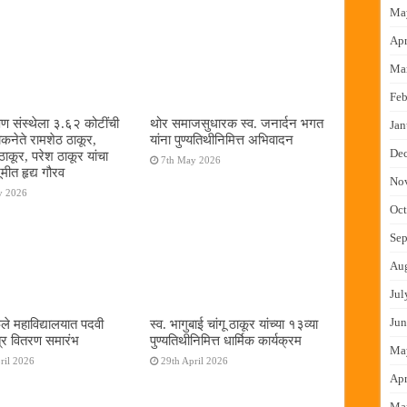
Ma
Apr
Ma
Feb
षण संस्थेला ३.६२ कोटींची
थोर समाजसुधारक स्व. जनार्दन भगत
Jan
ोकनेते रामशेठ ठाकूर,
यांना पुण्यतिथीनिमित्त अभिवादन
De
ठाकूर, परेश ठाकूर यांचा
7th May 2026
ूमीत हृद्य गौरव
No
y 2026
Oct
Sep
Au
Jul
Jun
ुले महाविद्यालयात पदवी
स्व. भागुबाई चांगू ठाकूर यांच्या १३व्या
्र वितरण समारंभ
पुण्यतिथीनिमित्त धार्मिक कार्यक्रम
Ma
ril 2026
29th April 2026
Apr
Ma