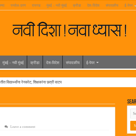
म्या
पनवेल-उरण
रायगड
मुंबई – नवी मुंबई
क्रीडा
देश-विदेश
संपादकीय
ई-पेपर
मुंबई – नवी मुंबई
क्रीडा
देश-विदेश
संपादकीय
ई-पेपर
त विद्यार्थ्यांना रेनकोट, शिक्षकांना छत्री वाटप
ल हिरा -आमदार रविशेठ पाटील
Sea
ूर यांच्या वाढदिवसानिमित्त राज्यभरातून शुभेच्छांचा वर्षाव
मेळावा
 निकाल जाहीर
Leave a comment
च्या मुख्य प्रशासकीय कार्यालयासह भव्य मूट कोर्टचे बुधवारी उद्घाटन