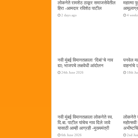
लोकनेते रामशेठ ठाकूर समाजसेवेतील
महात्मा 
हिरा -आमदार रविशेठ पाटील
आमूलाग्र
2 days ago
4 week
नवी मुंबई विमानतळाला ‌‘दिबां‌’चे नाव
पनवेल मह
द्या; भाजपचे लक्षवेधी आंदोलन
वाहनांचे
24th June 2026
18th Ju
नवी मुंबई विमानतळाला लोकनेते स्व.
लोकनेते 
दि.बा. पाटील यांचेच नाव दिले जावे
महोत्सवी
यासाठी आम्ही आग्रही -मुख्यमंत्री
अभीष्टचिं
6th June 2026
2nd Ju