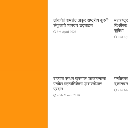
लोकनेते रामशेठ ठाकूर राष्ट्रीय कुस्ती
महाराष्ट्र
संकुलाचे शानदार उद्घाटन
किऑस्क‌’द
सुविधा
3rd April 2026
2nd Apr
राज्यात प्रथम क्रमांक पटकावणाऱ्या
पनवेलमध्
पनवेल महापालिकेला प्रशस्तीपत्र
दुकानदार
प्रदान
21st M
28th March 2026