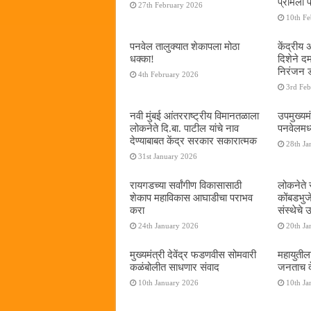
प्रमिला 
27th February 2026
10th F
पनवेल तालुक्यात शेकापला मोठा
केंद्रीय
धक्का!
दिशेने 
निरंजन 
4th February 2026
3rd Fe
नवी मुंबई आंतरराष्ट्रीय विमानतळाला
उपमुख्यम
लोकनेते दि.बा. पाटील यांचे नाव
पनवेलमध्य
देण्याबाबत केंद्र सरकार सकारात्मक
28th Ja
31st January 2026
रायगडच्या सर्वांगीण विकासासाठी
लोकनेते र
शेकाप महाविकास आघाडीचा पराभव
कोंबडभुज
करा
संस्थेचे
24th January 2026
20th Ja
मुख्यमंत्री देवेंद्र फडणवीस सोमवारी
महायुतील
कळंबोलीत साधणार संवाद
जनताच द
10th January 2026
10th Ja