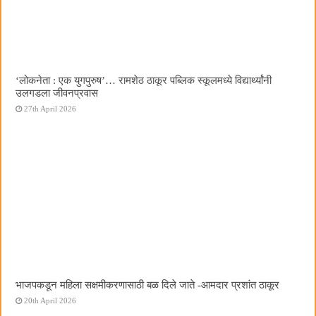
‌‘लोकनेता : एक युगपुरुष‌’… रामशेठ ठाकूर पब्लिक स्कूलमध्ये विद्यार्थ्यांनी
उलगडला जीवनप्रवास
27th April 2026
भाजपकडून महिला सक्षमीकरणासाठी बळ दिले जाते -आमदार प्रशांत ठाकूर
20th April 2026