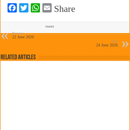
छत्रपती शिवाजी महाराज महाराजस्व समाधान शिबिरास पनवेलमध्ये उत्स्फूर्त प्रतिसाद
Fa
T
W
E
Share
ce
wi
ha
m
bo
tte
ts
ail
tweet
ok
r
A
Previous
22 June 2026
Next
pp
24 June 2026
Related Articles