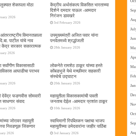
Oct
लुक्यात शेकापला मोठा
केंद्रीय अर्थसंकल्प विकसित भारताच्या
दिशेने दमदार पाऊल -आमदार
Sep
निरंजन डावखरे
ruary 2026
Au
3rd February 2026
Jul
ई आंतरराष्ट्रीय विमानतळाला
उपमुख्यमंत्री अजित पवार यांना
Jun
ि.बा. पाटील यांचे नाव
पनवेलमध्ये श्रद्धांजली
बत केंद्र सरकार सकारात्मक
Ma
28th January 2026
nuary 2026
Apr
ा सर्वांगीण विकासासाठी
लोकनेते रामशेठ ठाकूर यांच्या हस्ते
Ma
हाविकास आघाडीचा पराभव
कोंबडभुजे येथे मच्छीमार सहकारी
Feb
संस्थेचे उद्घाटन
nuary 2026
20th January 2026
Jan
De
री देवेंद्र फडणवीस सोमवारी
महायुतीला विकासकामांची पावती
त साधणार संवाद
जनताच देईल -आमदार प्रशांत ठाकूर
No
nuary 2026
10th January 2026
Oct
ांच्या जोरावर महायुती
स्वाभिमानी रिपब्लिकन पक्षाचा भाजप
Sep
नपा निवडणूक जिंकणार
महायुतीच्या उमेदवारांना जाहीर पाठिंबा
Au
uary 2026
3rd January 2026