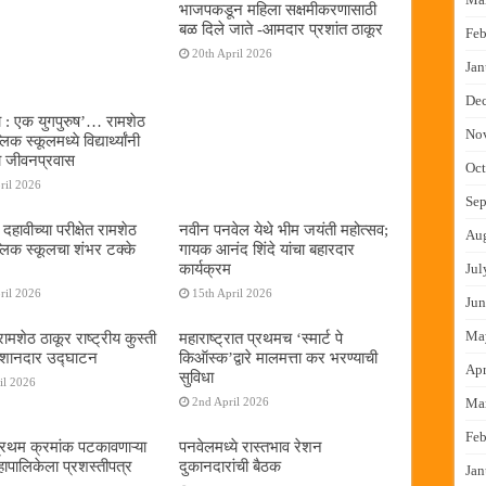
भाजपकडून महिला सक्षमीकरणासाठी
बळ दिले जाते -आमदार प्रशांत ठाकूर
Feb
20th April 2026
Jan
De
ा : एक युगपुरुष‌’… रामशेठ
No
िक स्कूलमध्ये विद्यार्थ्यांनी
 जीवनप्रवास
Oct
ril 2026
Sep
हावीच्या परीक्षेत रामशेठ
नवीन पनवेल येथे भीम जयंती महोत्सव;
Au
्लिक स्कूलचा शंभर टक्के
गायक आनंद शिंदे यांचा बहारदार
कार्यक्रम
Jul
ril 2026
15th April 2026
Jun
Ma
ामशेठ ठाकूर राष्ट्रीय कुस्ती
महाराष्ट्रात प्रथमच ‌‘स्मार्ट पे
 शानदार उद्घाटन
किऑस्क‌’द्वारे मालमत्ता कर भरण्याची
Apr
सुविधा
il 2026
Ma
2nd April 2026
Feb
प्रथम क्रमांक पटकावणाऱ्या
पनवेलमध्ये रास्तभाव रेशन
ापालिकेला प्रशस्तीपत्र
दुकानदारांची बैठक
Jan