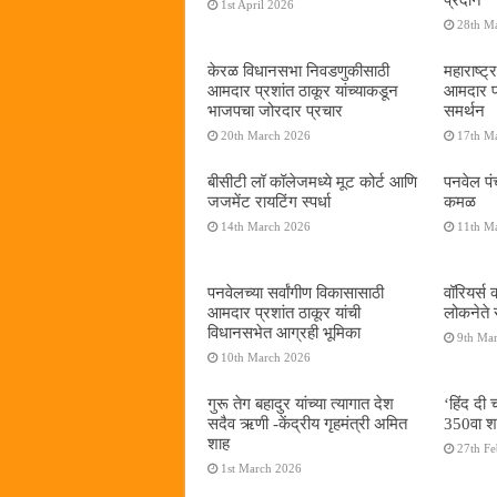
1st April 2026
28th M
केरळ विधानसभा निवडणुकीसाठी
महाराष्ट्र
आमदार प्रशांत ठाकूर यांच्याकडून
आमदार प्
भाजपचा जोरदार प्रचार
समर्थन
20th March 2026
17th M
बीसीटी लॉ कॉलेजमध्ये मूट कोर्ट आणि
पनवेल प
जजमेंट रायटिंग स्पर्धा
कमळ
14th March 2026
11th M
पनवेलच्या सर्वांगीण विकासासाठी
वॉरियर्स क
आमदार प्रशांत ठाकूर यांची
लोकनेते 
विधानसभेत आग्रही भूमिका
9th Ma
10th March 2026
गुरू तेग बहादुर यांच्या त्यागात देश
‘हिंद दी 
सदैव ऋणी -केंद्रीय गृहमंत्री अमित
350वा श
शाह
27th F
1st March 2026