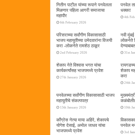
नितीन पाटील यांच्या रूपाने पनवेलला
पनवेल ता
मिळणार पहिला आगरी समाजाचा
धक्का!
महापौर
4th Feb
6th February 2026
परिसराच्या सर्वांगीण विकासासाठी
नवी मुंब
भाजप महायुतीच्या उमेदवारांना विजयी
लोकनेते द
करा -लोकनेते रामशेठ ठाकूर
देण्याबा
2nd February 2026
31st Ja
शेकाप नेते विश्वास भगत यांचा
रायगडच्य
कार्यकर्त्यांसह भाजपमध्ये प्रवेश
शेकाप म
करा
27th January 2026
24th Ja
पनवेलच्या सर्वांगीण विकासासाठी भाजप
मुख्यमंत्
महायुतीचे संकल्पपत्र
कळंबोली
13th January 2026
10th Ja
काँग्रेस नेत्या माया अहिरे, शेकापचे
विकासकाम
योगेश देसाई, अमोल जाधव यांचा
पनवेल म
भाजपमध्ये प्रवेश
3rd Jan