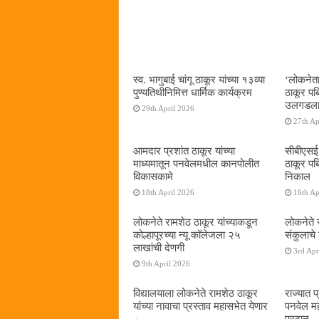
स्व. भागुबाई चांगू ठाकूर यांच्या १३व्या
‌‘लोकनेत
पुण्यतिथीनिमित्त धार्मिक कार्यक्रम
ठाकूर पब्ल
उलगडला
29th April 2026
27th Ap
आमदार प्रशांत ठाकूर यांच्या
सीबीएसई द
माध्यमातून पनवेलमधील कानपोलीत
ठाकूर पब
विकासकामे
निकाल
18th April 2026
16th Ap
लोकनेते रामशेठ ठाकूर यांच्याकडून
लोकनेते र
कोल्हापूरच्या न्यू कॉलेजला २५
संकुलाचे
लाखांची देणगी
3rd Apr
9th April 2026
विद्यालयाला लोकनेते रामशेठ ठाकूर
राज्यात 
यांच्या नावाचा प्रस्ताव महासभेत येणार
पनवेल मह
प्रदान