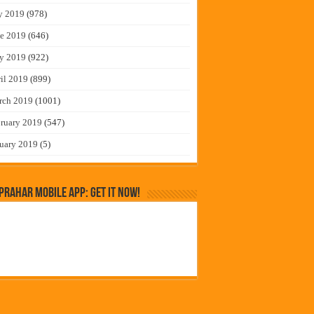
y 2019
(978)
e 2019
(646)
y 2019
(922)
il 2019
(899)
rch 2019
(1001)
ruary 2019
(547)
uary 2019
(5)
rahar Mobile App: Get it Now!