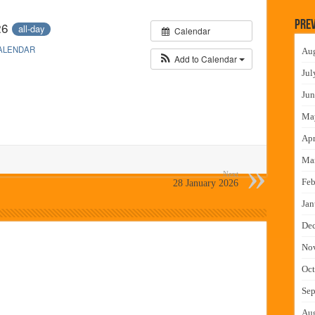
 निकाल जाहीर
Prev
26
all-day
Calendar
च्या मुख्य प्रशासकीय कार्यालयासह भव्य मूट कोर्टचे बुधवारी उद्घाटन
ALENDAR
Au
न इमारतीचे लोकनेते रामशेठ ठाकूर यांच्या उद्घाटन
Add to Calendar
Jul
लमध्ये बैठक
Jun
Ma
Apr
Ma
Next
Feb
28 January 2026
Jan
De
No
Oct
Sep
Au