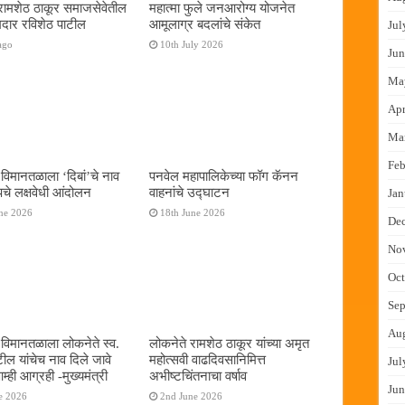
रामशेठ ठाकूर समाजसेवेतील
महात्मा फुले जनआरोग्य योजनेत
दार रविशेठ पाटील
आमूलाग्र बदलांचे संकेत
Jul
ago
10th July 2026
Jun
Ma
Apr
Ma
Feb
 विमानतळाला ‌‘दिबां‌’चे नाव
पनवेल महापालिकेच्या फॉग कॅनन
पचे लक्षवेधी आंदोलन
वाहनांचे उद्घाटन
Jan
ne 2026
18th June 2026
De
No
Oct
Sep
Au
ई विमानतळाला लोकनेते स्व.
लोकनेते रामशेठ ठाकूर यांच्या अमृत
टील यांचेच नाव दिले जावे
महोत्सवी वाढदिवसानिमित्त
Jul
्ही आग्रही -मुख्यमंत्री
अभीष्टचिंतनाचा वर्षाव
Jun
e 2026
2nd June 2026