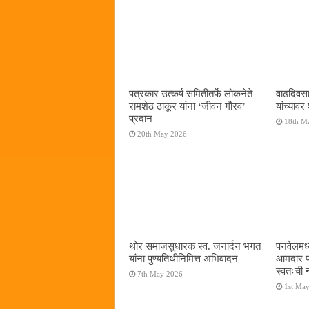
पत्रकार उत्कर्ष समितीतर्फे लोकनेते
वाढदिवसान
रामशेठ ठाकूर यांना ‌‘जीवन गौरव‌’
यांच्यावर 
प्रदान
18th M
20th May 2026
थोर समाजसुधारक स्व. जनार्दन भगत
पनवेलमध्य
यांना पुण्यतिथीनिमित्त अभिवादन
आमदार प्
स्वतःची न
7th May 2026
1st Ma