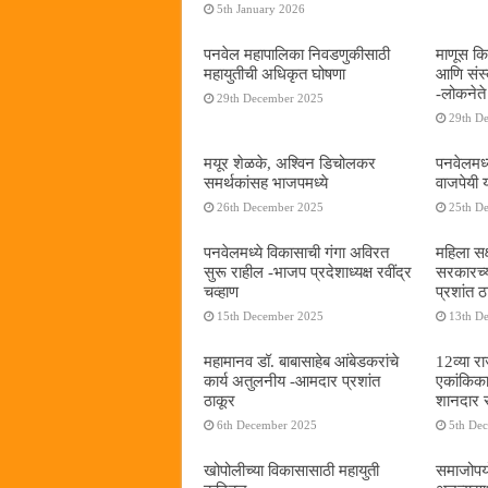
5th January 2026
पनवेल महापालिका निवडणुकीसाठी
माणूस कि
महायुतीची अधिकृत घोषणा
आणि संस्क
-लोकनेते
29th December 2025
29th D
मयूर शेळके, अश्विन डिचोलकर
पनवेलमध्
समर्थकांसह भाजपमध्ये
वाजपेयी 
26th December 2025
25th D
पनवेलमध्ये विकासाची गंगा अविरत
महिला सक
सुरू राहील -भाजप प्रदेशाध्यक्ष रवींद्र
सरकारच्
चव्हाण
प्रशांत ठ
15th December 2025
13th D
महामानव डॉ. बाबासाहेब आंबेडकरांचे
12व्या र
कार्य अतुलनीय -आमदार प्रशांत
एकांकिका 
ठाकूर
शानदार स
6th December 2025
5th De
खोपोलीच्या विकासासाठी महायुती
समाजोपयो