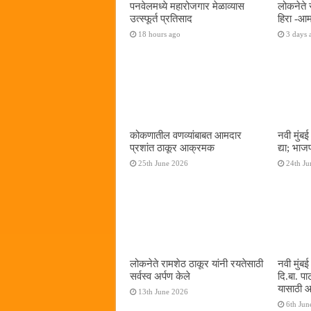
पनवेलमध्ये महारोजगार मेळाव्यास
लोकनेते 
उत्स्फूर्त प्रतिसाद
हिरा -आम
18 hours ago
3 days 
कोकणातील वणव्यांबाबत आमदार
नवी मुंबई
प्रशांत ठाकूर आक्रमक
द्या; भाज
25th June 2026
24th Ju
लोकनेते रामशेठ ठाकूर यांनी रयतेसाठी
नवी मुंब
सर्वस्व अर्पण केले
दि.बा. पा
यासाठी आम
13th June 2026
6th Jun