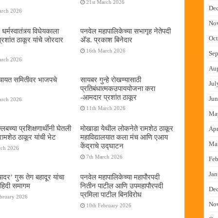
21st March 2026
De
arch 2026
No
 धर्मस्वातंत्र्य विधेयकाला
पनवेल महापालिकेच्या सभागृह नेतेपदी
Oct
रशांत ठाकूर यांचे जोरदार
अ‍ॅड. प्रकाश बिनेदार
16th March 2026
Sep
arch 2026
Au
ंचायत समितीवर भाजपचे
सायबर गुन्हे रोखण्यासाठी
Jul
प्रतिबंधात्मकउपाययोजना करा
-आमदार प्रशांत ठाकूर
Jun
arch 2026
11th March 2026
Ma
्लबच्या प्रशिक्षणार्थींनी घेतली
मोखाडा येथील लोकनेते रामशेठ ठाकूर
Apr
रामशेठ ठाकूर यांची भेट
महाविद्यालयात कला मंच आणि एआय
Ma
केंद्राचे उद्घाटन
rch 2026
7th March 2026
Feb
Jan
चादर’ गुरू तेग बहादूर यांचा
पनवेल महापालिकेच्या महापौरपदी
हिदी समागम
नितीन पाटील आणि उपमहापौरपदी
De
प्रमिला पाटील बिनविरोध
ebruary 2026
No
10th February 2026