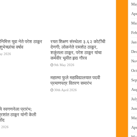
Ma
Apr
Ma
Feb
िमित्त युवा नेते परेश ठाकूर
रयत शिक्षण संस्थेला ३.६२ कोटींची
Jan
शुभेच्छांचा वर्षाव
देणगी; लोकनेते रामशेठ ठाकूर,
De
शकुंतला ठाकूर, परेश ठाकूर यांचा
ay 2026
कर्मवीर भूमीत हृद्य गौरव
No
9th May 2026
Oct
महात्मा फुले महाविद्यालयात पदवी
Sep
प्रमाणपत्र वितरण समारंभ
Au
30th April 2026
Jul
Jun
े स्वगणनेला प्रारंभ;
रशांत ठाकूर यांनी केली
Ma
ोंद
y 2026
Apr
Ma