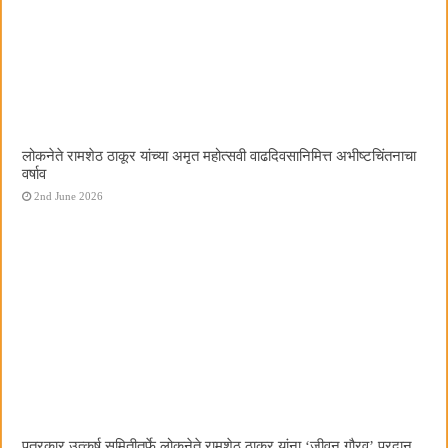
लोकनेते रामशेठ ठाकूर यांच्या अमृत महोत्सवी वाढदिवसानिमित्त अभीष्टचिंतनाचा
वर्षाव
2nd June 2026
पत्रकार उत्कर्ष समितीतर्फे लोकनेते रामशेठ ठाकूर यांना ‌‘जीवन गौरव‌’ प्रदान