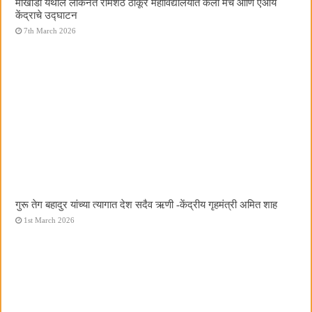
मोखाडा येथील लोकनेते रामशेठ ठाकूर महाविद्यालयात कला मंच आणि एआय
केंद्राचे उद्घाटन
7th March 2026
गुरू तेग बहादुर यांच्या त्यागात देश सदैव ऋणी -केंद्रीय गृहमंत्री अमित शाह
1st March 2026