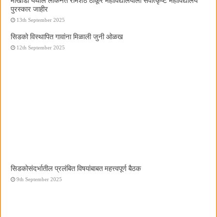
मोखाडा येथील लोकनेते रामशेठ ठाकूर महाविद्यालयाला सर्वोत्कृष्ट महाविद्यालय
पुरस्कार जाहीर
13th September 2025
सिडको विस्थापित गावांना मिळाली जुनी ओळख
12th September 2025
सिडकोसंदर्भातील प्रलंबित विषयांबाबत महत्त्वपूर्ण बैठक
9th September 2025
लोकनेते रामशेठ ठाकूर यांच्या अमृत महोत्सवी वर्षानिमित्त नागरिकांना मोफत
गणपतीचा शिधा वितरित
29th August 2025
लोकनेते रामशेठ ठाकूर आणि आमदार प्रशांत ठाकूर यांच्या हस्ते आरती संग्रहांचे
प्रकाशन
26th August 2025