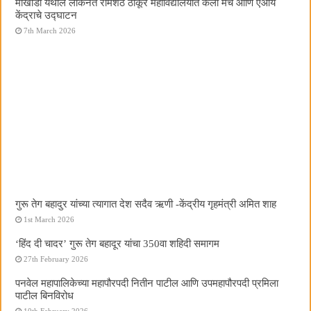
मोखाडा येथील लोकनेते रामशेठ ठाकूर महाविद्यालयात कला मंच आणि एआय
केंद्राचे उद्घाटन
7th March 2026
गुरू तेग बहादुर यांच्या त्यागात देश सदैव ऋणी -केंद्रीय गृहमंत्री अमित शाह
1st March 2026
‘हिंद दी चादर’ गुरू तेग बहादूर यांचा 350वा शहिदी समागम
27th February 2026
पनवेल महापालिकेच्या महापौरपदी नितीन पाटील आणि उपमहापौरपदी प्रमिला
पाटील बिनविरोध
10th February 2026