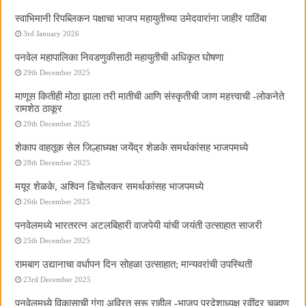
स्वाभिमानी रिपब्लिकन पक्षाचा भाजप महायुतीच्या उमेदवारांना जाहीर पाठिंबा
3rd January 2026
पनवेल महापालिका निवडणुकीसाठी महायुतीची अधिकृत घोषणा
29th December 2025
माणूस कितीही मोठा झाला तरी मातीची आणि संस्कृतीची जाण महत्त्वाची -लोकनेते
रामशेठ ठाकूर
29th December 2025
शेकाप वाहतूक सेल जिल्हाध्यक्ष जयेंद्र शेळके समर्थकांसह भाजपमध्ये
28th December 2025
मयूर शेळके, अश्विन डिचोलकर समर्थकांसह भाजपमध्ये
26th December 2025
पनवेलमध्ये भारतरत्न अटलबिहारी वाजपेयी यांची जयंती उत्साहात साजरी
25th December 2025
रामबाग उद्यानाचा वर्धापन दिन सोहळा उत्साहात; मान्यवरांची उपस्थिती
23rd December 2025
पनवेलमध्ये विकासाची गंगा अविरत सुरू राहील -भाजप प्रदेशाध्यक्ष रवींद्र चव्हाण