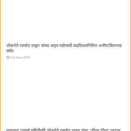
लोकनेते रामशेठ ठाकूर यांच्या अमृत महोत्सवी वाढदिवसानिमित्त अभीष्टचिंतनाचा
वर्षाव
2nd June 2026
पत्रकार उत्कर्ष समितीतर्फे लोकनेते रामशेठ ठाकूर यांना ‌‘जीवन गौरव‌’ प्रदान