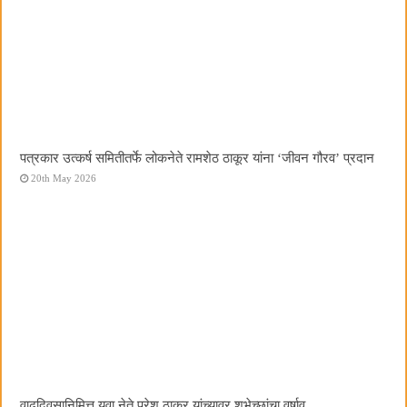
पत्रकार उत्कर्ष समितीतर्फे लोकनेते रामशेठ ठाकूर यांना ‌‘जीवन गौरव‌’ प्रदान
20th May 2026
वाढदिवसानिमित्त युवा नेते परेश ठाकूर यांच्यावर शुभेच्छांचा वर्षाव