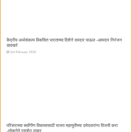
केंद्रीय अर्थसंकल्प विकसित भारताच्या दिशेने दमदार पाऊल -आमदार निरंजन
डावखरे
3rd February 2026
परिसराच्या सर्वांगीण विकासासाठी भाजप महायुतीच्या उमेदवारांना विजयी करा
-लोकनेते रामशेठ ठाकूर