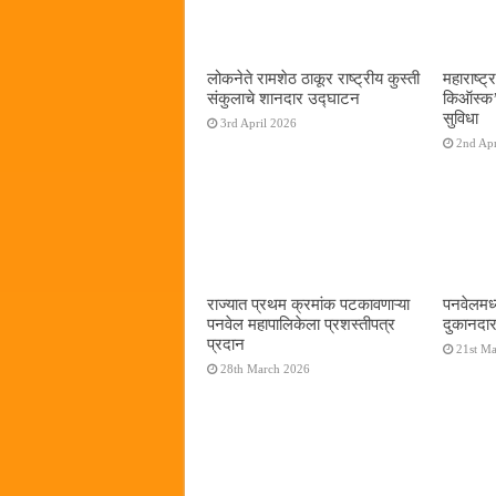
लोकनेते रामशेठ ठाकूर राष्ट्रीय कुस्ती
महाराष्ट्र
संकुलाचे शानदार उद्घाटन
किऑस्क‌’द
सुविधा
3rd April 2026
2nd Apr
राज्यात प्रथम क्रमांक पटकावणाऱ्या
पनवेलमध्
पनवेल महापालिकेला प्रशस्तीपत्र
दुकानदार
प्रदान
21st M
28th March 2026