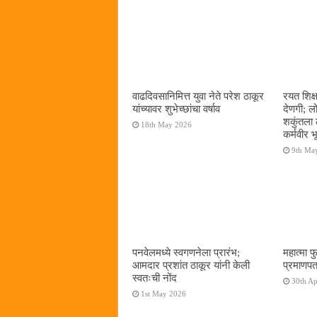
वाढदिवसानिमित्त युवा नेते परेश ठाकूर
रयत शिक्
यांच्यावर शुभेच्छांचा वर्षाव
देणगी; ल
शकुंतला 
18th May 2026
कर्मवीर भ
9th Ma
पनवेलमध्ये स्वगणनेला प्रारंभ;
महात्मा फ
आमदार प्रशांत ठाकूर यांनी केली
प्रमाणपत
स्वतःची नोंद
30th Ap
1st May 2026