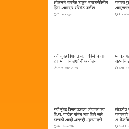
लोकनेते रामशेठ ठाकूर समाजसेवेतील
महात्मा 
हिरा -आमदार रविशेठ पाटील
आमूलाग्र
2 days ago
4 week
नवी मुंबई विमानतळाला ‌‘दिबां‌’चे नाव
पनवेल मह
द्या; भाजपचे लक्षवेधी आंदोलन
वाहनांचे
24th June 2026
18th Ju
नवी मुंबई विमानतळाला लोकनेते स्व.
लोकनेते 
दि.बा. पाटील यांचेच नाव दिले जावे
महोत्सवी
यासाठी आम्ही आग्रही -मुख्यमंत्री
अभीष्टचिं
6th June 2026
2nd Ju