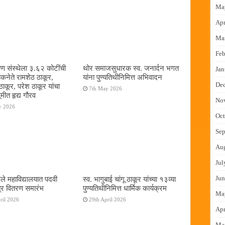
Ma
Apr
Ma
Feb
षण संस्थेला ३.६२ कोटींची
थोर समाजसुधारक स्व. जनार्दन भगत
Jan
ोकनेते रामशेठ ठाकूर,
यांना पुण्यतिथीनिमित्त अभिवादन
De
ठाकूर, परेश ठाकूर यांचा
7th May 2026
ूमीत हृद्य गौरव
No
y 2026
Oct
Sep
Au
Jul
Jun
ुले महाविद्यालयात पदवी
स्व. भागुबाई चांगू ठाकूर यांच्या १३व्या
्र वितरण समारंभ
पुण्यतिथीनिमित्त धार्मिक कार्यक्रम
Ma
ril 2026
29th April 2026
Apr
Ma