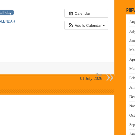
न इमारतीचे लोकनेते रामशेठ ठाकूर यांच्या उद्घाटन
Prev
all-day
Calendar
लमध्ये बैठक
ALENDAR
Au
 वाटपाचा उपक्रम
Add to Calendar
Jul
माधान शिबिरास पनवेलमध्ये उत्स्फूर्त प्रतिसाद
Jun
Ma
Apr
Ma
Next
Feb
01 July 2026
Jan
De
No
Oct
Sep
Au