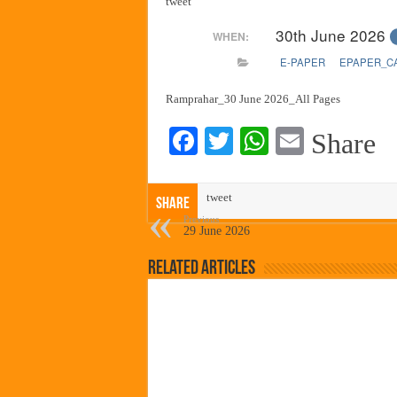
tweet
पालेखुर्द येथील जि.प. शाळेच्या नूत
30th June 2026
WHEN:
हर घर तिरंगा अभियानासंदर्भात पनवे
E-PAPER
EPAPER_C
कामोठे येथे समाजोपयोगी वस्तूंच्या
छत्रपती शिवाजी महाराज महाराजस्व स
Ramprahar_30 June 2026_All Pages
Fa
T
W
E
Share
ce
wi
ha
m
bo
tte
ts
ail
tweet
Share
ok
r
A
Previous
29 June 2026
pp
Related Articles