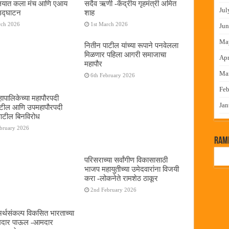
यालयात कला मंच आणि एआय
सदैव ऋणी -केंद्रीय गृहमंत्री अमित
Jul
 उद्घाटन
शाह
rch 2026
1st March 2026
Jun
Ma
नितीन पाटील यांच्या रूपाने पनवेलला
मिळणार पहिला आगरी समाजाचा
Apr
महापौर
Ma
6th February 2026
Feb
ापालिकेच्या महापौरपदी
Jan
ाटील आणि उपमहापौरपदी
पाटील बिनविरोध
ebruary 2026
RamP
परिसराच्या सर्वांगीण विकासासाठी
भाजप महायुतीच्या उमेदवारांना विजयी
करा -लोकनेते रामशेठ ठाकूर
2nd February 2026
 अर्थसंकल्प विकसित भारताच्या
दमदार पाऊल -आमदार