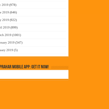
y 2019
(978)
e 2019
(646)
y 2019
(922)
il 2019
(899)
rch 2019
(1001)
ruary 2019
(547)
uary 2019
(5)
rahar Mobile App: Get it Now!