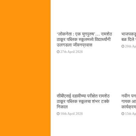
‌‘लोकनेता : एक युगपुरुष‌’… रामशेठ
भाजपकडू
ठाकूर पब्लिक स्कूलमध्ये विद्यार्थ्यांनी
बळ दिले 
उलगडला जीवनप्रवास
20th Ap
27th April 2026
सीबीएसई दहावीच्या परीक्षेत रामशेठ
नवीन पनव
ठाकूर पब्लिक स्कूलचा शंभर टक्के
गायक आनं
निकाल
कार्यक्रम
16th April 2026
15th Ap