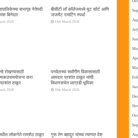
Oct
ापालिकेच्या सभागृह नेतेपदी
बीसीटी लॉ कॉलेजमध्ये मूट कोर्ट आणि
Sep
रकाश बिनेदार
जजमेंट रायटिंग स्पर्धा
Au
arch 2026
14th March 2026
Jul
Jun
Ma
Apr
Ma
्हे रोखण्यासाठी
पनवेलच्या सर्वांगीण विकासासाठी
ात्मकउपाययोजना करा
आमदार प्रशांत ठाकूर यांची
Feb
्रशांत ठाकूर
विधानसभेत आग्रही भूमिका
Jan
arch 2026
10th March 2026
De
No
Oct
Sep
ेथील लोकनेते रामशेठ ठाकूर
गुरू तेग बहादुर यांच्या त्यागात देश
Au