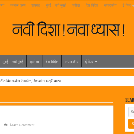
म्या
पनवेल-उरण
रायगड
मुंबई – नवी मुंबई
क्रीडा
देश-विदेश
संपादकीय
ई-पेपर
मुंबई – नवी मुंबई
क्रीडा
देश-विदेश
संपादकीय
ई-पेपर
त विद्यार्थ्यांना रेनकोट, शिक्षकांना छत्री वाटप
ल हिरा -आमदार रविशेठ पाटील
Sea
ूर यांच्या वाढदिवसानिमित्त राज्यभरातून शुभेच्छांचा वर्षाव
मेळावा
 निकाल जाहीर
Leave a comment
च्या मुख्य प्रशासकीय कार्यालयासह भव्य मूट कोर्टचे बुधवारी उद्घाटन