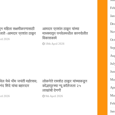
Feb
Jan
De
न महिला सक्षमीकरणासाठी
आमदार प्रशांत ठाकूर यांच्या
No
जाते -आमदार प्रशांत ठाकूर
माध्यमातून पनवेलमधील कानपोलीत
विकासकामे
ril 2026
Oct
18th April 2026
Sep
Au
Jul
Jun
Ma
ेल येथे भीम जयंती महोत्सव;
लोकनेते रामशेठ ठाकूर यांच्याकडून
द शिंदे यांचा बहारदार
कोल्हापूरच्या न्यू कॉलेजला २५
Apr
लाखांची देणगी
Ma
ril 2026
9th April 2026
Feb
Jan