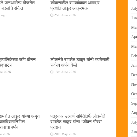
फुले जनआरोग्य योजनेत
कोकणातील वणव्यांबाबत आमदार
 बदलांचे संकेत
प्रशांत ठाकूर आक्रमक
Jul
s ago
25th June 2026
Jun
Ma
Apr
Ma
Feb
ापालिकेच्या फॉग कॅनन
लोकनेते रामशेठ ठाकूर यांनी रयतेसाठी
 उद्घाटन
सर्वस्व अर्पण केले
Jan
ne 2026
13th June 2026
De
No
Oct
Sep
Au
रामशेठ ठाकूर यांच्या अमृत
पत्रकार उत्कर्ष समितीतर्फे लोकनेते
 वाढदिवसानिमित्त
रामशेठ ठाकूर यांना ‌‘जीवन गौरव‌’
Jul
तनाचा वर्षाव
प्रदान
Jun
ne 2026
20th May 2026