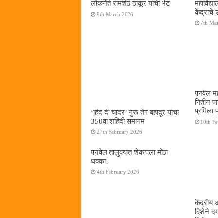
लोकनेते रामशेठ ठाकूर यांची भेट
महाविद्
केंद्राचे
9th March 2026
7th Ma
पनवेल मह
नितीन प
प्रमिला 
‘हिंद दी चादर’ गुरू तेग बहादूर यांचा
350वा शहिदी समागम
10th F
27th February 2026
पनवेल तालुक्यात शेकापला मोठा
धक्का!
4th February 2026
केंद्रीय
दिशेने 