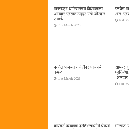
महाराष्ट्र धर्मस्वातंत्र्य विधेयकाला
पनवेल मह
आमदार प्रशांत ठाकूर यांचे जोरदार
अ‍ॅड. प्
समर्थन
16th M
17th March 2026
पनवेल पंचायत समितीवर भाजपचे
सायबर गुन
कमळ
प्रतिबंध
-आमदार प
11th March 2026
11th M
वॉरियर्स क्लबच्या प्रशिक्षणार्थींनी घेतली
मोखाडा य