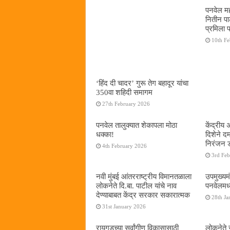
पनवेल मह
नितीन प
प्रमिला 
10th F
‘हिंद दी चादर’ गुरू तेग बहादूर यांचा
350वा शहिदी समागम
27th February 2026
पनवेल तालुक्यात शेकापला मोठा
केंद्रीय
धक्का!
दिशेने 
निरंजन 
4th February 2026
3rd Fe
नवी मुंबई आंतरराष्ट्रीय विमानतळाला
उपमुख्यम
लोकनेते दि.बा. पाटील यांचे नाव
पनवेलमध्य
देण्याबाबत केंद्र सरकार सकारात्मक
28th Ja
31st January 2026
रायगडच्या सर्वांगीण विकासासाठी
लोकनेते र