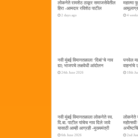
लोकनेते रामशेठ ठाकूर समाजसेवेतील
महात्मा 
हिरा -आमदार रविशेठ पाटील
आमूलाग्र
2 days ago
4 week
नवी मुंबई विमानतळाला ‌‘दिबां‌’चे नाव
पनवेल मह
द्या; भाजपचे लक्षवेधी आंदोलन
वाहनांचे
24th June 2026
18th Ju
नवी मुंबई विमानतळाला लोकनेते स्व.
लोकनेते 
दि.बा. पाटील यांचेच नाव दिले जावे
महोत्सवी
यासाठी आम्ही आग्रही -मुख्यमंत्री
अभीष्टचिं
6th June 2026
2nd Ju