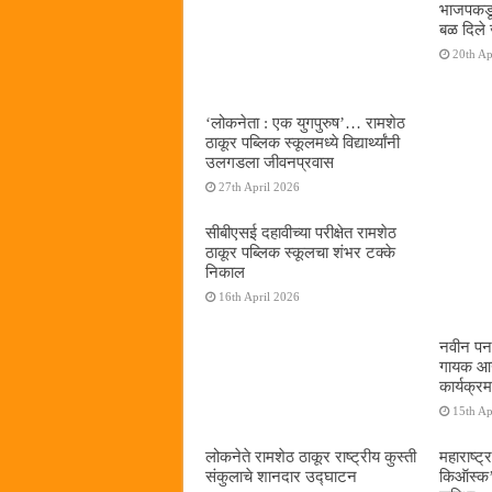
भाजपकडू
बळ दिले 
20th Ap
‌‘लोकनेता : एक युगपुरुष‌’… रामशेठ
ठाकूर पब्लिक स्कूलमध्ये विद्यार्थ्यांनी
उलगडला जीवनप्रवास
27th April 2026
सीबीएसई दहावीच्या परीक्षेत रामशेठ
ठाकूर पब्लिक स्कूलचा शंभर टक्के
निकाल
16th April 2026
नवीन पनव
गायक आनं
कार्यक्रम
15th Ap
लोकनेते रामशेठ ठाकूर राष्ट्रीय कुस्ती
महाराष्ट्र
संकुलाचे शानदार उद्घाटन
किऑस्क‌’द