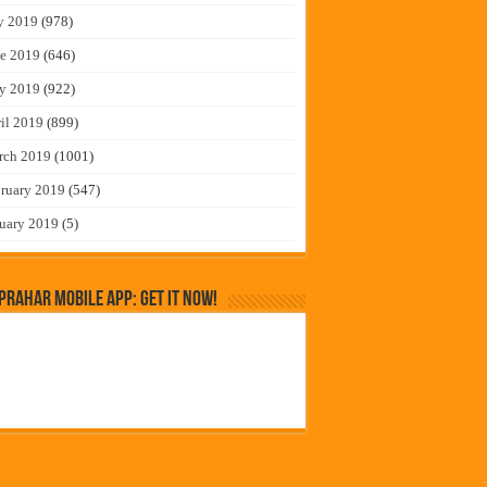
y 2019
(978)
e 2019
(646)
y 2019
(922)
il 2019
(899)
rch 2019
(1001)
ruary 2019
(547)
uary 2019
(5)
rahar Mobile App: Get it Now!