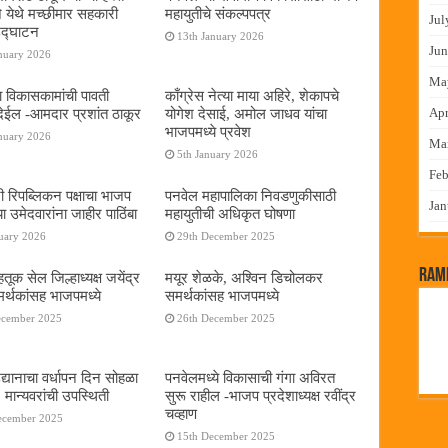
े येथे मच्छीमार सहकारी
महायुतीचे संकल्पपत्र
Jul
 उद्घाटन
13th January 2026
Jun
nuary 2026
Ma
ा विकासकामांची पावती
काँग्रेस नेत्या माया अहिरे, शेकापचे
Apr
ेईल -आमदार प्रशांत ठाकूर
योगेश देसाई, अमोल जाधव यांचा
भाजपमध्ये प्रवेश
nuary 2026
Ma
5th January 2026
Feb
नी रिपब्लिकन पक्षाचा भाजप
पनवेल महापालिका निवडणुकीसाठी
Jan
या उमेदवारांना जाहीर पाठिंबा
महायुतीची अधिकृत घोषणा
uary 2026
29th December 2025
RamP
तूक सेल जिल्हाध्यक्ष जयेंद्र
मयूर शेळके, अश्विन डिचोलकर
र्थकांसह भाजपमध्ये
समर्थकांसह भाजपमध्ये
ecember 2025
26th December 2025
द्यानाचा वर्धापन दिन सोहळा
पनवेलमध्ये विकासाची गंगा अविरत
 मान्यवरांची उपस्थिती
सुरू राहील -भाजप प्रदेशाध्यक्ष रवींद्र
चव्हाण
ecember 2025
15th December 2025