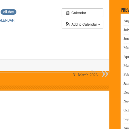
न इमारतीचे लोकनेते रामशेठ ठाकूर यांच्या उद्घाटन
Prev
6
all-day
Calendar
लमध्ये बैठक
ALENDAR
Au
 वाटपाचा उपक्रम
Add to Calendar
Jul
माधान शिबिरास पनवेलमध्ये उत्स्फूर्त प्रतिसाद
Jun
Ma
Apr
Ma
Next
Feb
31 March 2026
Jan
De
No
Oct
Sep
Au