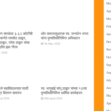
Ma
Apr
Ma
Feb
षण संस्थेला ३.६२ कोटींची
थोर समाजसुधारक स्व. जनार्दन भगत
Jan
ोकनेते रामशेठ ठाकूर,
यांना पुण्यतिथीनिमित्त अभिवादन
De
ठाकूर, परेश ठाकूर यांचा
7th May 2026
ूमीत हृद्य गौरव
No
y 2026
Oct
Sep
Au
Jul
Jun
ुले महाविद्यालयात पदवी
स्व. भागुबाई चांगू ठाकूर यांच्या १३व्या
्र वितरण समारंभ
पुण्यतिथीनिमित्त धार्मिक कार्यक्रम
Ma
ril 2026
29th April 2026
Apr
Ma