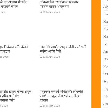
फुले जनआरोग्य योजनेत
कोकणातील वणव्यांबाबत आमदार
 बदलांचे संकेत
प्रशांत ठाकूर आक्रमक
Jul
s ago
25th June 2026
Jun
Ma
Apr
Ma
Feb
ापालिकेच्या फॉग कॅनन
लोकनेते रामशेठ ठाकूर यांनी रयतेसाठी
 उद्घाटन
सर्वस्व अर्पण केले
Jan
ne 2026
13th June 2026
De
No
Oct
Sep
Au
रामशेठ ठाकूर यांच्या अमृत
पत्रकार उत्कर्ष समितीतर्फे लोकनेते
 वाढदिवसानिमित्त
रामशेठ ठाकूर यांना ‌‘जीवन गौरव‌’
Jul
तनाचा वर्षाव
प्रदान
Jun
ne 2026
20th May 2026