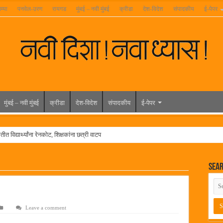
म्या
पनवेल-उरण
रायगड
मुंबई – नवी मुंबई
क्रीडा
देश-विदेश
संपादकीय
ई-पेपर
मुंबई – नवी मुंबई
क्रीडा
देश-विदेश
संपादकीय
ई-पेपर
त विद्यार्थ्यांना रेनकोट, शिक्षकांना छत्री वाटप
ल हिरा -आमदार रविशेठ पाटील
Sea
ूर यांच्या वाढदिवसानिमित्त राज्यभरातून शुभेच्छांचा वर्षाव
मेळावा
 निकाल जाहीर
Leave a comment
च्या मुख्य प्रशासकीय कार्यालयासह भव्य मूट कोर्टचे बुधवारी उद्घाटन