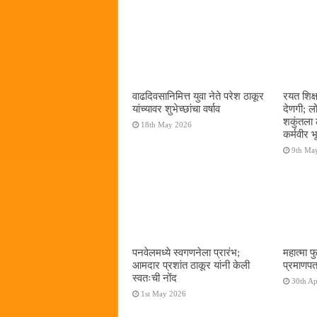
वाढदिवसानिमित्त युवा नेते परेश ठाकूर
रयत शिक्
यांच्यावर शुभेच्छांचा वर्षाव
देणगी; ल
शकुंतला 
18th May 2026
कर्मवीर भ
9th Ma
पनवेलमध्ये स्वगणनेला प्रारंभ;
महात्मा फ
आमदार प्रशांत ठाकूर यांनी केली
प्रमाणपत
स्वतःची नोंद
30th Ap
1st May 2026