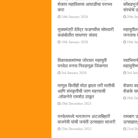
शेकाप महाविकास आघाडीचा पराभव
कोंबडभुज
करा
संस्थेचे
24th January 2026
20th Ja
मुख्यमंत्री देवेंद्र फडणवीस सोमवारी
महायुतील
कळंबोलीत साधणार संवाद
जनताच द
10th January 2026
10th Ja
विकासकामांच्या जोरावर महायुती
स्वाभिमा
पनवेल मनपा निवडणूक जिंकणार
महायुतीच्
3rd January 2026
3rd Jan
माणूस कितीही मोठा झाला तरी मातीची
शेकाप वाह
आणि संस्कृतीची जाण महत्त्वाची
शेळके सम
-लोकनेते रामशेठ ठाकूर
28th D
29th December 2025
पनवेलमध्ये भारतरत्न अटलबिहारी
रामबाग उ
वाजपेयी यांची जयंती उत्साहात साजरी
उत्साहात;
25th December 2025
23rd D