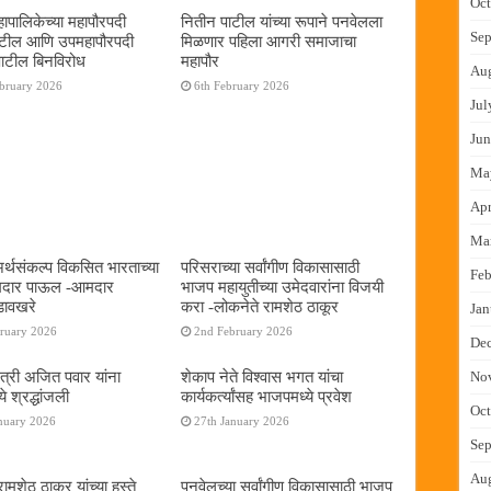
Oct
ापालिकेच्या महापौरपदी
नितीन पाटील यांच्या रूपाने पनवेलला
Sep
ाटील आणि उपमहापौरपदी
मिळणार पहिला आगरी समाजाचा
पाटील बिनविरोध
महापौर
Au
ebruary 2026
6th February 2026
Jul
Jun
Ma
Apr
Ma
 अर्थसंकल्प विकसित भारताच्या
परिसराच्या सर्वांगीण विकासासाठी
Feb
दमदार पाऊल -आमदार
भाजप महायुतीच्या उमेदवारांना विजयी
डावखरे
करा -लोकनेते रामशेठ ठाकूर
Jan
bruary 2026
2nd February 2026
De
ंत्री अजित पवार यांना
शेकाप नेते विश्वास भगत यांचा
No
े श्रद्धांजली
कार्यकर्त्यांसह भाजपमध्ये प्रवेश
Oct
nuary 2026
27th January 2026
Sep
Au
ामशेठ ठाकूर यांच्या हस्ते
पनवेलच्या सर्वांगीण विकासासाठी भाजप