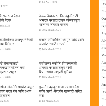
1st April 2026
De
il 2026
No
ये रास्तभाव रेशन
केरळ विधानसभा निवडणुकीसाठी
Oct
ांची बैठक
आमदार प्रशांत ठाकूर यांच्याकडून
भाजपचा जोरदार प्रचार
arch 2026
Sep
20th March 2026
Au
ापालिकेच्या सभागृह नेतेपदी
बीसीटी लॉ कॉलेजमध्ये मूट कोर्ट आणि
Jul
रकाश बिनेदार
जजमेंट रायटिंग स्पर्धा
Jun
arch 2026
14th March 2026
Ma
Apr
्हे रोखण्यासाठी
पनवेलच्या सर्वांगीण विकासासाठी
ात्मकउपाययोजना करा
आमदार प्रशांत ठाकूर यांची
Ma
्रशांत ठाकूर
विधानसभेत आग्रही भूमिका
Feb
arch 2026
10th March 2026
Jan
ेथील लोकनेते रामशेठ ठाकूर
गुरू तेग बहादुर यांच्या त्यागात देश
यालयात कला मंच आणि एआय
सदैव ऋणी -केंद्रीय गृहमंत्री अमित
De
 उद्घाटन
शाह
No
rch 2026
1st March 2026