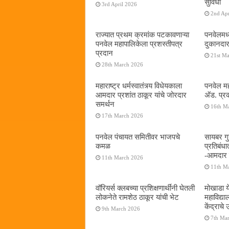
सुविधा
3rd April 2026
2nd Apr
राज्यात प्रथम क्रमांक पटकावणाऱ्या
पनवेलमध्
पनवेल महापालिकेला प्रशस्तीपत्र
दुकानदार
प्रदान
21st M
28th March 2026
महाराष्ट्र धर्मस्वातंत्र्य विधेयकाला
पनवेल मह
आमदार प्रशांत ठाकूर यांचे जोरदार
अ‍ॅड. प्
समर्थन
16th M
17th March 2026
पनवेल पंचायत समितीवर भाजपचे
सायबर गुन
कमळ
प्रतिबंध
-आमदार प
11th March 2026
11th M
वॉरियर्स क्लबच्या प्रशिक्षणार्थींनी घेतली
मोखाडा य
लोकनेते रामशेठ ठाकूर यांची भेट
महाविद्
केंद्राचे
9th March 2026
7th Ma