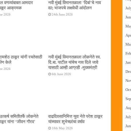
ल वणव्यांबाबत आमदार
नवी मुंबई विमानतळाला ‌‘दिबां‌’चे नाव
 ठाकूर आक्रमक
द्या; भाजपचे लक्षवेधी आंदोलन
Jul
ne 2026
24th June 2026
Jun
Ma
Apr
Ma
Feb
रामशेठ ठाकूर यांनी रयतेसाठी
नवी मुंबई विमानतळाला लोकनेते स्व.
र्पण केले
दि.बा. पाटील यांचेच नाव दिले जावे
Jan
यासाठी आम्ही आग्रही -मुख्यमंत्री
ne 2026
De
6th June 2026
No
Oct
Sep
Au
त्कर्ष समितीतर्फे लोकनेते
वाढदिवसानिमित्त युवा नेते परेश ठाकूर
Jul
कूर यांना ‌‘जीवन गौरव‌’
यांच्यावर शुभेच्छांचा वर्षाव
Jun
18th May 2026