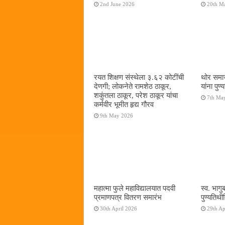
2nd June 2026
20th M
रयत शिक्षण संस्थेला ३.६२ कोटींची
थोर समा
देणगी; लोकनेते रामशेठ ठाकूर,
यांना पुण
शकुंतला ठाकूर, परेश ठाकूर यांचा
7th Ma
कर्मवीर भूमीत हृद्य गौरव
9th May 2026
महात्मा फुले महाविद्यालयात पदवी
स्व. भागुब
प्रमाणपत्र वितरण समारंभ
पुण्यतिथी
30th April 2026
29th Ap