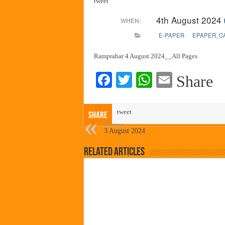
tweet
कामोठे येथे समाजोपयोगी वस्तूंच्या
4th August 2024
WHEN:
छत्रपती शिवाजी महाराज महाराजस्व स
E-PAPER
EPAPER_C
बाल्मर लॉरी आणि शेल इंडियातील क
कॉमनवेल्थ टेबल टेनिस स्पर्धेत सीकेट
Ramprahar 4 August 2024__All Pages
Fa
T
W
E
Share
ce
wi
ha
m
bo
tte
ts
ail
tweet
Share
ok
r
A
Previous
3 August 2024
pp
Related Articles