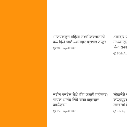
भाजपकडून महिला सक्षमीकरणासाठी
आमदार प्र
बळ दिले जाते -आमदार प्रशांत ठाकूर
माध्यमा
विकासका
20th April 2026
18th Ap
नवीन पनवेल येथे भीम जयंती महोत्सव;
लोकनेते 
गायक आनंद शिंदे यांचा बहारदार
कोल्हापूर
कार्यक्रम
लाखांची 
15th April 2026
9th Apr