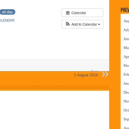
 वाटपाचा उपक्रम
Prev
all-day
Calendar
माधान शिबिरास पनवेलमध्ये उत्स्फूर्त प्रतिसाद
ALENDAR
Au
ंत्राटी कामगारांना भरघोस पगारवाढ
Add to Calendar
Jul
ीच्या स्वस्तिका घोषची सुवर्णझेप
Jun
Ma
Apr
Ma
Next
Feb
5 August 2024
Jan
De
No
Oct
Sep
Au