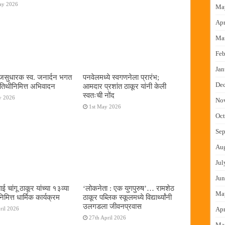
ay 2026
Ma
Apr
Ma
Feb
Jan
जसुधारक स्व. जनार्दन भगत
पनवेलमध्ये स्वगणनेला प्रारंभ;
De
्यतिथीनिमित्त अभिवादन
आमदार प्रशांत ठाकूर यांनी केली
स्वतःची नोंद
y 2026
No
1st May 2026
Oct
Sep
Au
Jul
Jun
ाई चांगू ठाकूर यांच्या १३व्या
‌‘लोकनेता : एक युगपुरुष‌’… रामशेठ
Ma
निमित्त धार्मिक कार्यक्रम
ठाकूर पब्लिक स्कूलमध्ये विद्यार्थ्यांनी
उलगडला जीवनप्रवास
ril 2026
Apr
27th April 2026
Ma