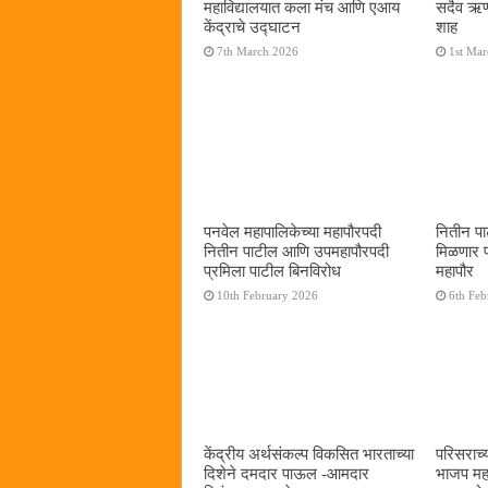
महाविद्यालयात कला मंच आणि एआय
सदैव ऋणी
केंद्राचे उद्घाटन
शाह
7th March 2026
1st Ma
पनवेल महापालिकेच्या महापौरपदी
नितीन पा
नितीन पाटील आणि उपमहापौरपदी
मिळणार 
प्रमिला पाटील बिनविरोध
महापौर
10th February 2026
6th Feb
केंद्रीय अर्थसंकल्प विकसित भारताच्या
परिसराच्य
दिशेने दमदार पाऊल -आमदार
भाजप महा