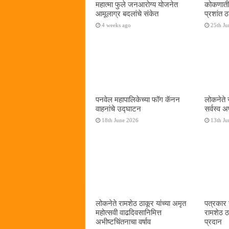
महात्मा फुले जनआरोग्य योजनेत
कोकणाती
आमूलाग्र बदलांचे संकेत
प्रशांत
4 weeks ago
25th Ju
पनवेल महापालिकेच्या फॉग कॅनन
लोकनेते 
वाहनांचे उद्घाटन
सर्वस्व अ
18th June 2026
13th Ju
लोकनेते रामशेठ ठाकूर यांच्या अमृत
पत्रकार उ
महोत्सवी वाढदिवसानिमित्त
रामशेठ ठा
अभीष्टचिंतनाचा वर्षाव
प्रदान