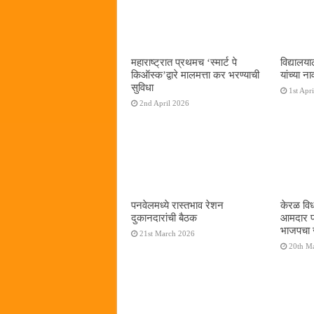
महाराष्ट्रात प्रथमच ‌‘स्मार्ट पे
विद्यालय
किऑस्क‌’द्वारे मालमत्ता कर भरण्याची
यांच्या न
सुविधा
1st Apr
2nd April 2026
पनवेलमध्ये रास्तभाव रेशन
केरळ वि
दुकानदारांची बैठक
आमदार प्
भाजपचा 
21st March 2026
20th M