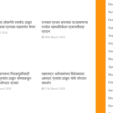
De
No
Oct
ाला लोकनेते रामशेठ ठाकूर
राज्यात प्रथम क्रमांक पटकावणाऱ्या
ावाचा प्रस्ताव महासभेत येणार
पनवेल महापालिकेला प्रशस्तीपत्र
Sep
प्रदान
il 2026
Au
28th March 2026
Jul
Jun
Ma
Apr
धानसभा निवडणुकीसाठी
महाराष्ट्र धर्मस्वातंत्र्य विधेयकाला
Ma
रशांत ठाकूर यांच्याकडून
आमदार प्रशांत ठाकूर यांचे जोरदार
Feb
जोरदार प्रचार
समर्थन
arch 2026
17th March 2026
Jan
De
No