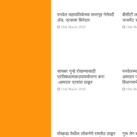
पनवेल महापालिकेच्या सभागृह नेतेपदी
बीसीटी ल
अ‍ॅड. प्रकाश बिनेदार
जजमेंट रा
16th March 2026
14th M
सायबर गुन्हे रोखण्यासाठी
पनवेलच्या
प्रतिबंधात्मकउपाययोजना करा
आमदार प्
-आमदार प्रशांत ठाकूर
विधानसभे
11th March 2026
10th M
मोखाडा येथील लोकनेते रामशेठ ठाकूर
गुरू तेग ब