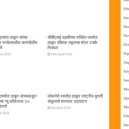
Feb
Jan
De
No
शांत ठाकूर यांच्या
सीबीएसई दहावीच्या परीक्षेत रामशेठ
तून पनवेलमधील कानपोलीत
ठाकूर पब्लिक स्कूलचा शंभर टक्के
Oct
मे
निकाल
Sep
ril 2026
16th April 2026
Au
Jul
Jun
Ma
रामशेठ ठाकूर यांच्याकडून
लोकनेते रामशेठ ठाकूर राष्ट्रीय कुस्ती
Apr
च्या न्यू कॉलेजला २५
संकुलाचे शानदार उद्घाटन
देणगी
Ma
3rd April 2026
il 2026
Feb
Jan