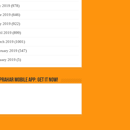
y 2019
(978)
e 2019
(646)
y 2019
(922)
il 2019
(899)
rch 2019
(1001)
ruary 2019
(547)
uary 2019
(5)
rahar Mobile App: Get it Now!