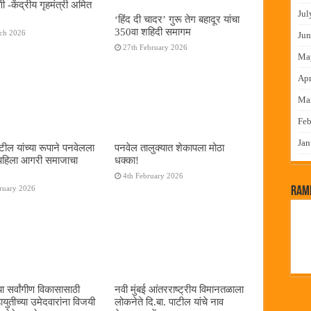
 -केंद्रीय गृहमंत्री अमित
Jul
‘हिंद दी चादर’ गुरू तेग बहादूर यांचा
350वा शहिदी समागम
rch 2026
Jun
27th February 2026
Ma
Apr
Ma
Feb
Jan
टील यांच्या रूपाने पनवेलला
पनवेल तालुक्यात शेकापला मोठा
पहिला आगरी समाजाचा
धक्का!
4th February 2026
ruary 2026
RamP
ा सर्वांगीण विकासासाठी
नवी मुंबई आंतरराष्ट्रीय विमानतळाला
युतीच्या उमेदवारांना विजयी
लोकनेते दि.बा. पाटील यांचे नाव