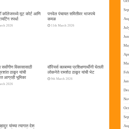
Oct
Sep
ॉ कॉलेजमध्ये मूट कोर्ट आणि
पनवेल पंचायत समितीवर भाजपचे
यटिंग स्पर्धा
कमळ
Au
arch 2026
11th March 2026
Jul
Jun
Ma
Apr
Ma
 सर्वांगीण विकासासाठी
वॉरियर्स क्लबच्या प्रशिक्षणार्थींनी घेतली
रशांत ठाकूर यांची
लोकनेते रामशेठ ठाकूर यांची भेट
Feb
त आग्रही भूमिका
9th March 2026
Jan
arch 2026
De
No
Oct
Sep
हादुर यांच्या त्यागात देश
Au