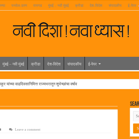
तम्या
पनवेल-उरण
रायगड
मुंबई – नवी मुंबई
क्रीडा
देश-विदेश
संपादकीय
ई-पेपर
मुंबई – नवी मुंबई
क्रीडा
देश-विदेश
संपादकीय
ई-पेपर
ूर यांच्या वाढदिवसानिमित्त राज्यभरातून शुभेच्छांचा वर्षाव
मेळावा
Sea
 निकाल जाहीर
च्या मुख्य प्रशासकीय कार्यालयासह भव्य मूट कोर्टचे बुधवारी उद्घाटन
न इमारतीचे लोकनेते रामशेठ ठाकूर यांच्या उद्घाटन
Leave a comment
लमध्ये बैठक