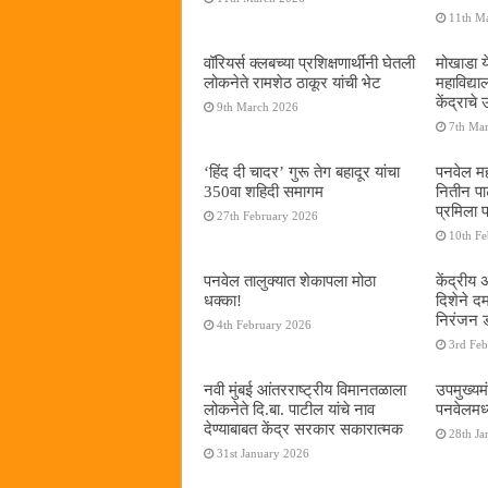
11th M
वॉरियर्स क्लबच्या प्रशिक्षणार्थींनी घेतली
मोखाडा य
लोकनेते रामशेठ ठाकूर यांची भेट
महाविद्
केंद्राचे
9th March 2026
7th Ma
‘हिंद दी चादर’ गुरू तेग बहादूर यांचा
पनवेल मह
350वा शहिदी समागम
नितीन प
प्रमिला 
27th February 2026
10th F
पनवेल तालुक्यात शेकापला मोठा
केंद्रीय
धक्का!
दिशेने 
निरंजन 
4th February 2026
3rd Fe
नवी मुंबई आंतरराष्ट्रीय विमानतळाला
उपमुख्यम
लोकनेते दि.बा. पाटील यांचे नाव
पनवेलमध्य
देण्याबाबत केंद्र सरकार सकारात्मक
28th Ja
31st January 2026