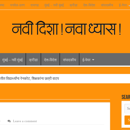
म्या
पनवेल-उरण
रायगड
मुंबई – नवी मुंबई
क्रीडा
देश-विदेश
संपादकीय
ई-पेपर
मुंबई – नवी मुंबई
क्रीडा
देश-विदेश
संपादकीय
ई-पेपर
त विद्यार्थ्यांना रेनकोट, शिक्षकांना छत्री वाटप
ल हिरा -आमदार रविशेठ पाटील
Sea
ूर यांच्या वाढदिवसानिमित्त राज्यभरातून शुभेच्छांचा वर्षाव
मेळावा
 निकाल जाहीर
Leave a comment
च्या मुख्य प्रशासकीय कार्यालयासह भव्य मूट कोर्टचे बुधवारी उद्घाटन