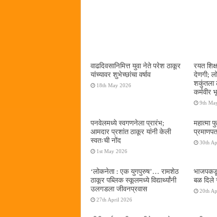
वाढदिवसानिमित्त युवा नेते परेश ठाकूर
रयत शिक्
यांच्यावर शुभेच्छांचा वर्षाव
देणगी; ल
शकुंतला 
18th May 2026
कर्मवीर भ
9th Ma
पनवेलमध्ये स्वगणनेला प्रारंभ;
महात्मा फ
आमदार प्रशांत ठाकूर यांनी केली
प्रमाणपत
स्वतःची नोंद
30th Ap
1st May 2026
‌‘लोकनेता : एक युगपुरुष‌’… रामशेठ
भाजपकडू
ठाकूर पब्लिक स्कूलमध्ये विद्यार्थ्यांनी
बळ दिले 
उलगडला जीवनप्रवास
20th Ap
27th April 2026