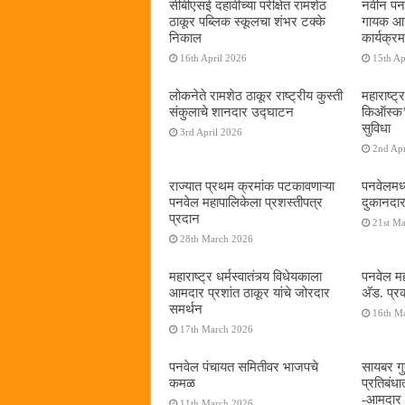
सीबीएसई दहावीच्या परीक्षेत रामशेठ
नवीन पनव
ठाकूर पब्लिक स्कूलचा शंभर टक्के
गायक आनं
निकाल
कार्यक्रम
16th April 2026
15th Ap
लोकनेते रामशेठ ठाकूर राष्ट्रीय कुस्ती
महाराष्ट्र
संकुलाचे शानदार उद्घाटन
किऑस्क‌’द
सुविधा
3rd April 2026
2nd Apr
राज्यात प्रथम क्रमांक पटकावणाऱ्या
पनवेलमध्
पनवेल महापालिकेला प्रशस्तीपत्र
दुकानदार
प्रदान
21st M
28th March 2026
महाराष्ट्र धर्मस्वातंत्र्य विधेयकाला
पनवेल मह
आमदार प्रशांत ठाकूर यांचे जोरदार
अ‍ॅड. प्
समर्थन
16th M
17th March 2026
पनवेल पंचायत समितीवर भाजपचे
सायबर गुन
कमळ
प्रतिबंध
-आमदार प
11th March 2026