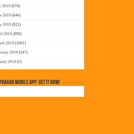
y 2019
(978)
e 2019
(646)
y 2019
(922)
il 2019
(899)
rch 2019
(1001)
ruary 2019
(547)
uary 2019
(5)
rahar Mobile App: Get it Now!