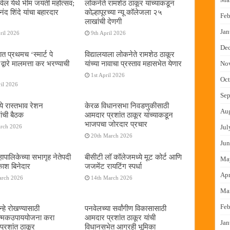
ेल येथे भीम जयंती महोत्सव;
लोकनेते रामशेठ ठाकूर यांच्याकडून
द शिंदे यांचा बहारदार
कोल्हापूरच्या न्यू कॉलेजला २५
Feb
लाखांची देणगी
Jan
ril 2026
9th April 2026
De
ात प्रथमच ‌‘स्मार्ट पे
विद्यालयाला लोकनेते रामशेठ ठाकूर
्वारे मालमत्ता कर भरण्याची
यांच्या नावाचा प्रस्ताव महासभेत येणार
No
1st April 2026
Oct
il 2026
Sep
ये रास्तभाव रेशन
केरळ विधानसभा निवडणुकीसाठी
Au
ांची बैठक
आमदार प्रशांत ठाकूर यांच्याकडून
भाजपचा जोरदार प्रचार
arch 2026
Jul
20th March 2026
Jun
ापालिकेच्या सभागृह नेतेपदी
बीसीटी लॉ कॉलेजमध्ये मूट कोर्ट आणि
Ma
रकाश बिनेदार
जजमेंट रायटिंग स्पर्धा
Apr
arch 2026
14th March 2026
Ma
Feb
्हे रोखण्यासाठी
पनवेलच्या सर्वांगीण विकासासाठी
ात्मकउपाययोजना करा
आमदार प्रशांत ठाकूर यांची
Jan
्रशांत ठाकूर
विधानसभेत आग्रही भूमिका