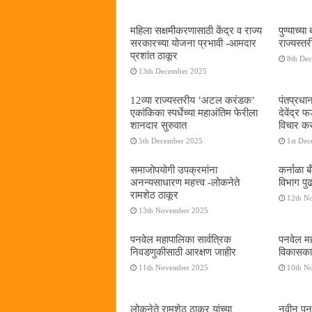
महिला सक्षमीकरणासाठी केंद्र व राज्य
पुण्याच्
सरकारच्या योजना प्रभावी -आमदार
राज्यस्
प्रशांत ठाकूर
8th De
13th December 2025
12व्या राज्यस्तरीय ’अटल करंडक’
पंतप्रधान
एकांकिका स्पर्धेच्या महाअंतिम फेरीला
देवेंद्र
शानदार सुरुवात
विचार कर
5th December 2025
1st De
समाजोपयोगी उपक्रमांना
कर्नाळा 
अनन्यसाधारण महत्त्व -लोकनेते
विभाग पु
रामशेठ ठाकूर
12th N
13th November 2025
पनवेल महापालिका सार्वत्रिक
पनवेल महा
निवडणुकीसाठी आरक्षण जाहीर
विकासकाम
11th November 2025
10th N
लोकनेते रामशेठ ठाकूर यांच्या
नवीन पनवे