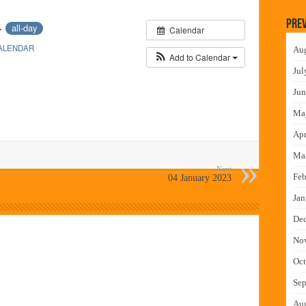
न इमारतीचे लोकनेते रामशेठ ठाकूर यांच्या उद्घाटन
Prev
4
all-day
Calendar
लमध्ये बैठक
ALENDAR
Au
 वाटपाचा उपक्रम
Add to Calendar
Jul
माधान शिबिरास पनवेलमध्ये उत्स्फूर्त प्रतिसाद
Jun
Ma
Apr
Ma
Next
Feb
04 January 2023
Jan
De
No
Oct
Sep
Au