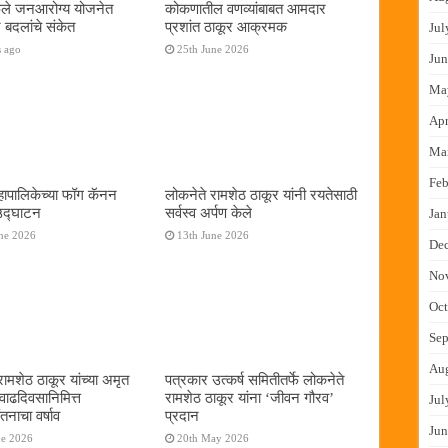
फुले जनआरोग्य योजनेत
कोकणातील वणव्यांबाबत आमदार
 बदलांचे संकेत
प्रशांत ठाकूर आक्रमक
Jul
s ago
25th June 2026
Jun
Ma
Apr
Ma
Feb
ापालिकेच्या फॉग कॅनन
लोकनेते रामशेठ ठाकूर यांनी रयतेसाठी
 उद्घाटन
सर्वस्व अर्पण केले
Jan
ne 2026
13th June 2026
De
No
Oct
Sep
Au
रामशेठ ठाकूर यांच्या अमृत
पत्रकार उत्कर्ष समितीतर्फे लोकनेते
 वाढदिवसानिमित्त
रामशेठ ठाकूर यांना ‌‘जीवन गौरव‌’
Jul
तनाचा वर्षाव
प्रदान
Jun
ne 2026
20th May 2026