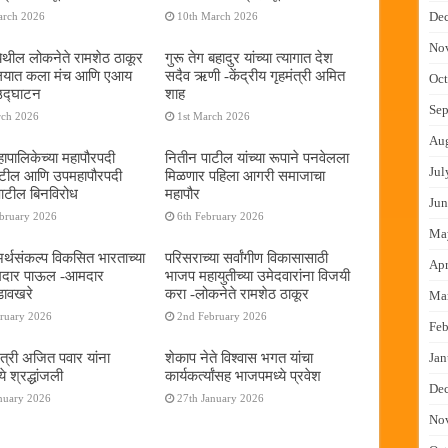
De
arch 2026
10th March 2026
No
ेथील लोकनेते रामशेठ ठाकूर
गुरू तेग बहादुर यांच्या त्यागात देश
यालयात कला मंच आणि एआय
सदैव ऋणी -केंद्रीय गृहमंत्री अमित
Oct
 उद्घाटन
शाह
Sep
rch 2026
1st March 2026
Au
ापालिकेच्या महापौरपदी
नितीन पाटील यांच्या रूपाने पनवेलला
Jul
ाटील आणि उपमहापौरपदी
मिळणार पहिला आगरी समाजाचा
पाटील बिनविरोध
महापौर
Jun
ebruary 2026
6th February 2026
Ma
 अर्थसंकल्प विकसित भारताच्या
परिसराच्या सर्वांगीण विकासासाठी
Apr
दमदार पाऊल -आमदार
भाजप महायुतीच्या उमेदवारांना विजयी
डावखरे
करा -लोकनेते रामशेठ ठाकूर
Ma
bruary 2026
2nd February 2026
Feb
ंत्री अजित पवार यांना
शेकाप नेते विश्वास भगत यांचा
Jan
े श्रद्धांजली
कार्यकर्त्यांसह भाजपमध्ये प्रवेश
De
nuary 2026
27th January 2026
No