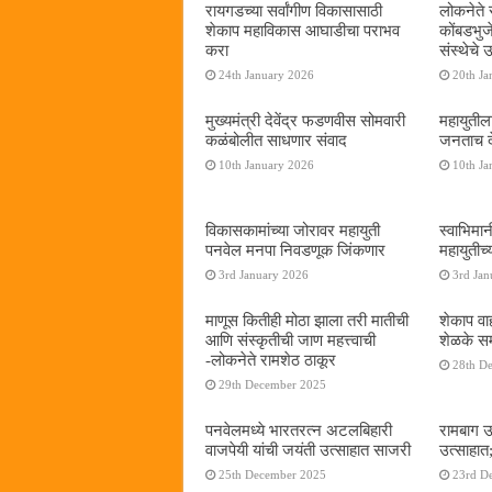
रायगडच्या सर्वांगीण विकासासाठी
लोकनेते र
शेकाप महाविकास आघाडीचा पराभव
कोंबडभुज
करा
संस्थेचे
24th January 2026
20th Ja
मुख्यमंत्री देवेंद्र फडणवीस सोमवारी
महायुतील
कळंबोलीत साधणार संवाद
जनताच द
10th January 2026
10th Ja
विकासकामांच्या जोरावर महायुती
स्वाभिमा
पनवेल मनपा निवडणूक जिंकणार
महायुतीच्
3rd January 2026
3rd Jan
माणूस कितीही मोठा झाला तरी मातीची
शेकाप वाह
आणि संस्कृतीची जाण महत्त्वाची
शेळके सम
-लोकनेते रामशेठ ठाकूर
28th D
29th December 2025
पनवेलमध्ये भारतरत्न अटलबिहारी
रामबाग उ
वाजपेयी यांची जयंती उत्साहात साजरी
उत्साहात;
25th December 2025
23rd D