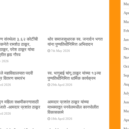
Ma
Apr
Ma
Feb
षण संस्थेला ३.६२ कोटींची
थोर समाजसुधारक स्व. जनार्दन भगत
Jan
ोकनेते रामशेठ ठाकूर,
यांना पुण्यतिथीनिमित्त अभिवादन
De
ठाकूर, परेश ठाकूर यांचा
7th May 2026
ूमीत हृद्य गौरव
No
y 2026
Oct
ुले महाविद्यालयात पदवी
स्व. भागुबाई चांगू ठाकूर यांच्या १३व्या
Sep
्र वितरण समारंभ
पुण्यतिथीनिमित्त धार्मिक कार्यक्रम
Au
ril 2026
29th April 2026
Jul
न महिला सक्षमीकरणासाठी
आमदार प्रशांत ठाकूर यांच्या
Jun
जाते -आमदार प्रशांत ठाकूर
माध्यमातून पनवेलमधील कानपोलीत
Ma
विकासकामे
ril 2026
18th April 2026
Apr
Ma