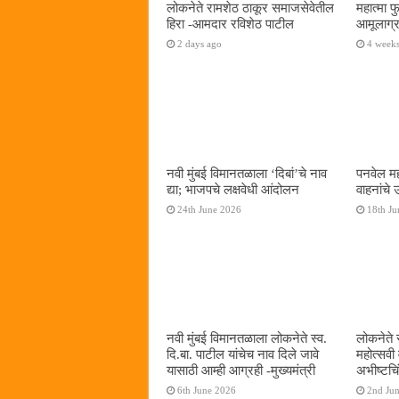
लोकनेते रामशेठ ठाकूर समाजसेवेतील
महात्मा 
हिरा -आमदार रविशेठ पाटील
आमूलाग्र
2 days ago
4 week
नवी मुंबई विमानतळाला ‌‘दिबां‌’चे नाव
पनवेल मह
द्या; भाजपचे लक्षवेधी आंदोलन
वाहनांचे
24th June 2026
18th Ju
नवी मुंबई विमानतळाला लोकनेते स्व.
लोकनेते 
दि.बा. पाटील यांचेच नाव दिले जावे
महोत्सवी
यासाठी आम्ही आग्रही -मुख्यमंत्री
अभीष्टचिं
6th June 2026
2nd Ju