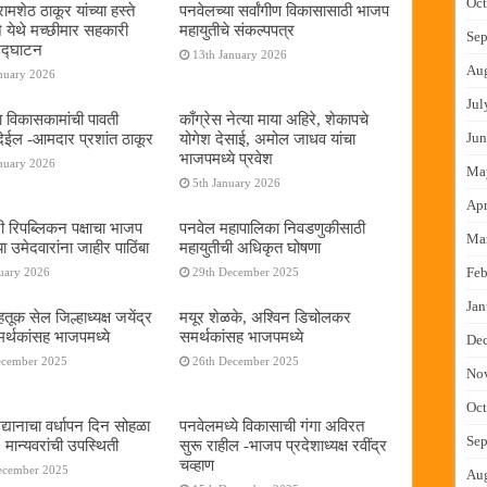
Oct
ामशेठ ठाकूर यांच्या हस्ते
पनवेलच्या सर्वांगीण विकासासाठी भाजप
े येथे मच्छीमार सहकारी
महायुतीचे संकल्पपत्र
Sep
 उद्घाटन
13th January 2026
Au
nuary 2026
Jul
ा विकासकामांची पावती
काँग्रेस नेत्या माया अहिरे, शेकापचे
ेईल -आमदार प्रशांत ठाकूर
योगेश देसाई, अमोल जाधव यांचा
Jun
भाजपमध्ये प्रवेश
nuary 2026
Ma
5th January 2026
Apr
नी रिपब्लिकन पक्षाचा भाजप
पनवेल महापालिका निवडणुकीसाठी
Ma
या उमेदवारांना जाहीर पाठिंबा
महायुतीची अधिकृत घोषणा
Feb
uary 2026
29th December 2025
Jan
तूक सेल जिल्हाध्यक्ष जयेंद्र
मयूर शेळके, अश्विन डिचोलकर
र्थकांसह भाजपमध्ये
समर्थकांसह भाजपमध्ये
De
ecember 2025
26th December 2025
No
Oct
द्यानाचा वर्धापन दिन सोहळा
पनवेलमध्ये विकासाची गंगा अविरत
Sep
 मान्यवरांची उपस्थिती
सुरू राहील -भाजप प्रदेशाध्यक्ष रवींद्र
चव्हाण
ecember 2025
Au