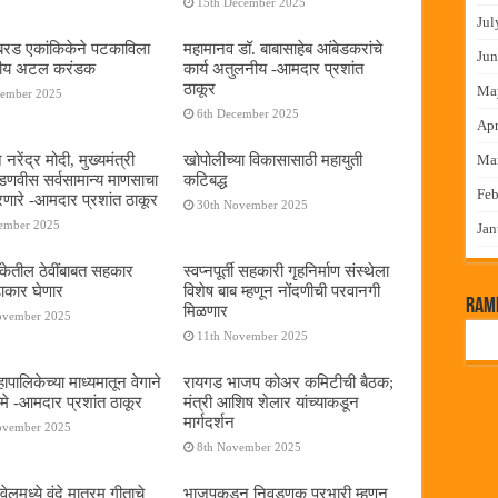
15th December 2025
Jul
या बरड एकांकिकेने पटकाविला
महामानव डॉ. बाबासाहेब आंबेडकरांचे
Jun
तरीय अटल करंडक
कार्य अतुलनीय -आमदार प्रशांत
ठाकूर
Ma
cember 2025
6th December 2025
Apr
 नरेंद्र मोदी, मुख्यमंत्री
खोपोलीच्या विकासासाठी महायुती
Ma
 फडणवीस सर्वसामान्य माणसाचा
कटिबद्ध
Feb
णारे -आमदार प्रशांत ठाकूर
30th November 2025
cember 2025
Jan
बँकेतील ठेवींबाबत सहकार
स्वप्नपूर्ती सहकारी गृहनिर्माण संस्थेला
ढाकार घेणार
विशेष बाब म्हणून नोंदणीची परवानगी
RamP
मिळणार
ovember 2025
11th November 2025
पालिकेच्या माध्यमातून वेगाने
रायगड भाजप कोअर कमिटीची बैठक;
े -आमदार प्रशांत ठाकूर
मंत्री आशिष शेलार यांच्याकडून
मार्गदर्शन
ovember 2025
8th November 2025
लमध्ये वंदे मातरम् गीताचे
भाजपकडून निवडणूक प्रभारी म्हणून