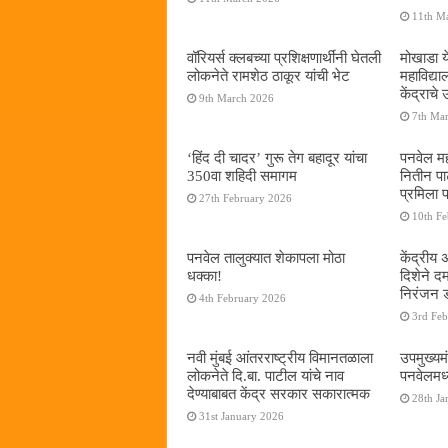
11th M
वॉरियर्स क्लबच्या प्रशिक्षणार्थींनी घेतली
मोखाडा य
लोकनेते रामशेठ ठाकूर यांची भेट
महाविद्
केंद्राचे
9th March 2026
7th Ma
‘हिंद दी चादर’ गुरू तेग बहादूर यांचा
पनवेल मह
350वा शहिदी समागम
नितीन प
प्रमिला 
27th February 2026
10th F
पनवेल तालुक्यात शेकापला मोठा
केंद्रीय
धक्का!
दिशेने 
निरंजन 
4th February 2026
3rd Fe
नवी मुंबई आंतरराष्ट्रीय विमानतळाला
उपमुख्यम
लोकनेते दि.बा. पाटील यांचे नाव
पनवेलमध्य
देण्याबाबत केंद्र सरकार सकारात्मक
28th Ja
31st January 2026