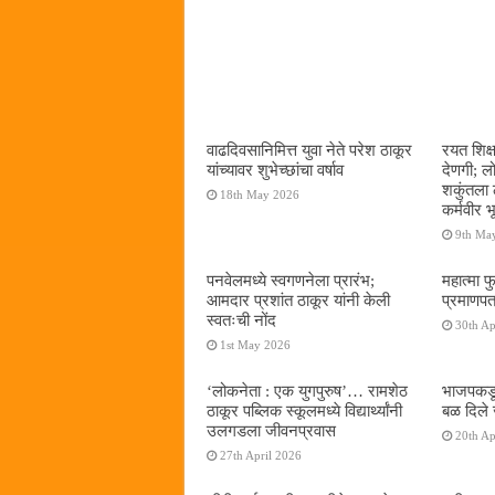
वाढदिवसानिमित्त युवा नेते परेश ठाकूर
रयत शिक्
यांच्यावर शुभेच्छांचा वर्षाव
देणगी; ल
शकुंतला 
18th May 2026
कर्मवीर भ
9th Ma
पनवेलमध्ये स्वगणनेला प्रारंभ;
महात्मा फ
आमदार प्रशांत ठाकूर यांनी केली
प्रमाणपत
स्वतःची नोंद
30th Ap
1st May 2026
‌‘लोकनेता : एक युगपुरुष‌’… रामशेठ
भाजपकडू
ठाकूर पब्लिक स्कूलमध्ये विद्यार्थ्यांनी
बळ दिले 
उलगडला जीवनप्रवास
20th Ap
27th April 2026