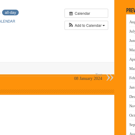
लमध्ये बैठक
Prev
4
all-day
Calendar
 वाटपाचा उपक्रम
ALENDAR
Au
माधान शिबिरास पनवेलमध्ये उत्स्फूर्त प्रतिसाद
Add to Calendar
Jul
ंत्राटी कामगारांना भरघोस पगारवाढ
Jun
Ma
Apr
Ma
Next
Feb
08 January 2024
Jan
De
No
Oct
Sep
Au