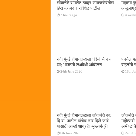
लोकनेते रामशेठ ठाकूर समाजसेवेतील
महात्मा 
हिरा -आमदार रविशेठ पाटील
आमूलाग्र
7 hours ago
4 week
नवी मुंबई विमानतळाला ‌‘दिबां‌’चे नाव
पनवेल मह
द्या; भाजपचे लक्षवेधी आंदोलन
वाहनांचे
24th June 2026
18th Ju
नवी मुंबई विमानतळाला लोकनेते स्व.
लोकनेते 
दि.बा. पाटील यांचेच नाव दिले जावे
महोत्सवी
यासाठी आम्ही आग्रही -मुख्यमंत्री
अभीष्टचिं
6th June 2026
2nd Ju