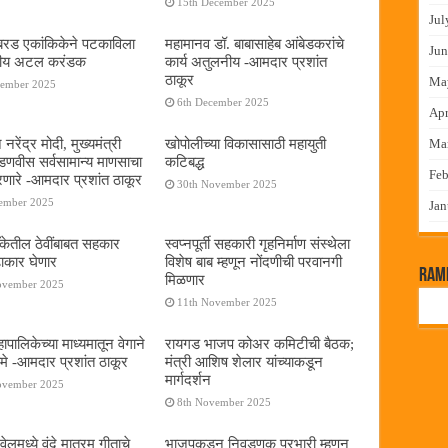
15th December 2025
Jul
या बरड एकांकिकेने पटकाविला
महामानव डॉ. बाबासाहेब आंबेडकरांचे
Jun
तरीय अटल करंडक
कार्य अतुलनीय -आमदार प्रशांत
ठाकूर
Ma
cember 2025
6th December 2025
Apr
 नरेंद्र मोदी, मुख्यमंत्री
खोपोलीच्या विकासासाठी महायुती
Ma
 फडणवीस सर्वसामान्य माणसाचा
कटिबद्ध
Feb
णारे -आमदार प्रशांत ठाकूर
30th November 2025
cember 2025
Jan
बँकेतील ठेवींबाबत सहकार
स्वप्नपूर्ती सहकारी गृहनिर्माण संस्थेला
ढाकार घेणार
विशेष बाब म्हणून नोंदणीची परवानगी
RamP
मिळणार
ovember 2025
11th November 2025
पालिकेच्या माध्यमातून वेगाने
रायगड भाजप कोअर कमिटीची बैठक;
े -आमदार प्रशांत ठाकूर
मंत्री आशिष शेलार यांच्याकडून
मार्गदर्शन
ovember 2025
8th November 2025
लमध्ये वंदे मातरम् गीताचे
भाजपकडून निवडणूक प्रभारी म्हणून