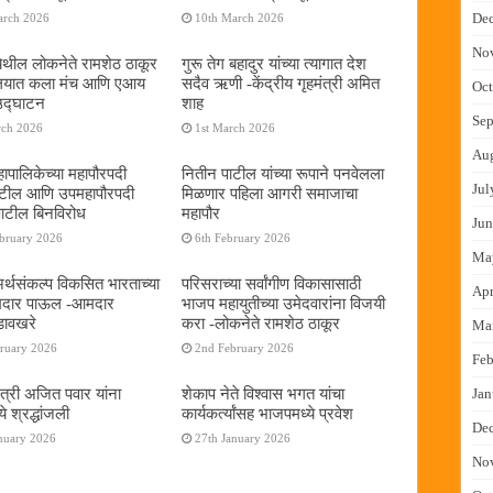
De
arch 2026
10th March 2026
No
ेथील लोकनेते रामशेठ ठाकूर
गुरू तेग बहादुर यांच्या त्यागात देश
यालयात कला मंच आणि एआय
सदैव ऋणी -केंद्रीय गृहमंत्री अमित
Oct
 उद्घाटन
शाह
Sep
rch 2026
1st March 2026
Au
ापालिकेच्या महापौरपदी
नितीन पाटील यांच्या रूपाने पनवेलला
Jul
ाटील आणि उपमहापौरपदी
मिळणार पहिला आगरी समाजाचा
पाटील बिनविरोध
महापौर
Jun
ebruary 2026
6th February 2026
Ma
 अर्थसंकल्प विकसित भारताच्या
परिसराच्या सर्वांगीण विकासासाठी
Apr
दमदार पाऊल -आमदार
भाजप महायुतीच्या उमेदवारांना विजयी
डावखरे
करा -लोकनेते रामशेठ ठाकूर
Ma
bruary 2026
2nd February 2026
Feb
ंत्री अजित पवार यांना
शेकाप नेते विश्वास भगत यांचा
Jan
े श्रद्धांजली
कार्यकर्त्यांसह भाजपमध्ये प्रवेश
De
nuary 2026
27th January 2026
No