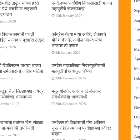
Oct
ामशेठ ठाकूर यांच्या हस्ते
पनवेलच्या सर्वांगीण विकासासाठी भाजप
े येथे मच्छीमार सहकारी
महायुतीचे संकल्पपत्र
Sep
 उद्घाटन
13th January 2026
Au
nuary 2026
Jul
ा विकासकामांची पावती
काँग्रेस नेत्या माया अहिरे, शेकापचे
ेईल -आमदार प्रशांत ठाकूर
योगेश देसाई, अमोल जाधव यांचा
Jun
भाजपमध्ये प्रवेश
nuary 2026
Ma
5th January 2026
Apr
नी रिपब्लिकन पक्षाचा भाजप
पनवेल महापालिका निवडणुकीसाठी
Ma
या उमेदवारांना जाहीर पाठिंबा
महायुतीची अधिकृत घोषणा
Feb
uary 2026
29th December 2025
Jan
तूक सेल जिल्हाध्यक्ष जयेंद्र
मयूर शेळके, अश्विन डिचोलकर
र्थकांसह भाजपमध्ये
समर्थकांसह भाजपमध्ये
De
ecember 2025
26th December 2025
No
Oct
द्यानाचा वर्धापन दिन सोहळा
पनवेलमध्ये विकासाची गंगा अविरत
Sep
 मान्यवरांची उपस्थिती
सुरू राहील -भाजप प्रदेशाध्यक्ष रवींद्र
चव्हाण
ecember 2025
Au