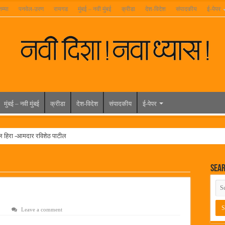
तम्या
पनवेल-उरण
रायगड
मुंबई – नवी मुंबई
क्रीडा
देश-विदेश
संपादकीय
ई-पेपर
मुंबई – नवी मुंबई
क्रीडा
देश-विदेश
संपादकीय
ई-पेपर
ल हिरा -आमदार रविशेठ पाटील
ूर यांच्या वाढदिवसानिमित्त राज्यभरातून शुभेच्छांचा वर्षाव
Sea
मेळावा
 निकाल जाहीर
च्या मुख्य प्रशासकीय कार्यालयासह भव्य मूट कोर्टचे बुधवारी उद्घाटन
Leave a comment
न इमारतीचे लोकनेते रामशेठ ठाकूर यांच्या उद्घाटन