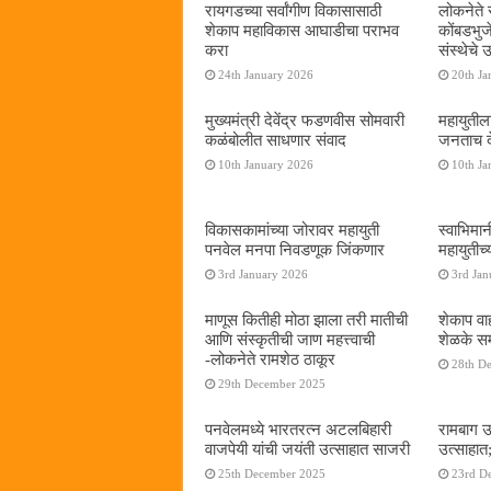
रायगडच्या सर्वांगीण विकासासाठी
लोकनेते र
शेकाप महाविकास आघाडीचा पराभव
कोंबडभुज
करा
संस्थेचे
24th January 2026
20th Ja
मुख्यमंत्री देवेंद्र फडणवीस सोमवारी
महायुतील
कळंबोलीत साधणार संवाद
जनताच द
10th January 2026
10th Ja
विकासकामांच्या जोरावर महायुती
स्वाभिमा
पनवेल मनपा निवडणूक जिंकणार
महायुतीच्
3rd January 2026
3rd Jan
माणूस कितीही मोठा झाला तरी मातीची
शेकाप वाह
आणि संस्कृतीची जाण महत्त्वाची
शेळके सम
-लोकनेते रामशेठ ठाकूर
28th D
29th December 2025
पनवेलमध्ये भारतरत्न अटलबिहारी
रामबाग उ
वाजपेयी यांची जयंती उत्साहात साजरी
उत्साहात;
25th December 2025
23rd D