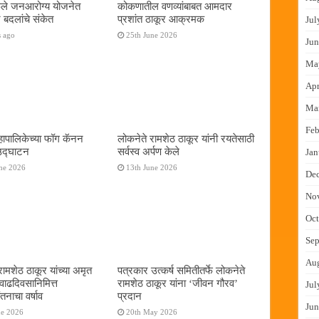
फुले जनआरोग्य योजनेत
कोकणातील वणव्यांबाबत आमदार
 बदलांचे संकेत
प्रशांत ठाकूर आक्रमक
Jul
s ago
25th June 2026
Jun
Ma
Apr
Ma
Feb
ापालिकेच्या फॉग कॅनन
लोकनेते रामशेठ ठाकूर यांनी रयतेसाठी
 उद्घाटन
सर्वस्व अर्पण केले
Jan
ne 2026
13th June 2026
De
No
Oct
Sep
Au
रामशेठ ठाकूर यांच्या अमृत
पत्रकार उत्कर्ष समितीतर्फे लोकनेते
 वाढदिवसानिमित्त
रामशेठ ठाकूर यांना ‌‘जीवन गौरव‌’
Jul
तनाचा वर्षाव
प्रदान
Jun
ne 2026
20th May 2026