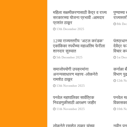
महिला सक्षमीकरणासाठी केंद्र व राज्य
पुण्याच्
सरकारच्या योजना प्रभावी -आमदार
राज्यस्
प्रशांत ठाकूर
8th De
13th December 2025
12व्या राज्यस्तरीय ’अटल करंडक’
पंतप्रधान
एकांकिका स्पर्धेच्या महाअंतिम फेरीला
देवेंद्र
शानदार सुरुवात
विचार कर
5th December 2025
1st De
समाजोपयोगी उपक्रमांना
कर्नाळा 
अनन्यसाधारण महत्त्व -लोकनेते
विभाग पु
रामशेठ ठाकूर
12th N
13th November 2025
पनवेल महापालिका सार्वत्रिक
पनवेल महा
निवडणुकीसाठी आरक्षण जाहीर
विकासकाम
11th November 2025
10th N
लोकनेते रामशेठ ठाकूर यांच्या
नवीन पनवे