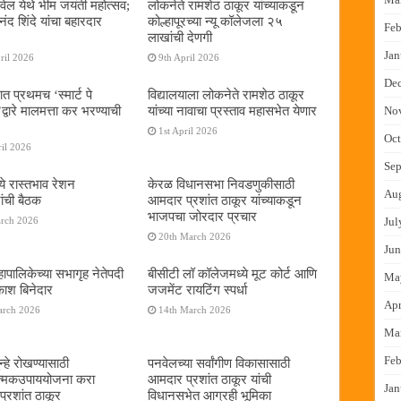
ेल येथे भीम जयंती महोत्सव;
लोकनेते रामशेठ ठाकूर यांच्याकडून
द शिंदे यांचा बहारदार
कोल्हापूरच्या न्यू कॉलेजला २५
Feb
लाखांची देणगी
Jan
ril 2026
9th April 2026
De
ात प्रथमच ‌‘स्मार्ट पे
विद्यालयाला लोकनेते रामशेठ ठाकूर
्वारे मालमत्ता कर भरण्याची
यांच्या नावाचा प्रस्ताव महासभेत येणार
No
1st April 2026
Oct
il 2026
Sep
ये रास्तभाव रेशन
केरळ विधानसभा निवडणुकीसाठी
Au
ांची बैठक
आमदार प्रशांत ठाकूर यांच्याकडून
भाजपचा जोरदार प्रचार
arch 2026
Jul
20th March 2026
Jun
ापालिकेच्या सभागृह नेतेपदी
बीसीटी लॉ कॉलेजमध्ये मूट कोर्ट आणि
Ma
रकाश बिनेदार
जजमेंट रायटिंग स्पर्धा
Apr
arch 2026
14th March 2026
Ma
Feb
्हे रोखण्यासाठी
पनवेलच्या सर्वांगीण विकासासाठी
ात्मकउपाययोजना करा
आमदार प्रशांत ठाकूर यांची
Jan
्रशांत ठाकूर
विधानसभेत आग्रही भूमिका