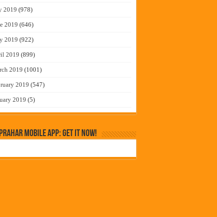
y 2019
(978)
e 2019
(646)
y 2019
(922)
il 2019
(899)
rch 2019
(1001)
ruary 2019
(547)
uary 2019
(5)
rahar Mobile App: Get it Now!