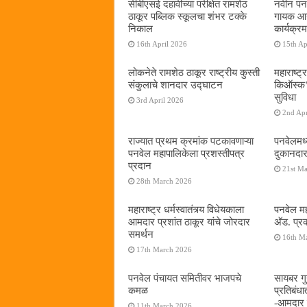
सीबीएसई दहावीच्या परीक्षेत रामशेठ
नवीन पनव
ठाकूर पब्लिक स्कूलचा शंभर टक्के
गायक आनं
निकाल
कार्यक्रम
16th April 2026
15th Ap
लोकनेते रामशेठ ठाकूर राष्ट्रीय कुस्ती
महाराष्ट्र
संकुलाचे शानदार उद्घाटन
किऑस्क‌’द
सुविधा
3rd April 2026
2nd Apr
राज्यात प्रथम क्रमांक पटकावणाऱ्या
पनवेलमध्
पनवेल महापालिकेला प्रशस्तीपत्र
दुकानदार
प्रदान
21st M
28th March 2026
महाराष्ट्र धर्मस्वातंत्र्य विधेयकाला
पनवेल मह
आमदार प्रशांत ठाकूर यांचे जोरदार
अ‍ॅड. प्
समर्थन
16th M
17th March 2026
पनवेल पंचायत समितीवर भाजपचे
सायबर गुन
कमळ
प्रतिबंध
-आमदार प
11th March 2026