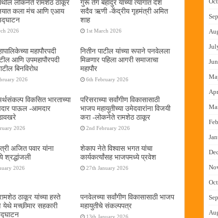
Oct
ेथील लोकनेते रामशेठ ठाकूर
गुरू तेग बहादुर यांच्या त्यागात देश
यालयात कला मंच आणि एआय
सदैव ऋणी -केंद्रीय गृहमंत्री अमित
Sep
 उद्घाटन
शाह
Au
rch 2026
1st March 2026
Jul
ापालिकेच्या महापौरपदी
नितीन पाटील यांच्या रूपाने पनवेलला
ाटील आणि उपमहापौरपदी
मिळणार पहिला आगरी समाजाचा
Jun
पाटील बिनविरोध
महापौर
Ma
ebruary 2026
6th February 2026
Apr
 अर्थसंकल्प विकसित भारताच्या
परिसराच्या सर्वांगीण विकासासाठी
Ma
दमदार पाऊल -आमदार
भाजप महायुतीच्या उमेदवारांना विजयी
डावखरे
करा -लोकनेते रामशेठ ठाकूर
Feb
bruary 2026
2nd February 2026
Jan
ंत्री अजित पवार यांना
शेकाप नेते विश्वास भगत यांचा
De
े श्रद्धांजली
कार्यकर्त्यांसह भाजपमध्ये प्रवेश
No
nuary 2026
27th January 2026
Oct
ामशेठ ठाकूर यांच्या हस्ते
पनवेलच्या सर्वांगीण विकासासाठी भाजप
Sep
े येथे मच्छीमार सहकारी
महायुतीचे संकल्पपत्र
Au
 उद्घाटन
13th January 2026