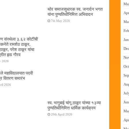
Ma
थोर समाजसुधारक स्व. जनार्दन भगत
Apr
यांना पुण्यतिथीनिमित्त अभिवादन
7th May 2026
Ma
Feb
षण संस्थेला ३.६२ कोटींची
Jan
ोकनेते रामशेठ ठाकूर,
De
ठाकूर, परेश ठाकूर यांचा
ूमीत हृद्य गौरव
No
y 2026
Oct
ुले महाविद्यालयात पदवी
Sep
्र वितरण समारंभ
Au
ril 2026
Jul
Jun
स्व. भागुबाई चांगू ठाकूर यांच्या १३व्या
पुण्यतिथीनिमित्त धार्मिक कार्यक्रम
Ma
29th April 2026
Apr
Ma