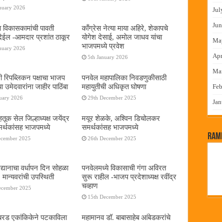
nuary 2026
Jul
Jun
ा विकासकामांची पावती
काँग्रेस नेत्या माया अहिरे, शेकापचे
ेईल -आमदार प्रशांत ठाकूर
योगेश देसाई, अमोल जाधव यांचा
Ma
भाजपमध्ये प्रवेश
nuary 2026
Apr
5th January 2026
Ma
नी रिपब्लिकन पक्षाचा भाजप
पनवेल महापालिका निवडणुकीसाठी
या उमेदवारांना जाहीर पाठिंबा
महायुतीची अधिकृत घोषणा
Feb
uary 2026
29th December 2025
Jan
तूक सेल जिल्हाध्यक्ष जयेंद्र
मयूर शेळके, अश्विन डिचोलकर
र्थकांसह भाजपमध्ये
समर्थकांसह भाजपमध्ये
RamP
ecember 2025
26th December 2025
द्यानाचा वर्धापन दिन सोहळा
पनवेलमध्ये विकासाची गंगा अविरत
 मान्यवरांची उपस्थिती
सुरू राहील -भाजप प्रदेशाध्यक्ष रवींद्र
चव्हाण
ecember 2025
15th December 2025
या बरड एकांकिकेने पटकाविला
महामानव डॉ. बाबासाहेब आंबेडकरांचे