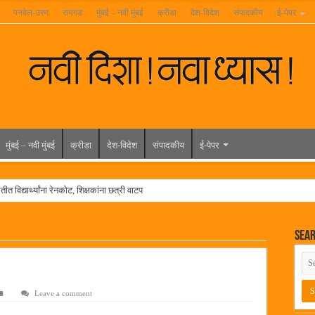
पनवेल-उरण
रायगड
मुंबई – नवी मुंबई
क्रीडा
देश-विदेश
संपादकीय
ई-पेपर
मुंबई – नवी मुंबई
क्रीडा
देश-विदेश
संपादकीय
ई-पेपर
त विद्यार्थ्यांना रेनकोट, शिक्षकांना छत्री वाटप
ल हिरा -आमदार रविशेठ पाटील
Sea
ूर यांच्या वाढदिवसानिमित्त राज्यभरातून शुभेच्छांचा वर्षाव
मेळावा
 निकाल जाहीर
Leave a comment
च्या मुख्य प्रशासकीय कार्यालयासह भव्य मूट कोर्टचे बुधवारी उद्घाटन