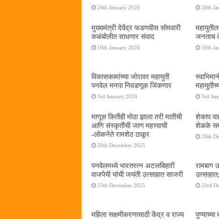
24th January 2026
20th Ja
मुख्यमंत्री देवेंद्र फडणवीस सोमवारी
महायुतील
कळंबोलीत साधणार संवाद
जनताच द
10th January 2026
10th Ja
विकासकामांच्या जोरावर महायुती
स्वाभिमा
पनवेल मनपा निवडणूक जिंकणार
महायुतीच्
3rd January 2026
3rd Jan
माणूस कितीही मोठा झाला तरी मातीची
शेकाप वाह
आणि संस्कृतीची जाण महत्त्वाची
शेळके सम
-लोकनेते रामशेठ ठाकूर
28th D
29th December 2025
पनवेलमध्ये भारतरत्न अटलबिहारी
रामबाग उ
वाजपेयी यांची जयंती उत्साहात साजरी
उत्साहात;
25th December 2025
23rd D
महिला सक्षमीकरणासाठी केंद्र व राज्य
पुण्याच्