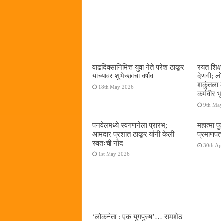
वाढदिवसानिमित्त युवा नेते परेश ठाकूर
रयत शिक्
यांच्यावर शुभेच्छांचा वर्षाव
देणगी; ल
शकुंतला 
18th May 2026
कर्मवीर भ
9th Ma
पनवेलमध्ये स्वगणनेला प्रारंभ;
महात्मा फ
आमदार प्रशांत ठाकूर यांनी केली
प्रमाणपत
स्वतःची नोंद
30th Ap
1st May 2026
‌‘लोकनेता : एक युगपुरुष‌’… रामशेठ