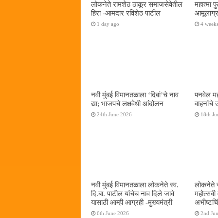
लोकनेते रामशेठ ठाकूर समाजसेवेतील
महात्मा 
हिरा -आमदार रविशेठ पाटील
आमूलाग्र
1 day ago
4 week
नवी मुंबई विमानतळाला ‌‘दिबां‌’चे नाव
पनवेल मह
द्या; भाजपचे लक्षवेधी आंदोलन
वाहनांचे
24th June 2026
18th Ju
नवी मुंबई विमानतळाला लोकनेते स्व.
लोकनेते 
दि.बा. पाटील यांचेच नाव दिले जावे
महोत्सवी
यासाठी आम्ही आग्रही -मुख्यमंत्री
अभीष्टचिं
6th June 2026
2nd Ju