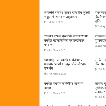
लोकनेते रामशेठ ठाकूर राष्ट्रीय कुस्ती
महाराष्ट्र
संकुलाचे शानदार उद्घाटन
किऑस्क‌’द
सुविधा
3rd April 2026
2nd Apr
राज्यात प्रथम क्रमांक पटकावणाऱ्या
पनवेलमध्
पनवेल महापालिकेला प्रशस्तीपत्र
दुकानदार
प्रदान
21st M
28th March 2026
महाराष्ट्र धर्मस्वातंत्र्य विधेयकाला
पनवेल मह
आमदार प्रशांत ठाकूर यांचे जोरदार
अ‍ॅड. प्
समर्थन
16th M
17th March 2026
पनवेल पंचायत समितीवर भाजपचे
सायबर गुन
कमळ
प्रतिबंध
-आमदार प
11th March 2026
11th M