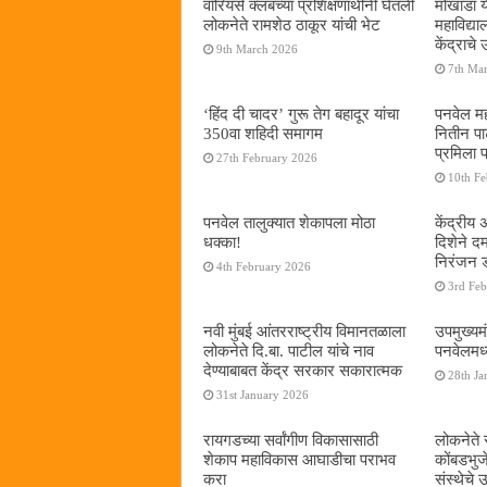
वॉरियर्स क्लबच्या प्रशिक्षणार्थींनी घेतली
मोखाडा य
लोकनेते रामशेठ ठाकूर यांची भेट
महाविद्
केंद्राचे
9th March 2026
7th Ma
‘हिंद दी चादर’ गुरू तेग बहादूर यांचा
पनवेल मह
350वा शहिदी समागम
नितीन प
प्रमिला 
27th February 2026
10th F
पनवेल तालुक्यात शेकापला मोठा
केंद्रीय
धक्का!
दिशेने 
निरंजन 
4th February 2026
3rd Fe
नवी मुंबई आंतरराष्ट्रीय विमानतळाला
उपमुख्यम
लोकनेते दि.बा. पाटील यांचे नाव
पनवेलमध्य
देण्याबाबत केंद्र सरकार सकारात्मक
28th Ja
31st January 2026
रायगडच्या सर्वांगीण विकासासाठी
लोकनेते र
शेकाप महाविकास आघाडीचा पराभव
कोंबडभुज
करा
संस्थेचे