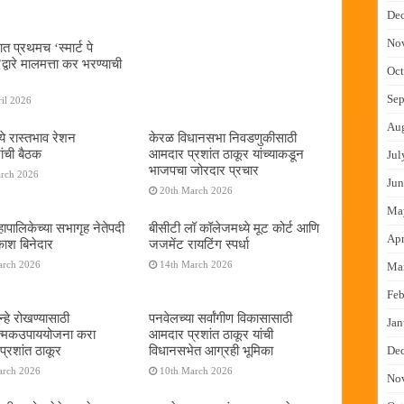
De
No
ात प्रथमच ‌‘स्मार्ट पे
्वारे मालमत्ता कर भरण्याची
Oct
Sep
il 2026
Au
ये रास्तभाव रेशन
केरळ विधानसभा निवडणुकीसाठी
ांची बैठक
आमदार प्रशांत ठाकूर यांच्याकडून
Jul
भाजपचा जोरदार प्रचार
arch 2026
Jun
20th March 2026
Ma
ापालिकेच्या सभागृह नेतेपदी
बीसीटी लॉ कॉलेजमध्ये मूट कोर्ट आणि
Apr
रकाश बिनेदार
जजमेंट रायटिंग स्पर्धा
arch 2026
14th March 2026
Ma
Feb
्हे रोखण्यासाठी
पनवेलच्या सर्वांगीण विकासासाठी
Jan
ात्मकउपाययोजना करा
आमदार प्रशांत ठाकूर यांची
्रशांत ठाकूर
विधानसभेत आग्रही भूमिका
De
arch 2026
10th March 2026
No