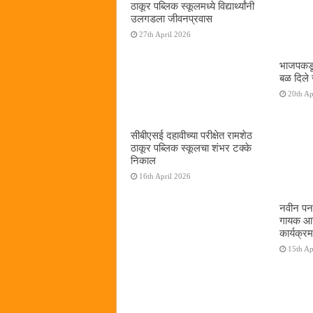
ठाकूर पब्लिक स्कूलमध्ये विद्यार्थ्यांनी
उलगडला जीवनप्रवास
27th April 2026
भाजपकडू
बळ दिले 
20th Ap
सीबीएसई दहावीच्या परीक्षेत रामशेठ
ठाकूर पब्लिक स्कूलचा शंभर टक्के
निकाल
16th April 2026
नवीन पनव
गायक आनं
कार्यक्रम
15th Ap