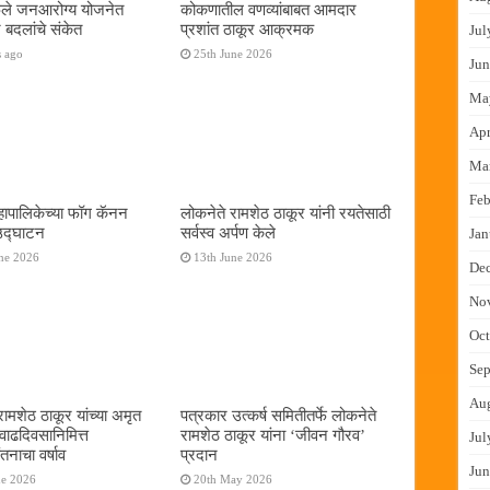
फुले जनआरोग्य योजनेत
कोकणातील वणव्यांबाबत आमदार
 बदलांचे संकेत
प्रशांत ठाकूर आक्रमक
Jul
s ago
25th June 2026
Jun
Ma
Apr
Ma
Feb
ापालिकेच्या फॉग कॅनन
लोकनेते रामशेठ ठाकूर यांनी रयतेसाठी
 उद्घाटन
सर्वस्व अर्पण केले
Jan
ne 2026
13th June 2026
De
No
Oct
Sep
Au
रामशेठ ठाकूर यांच्या अमृत
पत्रकार उत्कर्ष समितीतर्फे लोकनेते
 वाढदिवसानिमित्त
रामशेठ ठाकूर यांना ‌‘जीवन गौरव‌’
Jul
तनाचा वर्षाव
प्रदान
Jun
ne 2026
20th May 2026