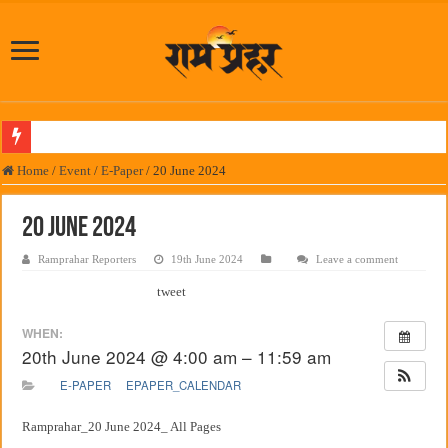
लोकनेते रामशेठ ठाकूर समाजसेवेतील हिरा -आमदार रविशेठ पाटील
Home
/
Event
/
E-Paper
/
20 June 2024
समाजप्रिय नेतृत्व आमदार प्रशांत ठाकूर यांच्या वाढदिवसानिमित्त राज्यभरातून शुभेच्छांचा वर्षाव
20 June 2024
पनवेलमध्ये ८ ऑगस्टला महारोजगार मेळावा
Ramprahar Reporters
19th June 2024
Leave a comment
सर्वात मोठ्या दिवाळी अंक स्पर्धेचा निकाल जाहीर
tweet
जनार्दन भगत शिक्षण प्रसारक संस्थेच्या मुख्य प्रशासकीय कार्यालयासह भव्य मूट कोर्टचे बुधवारी उद
पालेखुर्द येथील जि.प. शाळेच्या नूतन इमारतीचे लोकनेते रामशेठ ठाकूर यांच्या उद्घाटन
WHEN:
20th June 2024 @ 4:00 am – 11:59 am
हर घर तिरंगा अभियानासंदर्भात पनवेलमध्ये बैठक
E-PAPER
EPAPER_CALENDAR
कामोठे येथे समाजोपयोगी वस्तूंच्या वाटपाचा उपक्रम
छत्रपती शिवाजी महाराज महाराजस्व समाधान शिबिरास पनवेलमध्ये उत्स्फूर्त प्रतिसाद
Ramprahar_20 June 2024_ All Pages