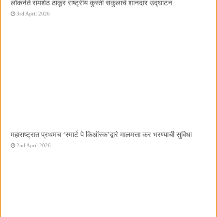
लोकनेते रामशेठ ठाकूर राष्ट्रीय कुस्ती संकुलाचे शानदार उद्घाटन
3rd April 2026
महाराष्ट्रात प्रथमच ‌‘स्मार्ट पे किऑस्क‌’द्वारे मालमत्ता कर भरण्याची सुविधा
2nd April 2026