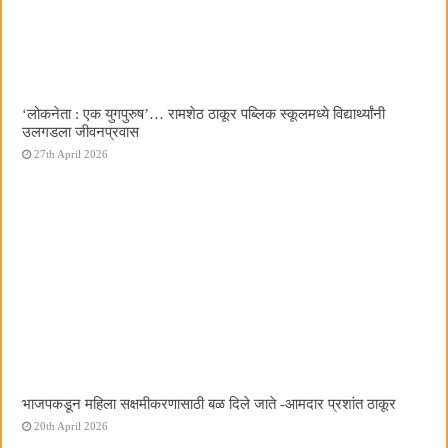
‌‘लोकनेता : एक युगपुरुष‌’… रामशेठ ठाकूर पब्लिक स्कूलमध्ये विद्यार्थ्यांनी
उलगडला जीवनप्रवास
27th April 2026
भाजपकडून महिला सक्षमीकरणासाठी बळ दिले जाते -आमदार प्रशांत ठाकूर
20th April 2026