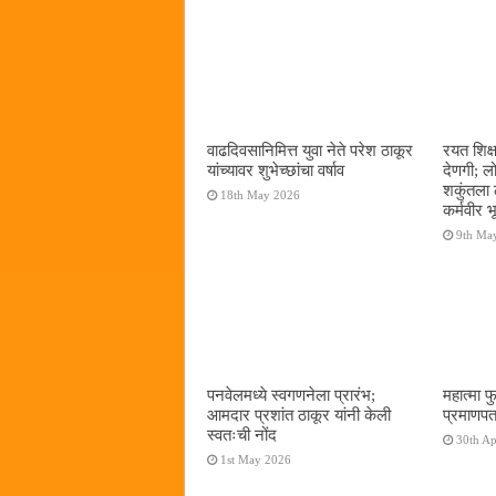
वाढदिवसानिमित्त युवा नेते परेश ठाकूर
रयत शिक्
यांच्यावर शुभेच्छांचा वर्षाव
देणगी; ल
शकुंतला 
18th May 2026
कर्मवीर भ
9th Ma
पनवेलमध्ये स्वगणनेला प्रारंभ;
महात्मा फ
आमदार प्रशांत ठाकूर यांनी केली
प्रमाणपत
स्वतःची नोंद
30th Ap
1st May 2026