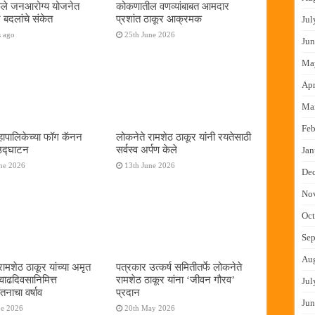
फुले जनआरोग्य योजनेत
कोकणातील वणव्यांबाबत आमदार
 बदलांचे संकेत
प्रशांत ठाकूर आक्रमक
Jul
s ago
25th June 2026
Jun
Ma
Apr
Ma
Feb
ापालिकेच्या फॉग कॅनन
लोकनेते रामशेठ ठाकूर यांनी रयतेसाठी
 उद्घाटन
सर्वस्व अर्पण केले
Jan
ne 2026
13th June 2026
De
No
Oct
Sep
Au
रामशेठ ठाकूर यांच्या अमृत
पत्रकार उत्कर्ष समितीतर्फे लोकनेते
 वाढदिवसानिमित्त
रामशेठ ठाकूर यांना ‌‘जीवन गौरव‌’
Jul
तनाचा वर्षाव
प्रदान
Jun
ne 2026
20th May 2026