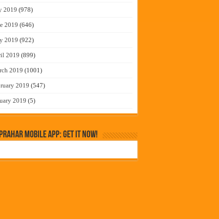
y 2019
(978)
e 2019
(646)
y 2019
(922)
il 2019
(899)
rch 2019
(1001)
ruary 2019
(547)
uary 2019
(5)
rahar Mobile App: Get it Now!