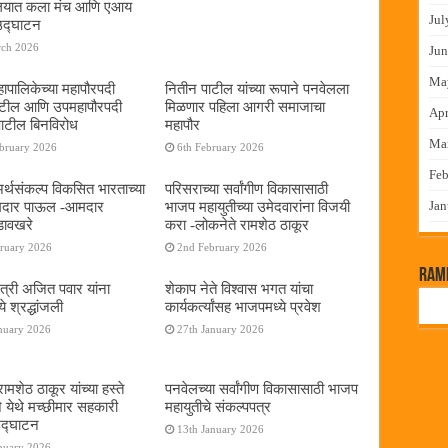
यालयात कला मंच आणि एआय
Jul
 उद्घाटन
rch 2026
Jun
Ma
ापालिकेच्या महापौरपदी
नितीन पाटील यांच्या रूपाने पनवेलला
ाटील आणि उपमहापौरपदी
मिळणार पहिला आगरी समाजाचा
Apr
पाटील बिनविरोध
महापौर
Ma
ebruary 2026
6th February 2026
Feb
 अर्थसंकल्प विकसित भारताच्या
परिसराच्या सर्वांगीण विकासासाठी
दमदार पाऊल -आमदार
भाजप महायुतीच्या उमेदवारांना विजयी
Jan
डावखरे
करा -लोकनेते रामशेठ ठाकूर
bruary 2026
2nd February 2026
RamP
ंत्री अजित पवार यांना
शेकाप नेते विश्वास भगत यांचा
े श्रद्धांजली
कार्यकर्त्यांसह भाजपमध्ये प्रवेश
nuary 2026
27th January 2026
ामशेठ ठाकूर यांच्या हस्ते
पनवेलच्या सर्वांगीण विकासासाठी भाजप
े येथे मच्छीमार सहकारी
महायुतीचे संकल्पपत्र
 उद्घाटन
13th January 2026
nuary 2026