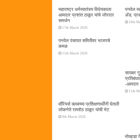
महाराष्ट्र धर्मस्वातंत्र्य विधेयकाला
पनवेल मह
आमदार प्रशांत ठाकूर यांचे जोरदार
अ‍ॅड. प्
समर्थन
16th M
17th March 2026
पनवेल पंचायत समितीवर भाजपचे
कमळ
11th March 2026
सायबर गुन
प्रतिबंध
-आमदार प
11th M
वॉरियर्स क्लबच्या प्रशिक्षणार्थींनी घेतली
लोकनेते रामशेठ ठाकूर यांची भेट
9th March 2026
मोखाडा य