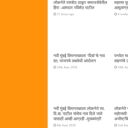
लोकनेते रामशेठ ठाकूर समाजसेवेतील
महात्मा 
हिरा -आमदार रविशेठ पाटील
आमूलाग्र
21 hours ago
4 week
नवी मुंबई विमानतळाला ‌‘दिबां‌’चे नाव
पनवेल मह
द्या; भाजपचे लक्षवेधी आंदोलन
वाहनांचे
24th June 2026
18th Ju
नवी मुंबई विमानतळाला लोकनेते स्व.
लोकनेते 
दि.बा. पाटील यांचेच नाव दिले जावे
महोत्सवी
यासाठी आम्ही आग्रही -मुख्यमंत्री
अभीष्टचिं
6th June 2026
2nd Ju