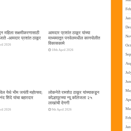
Feb
Jan
De
न महिला सक्षमीकरणासाठी
आमदार प्रशांत ठाकूर यांच्या
No
जाते -आमदार प्रशांत ठाकूर
माध्यमातून पनवेलमधील कानपोलीत
विकासकामे
ril 2026
Oct
18th April 2026
Sep
Au
Jul
Jun
Ma
ेल येथे भीम जयंती महोत्सव;
लोकनेते रामशेठ ठाकूर यांच्याकडून
द शिंदे यांचा बहारदार
कोल्हापूरच्या न्यू कॉलेजला २५
Apr
लाखांची देणगी
Ma
ril 2026
9th April 2026
Feb
Jan