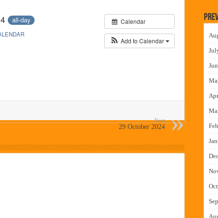
लमध्ये बैठक
Prev
24
all-day
Calendar
 वाटपाचा उपक्रम
ALENDAR
Au
माधान शिबिरास पनवेलमध्ये उत्स्फूर्त प्रतिसाद
Add to Calendar
Jul
ंत्राटी कामगारांना भरघोस पगारवाढ
Jun
Ma
Apr
Ma
Next
Feb
29 October 2024
Jan
De
No
Oct
Sep
Au