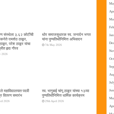
Ma
Apr
Ma
Feb
षण संस्थेला ३.६२ कोटींची
थोर समाजसुधारक स्व. जनार्दन भगत
Jan
ोकनेते रामशेठ ठाकूर,
यांना पुण्यतिथीनिमित्त अभिवादन
De
ठाकूर, परेश ठाकूर यांचा
7th May 2026
ूमीत हृद्य गौरव
No
y 2026
Oct
Sep
Au
Jul
Jun
ुले महाविद्यालयात पदवी
स्व. भागुबाई चांगू ठाकूर यांच्या १३व्या
्र वितरण समारंभ
पुण्यतिथीनिमित्त धार्मिक कार्यक्रम
Ma
ril 2026
29th April 2026
Apr
Ma