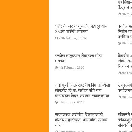
महाविद्
केंद्राचे
7th Ma
‘हिंद दी चादर’ गुरू तेग बहादूर यांचा
पनवेल मह
350वा शहिदी समागम
नितीन प
प्रमिला 
27th February 2026
10th F
पनवेल तालुक्यात शेकापला मोठा
केंद्रीय
धक्का!
दिशेने 
निरंजन 
4th February 2026
3rd Fe
नवी मुंबई आंतरराष्ट्रीय विमानतळाला
उपमुख्यम
लोकनेते दि.बा. पाटील यांचे नाव
पनवेलमध्य
देण्याबाबत केंद्र सरकार सकारात्मक
28th Ja
31st January 2026
रायगडच्या सर्वांगीण विकासासाठी
लोकनेते र
शेकाप महाविकास आघाडीचा पराभव
कोंबडभुज
करा
संस्थेचे
24th January 2026
20th Ja