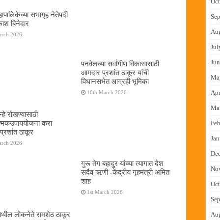
Oct
ापालिकेच्या सभागृह नेतेपदी
Sep
रकाश बिनेदार
Au
arch 2026
Jul
Jun
पनवेलच्या सर्वांगीण विकासासाठी
आमदार प्रशांत ठाकूर यांची
Ma
विधानसभेत आग्रही भूमिका
Apr
10th March 2026
Ma
्हे रोखण्यासाठी
ात्मकउपाययोजना करा
Feb
्रशांत ठाकूर
Jan
arch 2026
De
गुरू तेग बहादुर यांच्या त्यागात देश
No
सदैव ऋणी -केंद्रीय गृहमंत्री अमित
शाह
Oct
1st March 2026
Sep
ेथील लोकनेते रामशेठ ठाकूर
Au