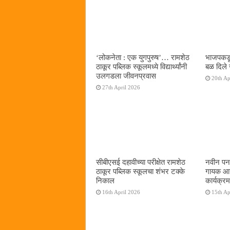
‌‘लोकनेता : एक युगपुरुष‌’… रामशेठ
भाजपकडू
ठाकूर पब्लिक स्कूलमध्ये विद्यार्थ्यांनी
बळ दिले 
उलगडला जीवनप्रवास
20th Ap
27th April 2026
सीबीएसई दहावीच्या परीक्षेत रामशेठ
नवीन पनव
ठाकूर पब्लिक स्कूलचा शंभर टक्के
गायक आनं
निकाल
कार्यक्रम
16th April 2026
15th Ap