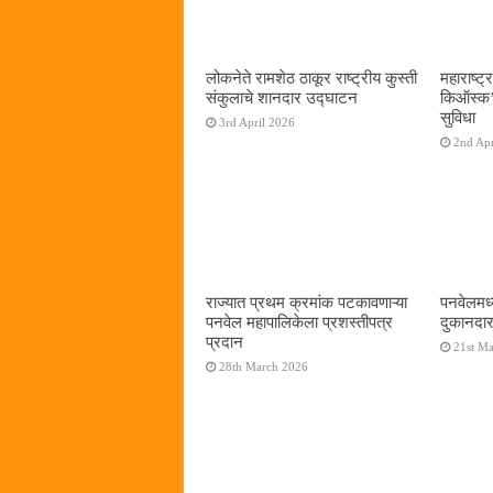
लोकनेते रामशेठ ठाकूर राष्ट्रीय कुस्ती
महाराष्ट्र
संकुलाचे शानदार उद्घाटन
किऑस्क‌’द
सुविधा
3rd April 2026
2nd Apr
राज्यात प्रथम क्रमांक पटकावणाऱ्या
पनवेलमध्
पनवेल महापालिकेला प्रशस्तीपत्र
दुकानदार
प्रदान
21st M
28th March 2026