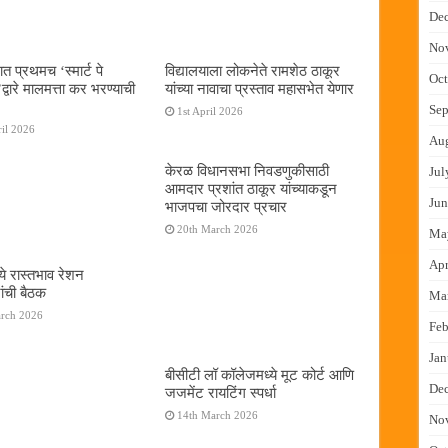
De
No
ात प्रथमच ‌‘स्मार्ट पे
विद्यालयाला लोकनेते रामशेठ ठाकूर
Oct
्वारे मालमत्ता कर भरण्याची
यांच्या नावाचा प्रस्ताव महासभेत येणार
Sep
1st April 2026
il 2026
Au
केरळ विधानसभा निवडणुकीसाठी
Jul
आमदार प्रशांत ठाकूर यांच्याकडून
Jun
भाजपचा जोरदार प्रचार
20th March 2026
Ma
Apr
ये रास्तभाव रेशन
ांची बैठक
Ma
arch 2026
Feb
Jan
बीसीटी लॉ कॉलेजमध्ये मूट कोर्ट आणि
De
जजमेंट रायटिंग स्पर्धा
14th March 2026
No