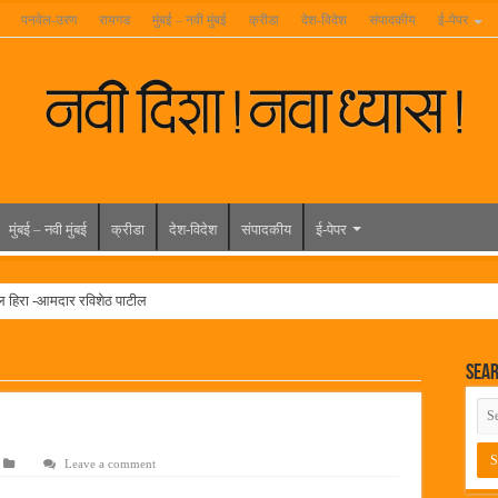
पनवेल-उरण
रायगड
मुंबई – नवी मुंबई
क्रीडा
देश-विदेश
संपादकीय
ई-पेपर
मुंबई – नवी मुंबई
क्रीडा
देश-विदेश
संपादकीय
ई-पेपर
ल हिरा -आमदार रविशेठ पाटील
ूर यांच्या वाढदिवसानिमित्त राज्यभरातून शुभेच्छांचा वर्षाव
Sea
मेळावा
 निकाल जाहीर
च्या मुख्य प्रशासकीय कार्यालयासह भव्य मूट कोर्टचे बुधवारी उद्घाटन
Leave a comment
न इमारतीचे लोकनेते रामशेठ ठाकूर यांच्या उद्घाटन